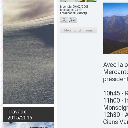
Inscrit le:
09/02/2008
Messages:
7349
Localisation:
Valberg
Avec la 
Mercanto
présiden
10h45 - 
11h00 - 
Monseign
Travaux
12h30 - 
2015/2016
Cians Va