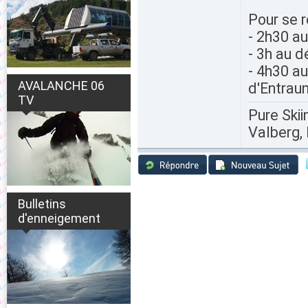
Pour se 
- 2h30 a
- 3h au d
- 4h30 au
AVALANCHE 06
d'Entrau
TV
Pure Skii
Valberg, 
Bulletins
d'enneigement