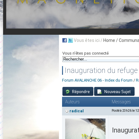
Vous êtes ici /
Home
/ Communau
Vous n'êtes pas connecté
Inauguration du refuge 
Forum AVALANCHE 06 - Index du Forum
/
R
Auteurs
Messages
radical
Posté à 23h26 le 1
Inaugurat