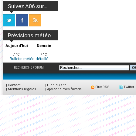
Suivez A06 sur...
Prévisions météo
Aujourd'hui
Demain
/ °C
/ °C
Bulletin météo détaillé...
RECHERCHE FORUM
|
Contact
|
Plan du site
Flux RSS
Twitter
|
Mentions légales
|
Ajouter à mes favoris