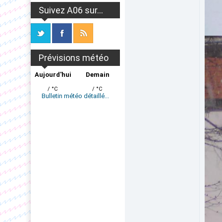
Suivez A06 sur...
Prévisions météo
Aujourd'hui
Demain
/ °C
/ °C
Bulletin météo détaillé...