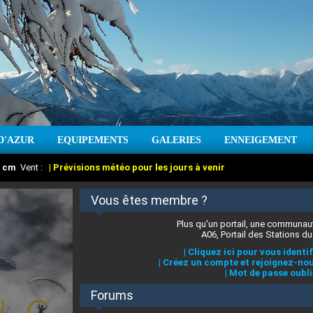
D'AZUR
EQUIPEMENTS
GALERIES
ENNEIGEMENT
:
cm
Vent :
|
Prévisions météo pour les jours à venir
Vous êtes membre ?
Plus qu'un portail, une communaut
A06, Portail des Stations du
|
Cliquez ici pour vous identif
|
Créez un compte et rejoignez-nou
|
Mot de passe oubli
Forums
 stations des Alpes-Maritimes
:
°C
|
Prévisions météo pour les jours à venir
|
Cliquez ici pour en savoir plus