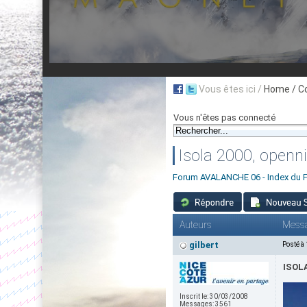
Vous êtes ici /
Home
/ C
Vous n'êtes pas connecté
Isola 2000, openn
Forum AVALANCHE 06 - Index du 
Auteurs
Mess
gilbert
Posté à
ISOL
Inscrit le:
30/03/2008
Messages:
3561