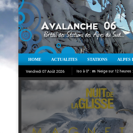
HOME
ACTUALITES
STATIONS
ALPES 
Iso à 0° :
m
Neige sur 12 heures 
Vendredi 07 Août 2026
Nuit de la Glisse 2018
Aujourd'hui : T° Min :
Suivez en direct l'actualité des
°C
T° Max 