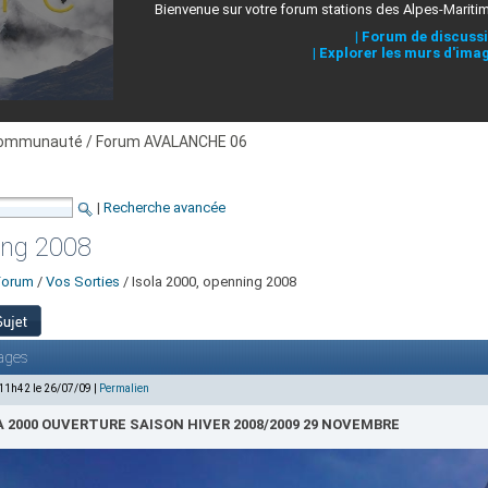
Bienvenue sur votre forum stations des Alpes-Mariti
|
Forum de discuss
|
Explorer les murs d'ima
ommunauté / Forum AVALANCHE 06
|
Recherche avancée
ing 2008
Forum
/
Vos Sorties
/ Isola 2000, openning 2008
ages
 11h42 le 26/07/09 |
Permalien
A 2000 OUVERTURE SAISON HIVER 2008/2009 29 NOVEMBRE