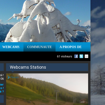
WEBCAMS
COMMUNAUTE
A PROPOS DE
61 visiteurs
Webcams Stations
é !
 06
ier
s !
é ?