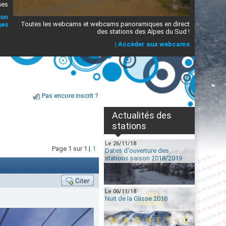
mes
ion
Toutes les webcams et webcams panoramiques en direct
ges
des stations des Alpes du Sud !
|
Accèder aux webcams
Pas encore inscrit ?
Actualités des
stations
Le 26/11/18
Page 1 sur 1 |
1
Dates d'ouverture des
stations saison 2018/2019
Le 06/11/18
Nuit de la Glisse 2018