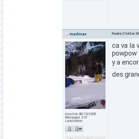
madmax
Posté à 21h46 le 1
ca va la 
powpow t
y a encor
des grand
Inscrit le:
08/10/2009
Messages:
210
Localisation: