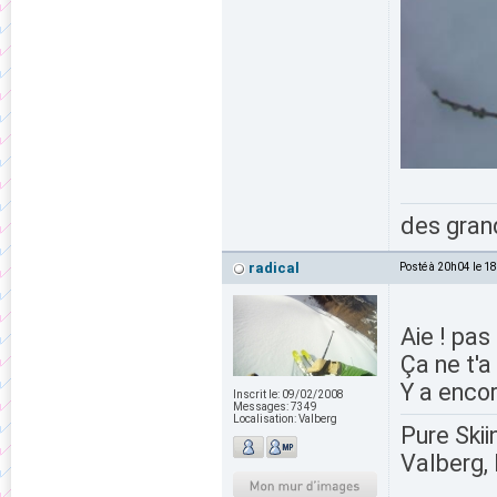
des grand
radical
Posté à 20h04 le 1
Aie ! pas
Ça ne t'
Y a encor
Inscrit le:
09/02/2008
Messages:
7349
Localisation:
Valberg
Pure Skii
Valberg, 