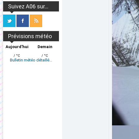
Suivez A06 sur...
Prévisions météo
Aujourd'hui
Demain
/ °C
/ °C
Bulletin météo détaillé...