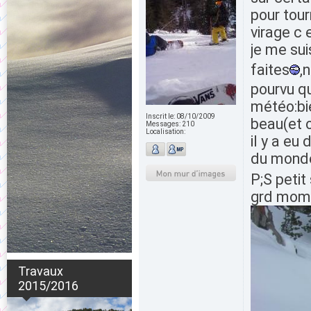
pour tour
virage c 
je me sui
faites
,
pourvu qu
météo:bie
Inscrit le:
08/10/2009
beau(et o
Messages:
210
Localisation:
il y a eu
du monde 
P;S petit
grd mom
Travaux
2015/2016