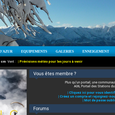
D'AZUR
EQUIPEMENTS
GALERIES
ENNEIGEMENT
:
cm
Vent :
|
Prévisions météo pour les jours à venir
Vous êtes membre ?
Plus qu'un portail, une communaut
A06, Portail des Stations du
|
Cliquez ici pour vous identif
|
Créez un compte et rejoignez-nou
|
Mot de passe oubli
Forums
 stations des Alpes-Maritimes
:
°C
|
Prévisions météo pour les jours à venir
|
Cliquez ici pour en savoir plus