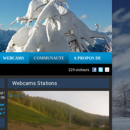
WEBCAMS
COMMUNAUTE
A PROPOS DE
229 visiteurs
Webcams Stations
é !
 06
ier
s !
é ?