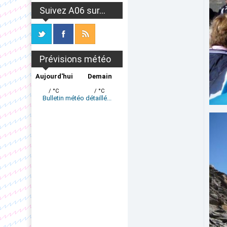
Suivez A06 sur...
Prévisions météo
Aujourd'hui
Demain
/ °C
/ °C
Bulletin météo détaillé...