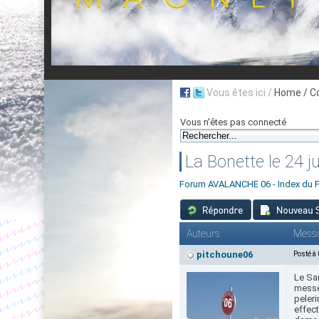
Vous êtes ici /
Home
/ C
Vous n'êtes pas connecté
La Bonette le 24 ju
Forum AVALANCHE 06 - Index du 
Auteurs
Mess
pitchoune06
Posté à
Le Sam
messe 
peleri
effect