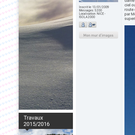
dame d
ciel 
Inscrit le:
13/01/2009
route
Messages:
5200
par M
Localisation:
NICE -
ISOLA2000
superi
Travaux
2015/2016