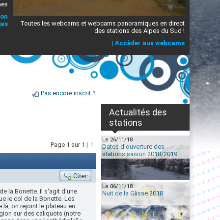
mes
ion
Toutes les webcams et webcams panoramiques en direct
ges
des stations des Alpes du Sud !
|
Accèder aux webcams
Pas encore inscrit ?
Actualités des
stations
Le 26/11/18
Page 1 sur 1 |
1
Dates d'ouverture des
stations saison 2018/2019
Le 06/11/18
e la Bonette. Il s'agit d'une
Nuit de la Glisse 2018
e le col de la Bonette. Les
là, on rejoint le plateau en
gion sur des caliquots (notre