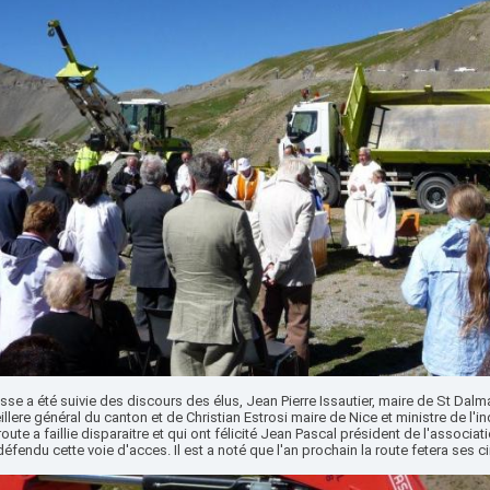
se a été suivie des discours des élus, Jean Pierre Issautier, maire de St Dalm
llere général du canton et de Christian Estrosi maire de Nice et ministre de l'i
route a faillie disparaitre et qui ont félicité Jean Pascal président de l'associat
défendu cette voie d'acces. Il est a noté que l'an prochain la route fetera ses 