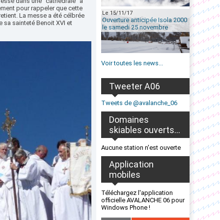
 messe dans une "cathédrale" a
ement pour rappeler que cette
Le 15/11/17
etient. La messe a été célbrée
Ouverture anticipée Isola 2000
sa sainteté Benoit XVI et
le samedi 25 novembre
Voir toutes les news...
Tweeter A06
Tweets de @avalanche_06
Domaines
skiables ouverts...
Aucune station n'est ouverte
Application
mobiles
Téléchargez l'application
officielle AVALANCHE 06 pour
Windows Phone !