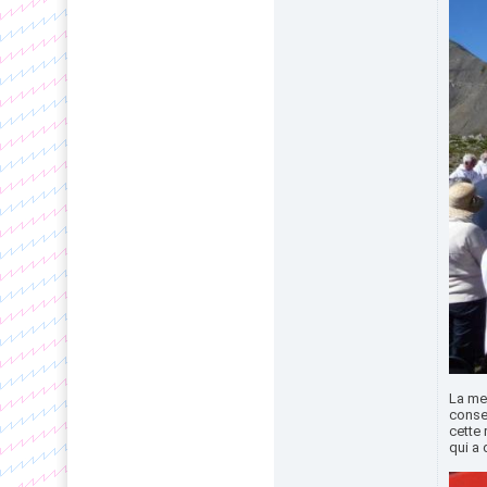
La mes
consei
cette 
qui a 