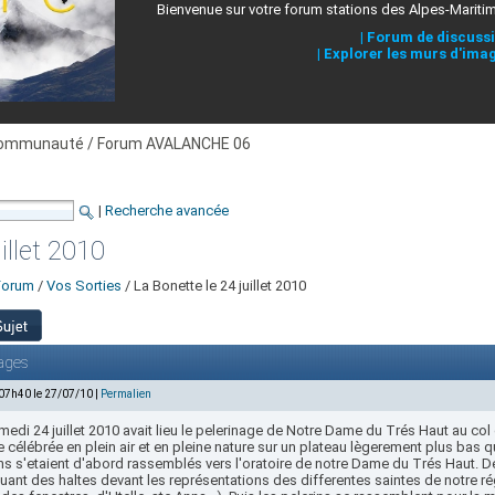
Bienvenue sur votre forum stations des Alpes-Mariti
|
Forum de discuss
|
Explorer les murs d'ima
ommunauté / Forum AVALANCHE 06
|
Recherche avancée
illet 2010
Forum
/
Vos Sorties
/ La Bonette le 24 juillet 2010
ages
 07h40 le 27/07/10 |
Permalien
edi 24 juillet 2010 avait lieu le pelerinage de Notre Dame du Trés Haut au col d
célébrée en plein air et en pleine nature sur un plateau lègerement plus bas qu
ns s'etaient d'abord rassemblés vers l'oratoire de notre Dame du Trés Haut. De 
uant des haltes devant les représentations des differentes saintes de notre ré