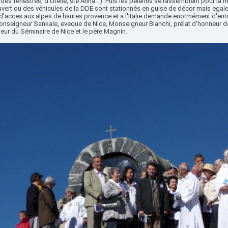
es fenestres, d'Utelle, ste Anna...). Puis les pelerins se rassemblent pour la
ouvert ou des véhicules de la DDE sont stationnés en guise de décor mais egal
 d'acces aux alpes de hautes provence et a l'Italie demande enormément d'entr
onseigneur Sankale, eveque de Nice, Monseigneur Blanchi, prélat d'honneur de 
eur du Séminaire de Nice et le père Magnin.