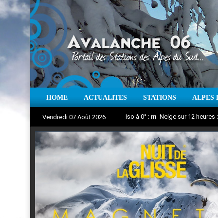
HOME
ACTUALITES
STATIONS
ALPES 
Iso à 0° :
m
Neige sur 12 heures 
Vendredi 07 Août 2026
Nuit de la Glisse 2018
Aujourd'hui : T° Min :
Suivez en direct l'actualité des
°C
T° Max 