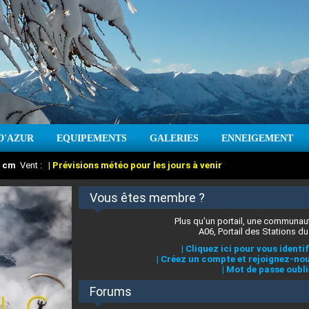
D'AZUR
EQUIPEMENTS
GALERIES
ENNEIGEMENT
:
cm
Vent :
|
Prévisions météo pour les jours à venir
Vous êtes membre ?
Plus qu'un portail, une communaut
A06, Portail des Stations du
|
Cliquez ici pour vous identif
|
Créez un compte et rejoignez-nou
|
Mot de passe oubli
Forums
 stations des Alpes-Maritimes
:
°C
|
Prévisions météo pour les jours à venir
|
Cliquez ici pour en savoir plus