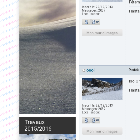
l'éter
Inscrit le:
22/12/2013
Messages:
2037
Hasta 
Localisation:
osol
Posté à
Iso O°
Hasta 
Inscrit le:
22/12/2013
Messages:
2037
Localisation:
Travaux
2015/2016