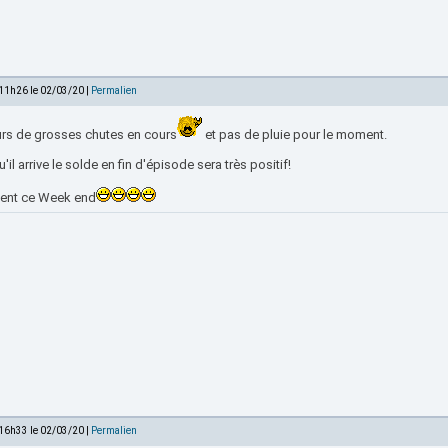
 11h26 le 02/03/20 |
Permalien
urs de grosses chutes en cours
et pas de pluie pour le moment.
'il arrive le solde en fin d'épisode sera très positif!
ent ce Week end
 16h33 le 02/03/20 |
Permalien