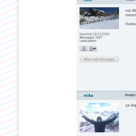
oui 40
minim
Hasta 
Inscrit le:
22/12/2013
Messages:
2037
Localisation:
mika
Posté à
ça dep