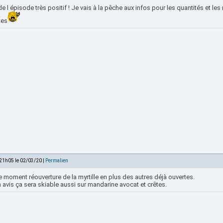
de l épisode très positif ! Je vais à la pêche aux infos pour les quantités et le
tes
 21h05 le 02/03/20 |
Permalien
e moment réouverture de la myrtille en plus des autres déjà ouvertes.
avis ça sera skiable aussi sur mandarine avocat et crêtes.