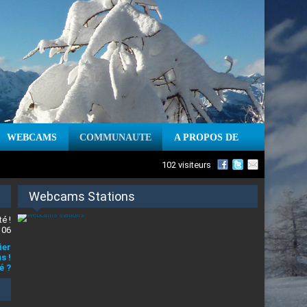
WEBCAMS
COMMUNAUTE
A PROPOS DE
102 visiteurs
Webcams Stations
é !
 06
ier
s !
é ?