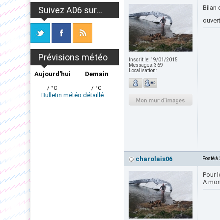
Bilan 
Suivez A06 sur...
ouver
Prévisions météo
Inscrit le:
19/01/2015
Messages:
369
Localisation:
Aujourd'hui
Demain
/ °C
/ °C
Bulletin météo détaillé...
charolais06
Posté à
Pour l
A mon 