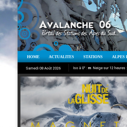
HOME
ACTUALITES
STATIONS
ALPES 
Iso à 0° :
m
Neige sur 12 heures 
Samedi 08 Août 2026
Nuit de la Glisse 2018
Aujourd'hui : T° Min :
Suivez en direct l'actualité des
°C
T° Max 