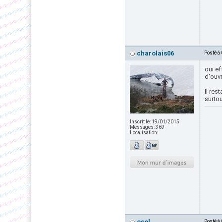
charolais06
Posté à
oui ef
d'ouvr
Il res
surtou
Inscrit le:
19/01/2015
Messages:
369
Localisation:
osol
Posté à