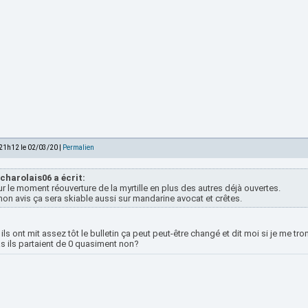
 21h12 le 02/03/20 |
Permalien
charolais06 a écrit:
r le moment réouverture de la myrtille en plus des autres déjà ouvertes.
on avis ça sera skiable aussi sur mandarine avocat et crêtes.
ils ont mit assez tôt le bulletin ça peut peut-être changé et dit moi si je me t
s ils partaient de 0 quasiment non?