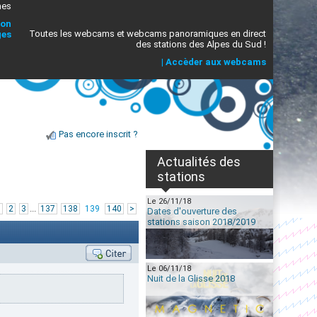
mes
ion
Toutes les webcams et webcams panoramiques en direct
ges
des stations des Alpes du Sud !
|
Accèder aux webcams
Pas encore inscrit ?
Actualités des
stations
Le 26/11/18
...
1
2
3
137
138
139
140
>
Dates d'ouverture des
stations saison 2018/2019
Le 06/11/18
Nuit de la Glisse 2018