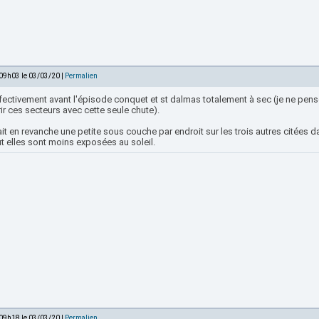
 09h03 le 03/03/20 |
Permalien
fectivement avant l'épisode conquet et st dalmas totalement à sec (je ne pen
ir ces secteurs avec cette seule chute).
tait en revanche une petite sous couche par endroit sur les trois autres cité
t elles sont moins exposées au soleil.
 09h18 le 03/03/20 |
Permalien