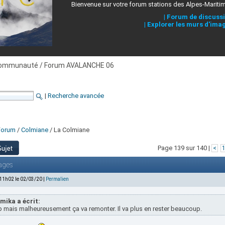
Bienvenue sur votre forum stations des Alpes-Mariti
|
Forum de discuss
|
Explorer les murs d'ima
ommunauté / Forum AVALANCHE 06
|
Recherche avancée
Forum
/
Colmiane
/ La Colmiane
Page 139 sur 140 |
<
ages
 11h02 le 02/03/20 |
Permalien
mika a écrit:
 mais malheureusement ça va remonter. Il va plus en rester beaucoup.