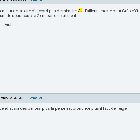
cm sur de la terre d'accord pas de miracles
d'ailleurs meme pour Gréo c'étai
um de sous-couche 2 cm parfois suffisent
la Vista
 09h22 le 03/03/20 |
Permalien
end aussi des pentes. plus la pente est prononcé plus il faut de neige.