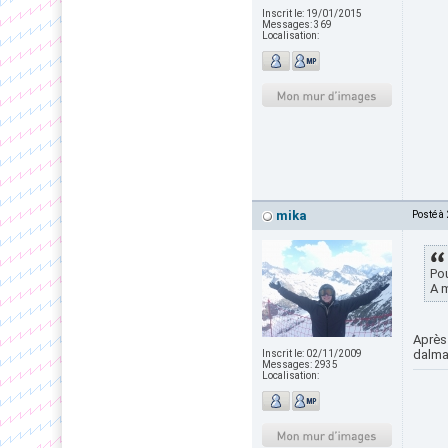
Inscrit le:
19/01/2015
Messages:
369
Localisation:
mika
Posté à
Pou
A m
Après 
dalma
Inscrit le:
02/11/2009
Messages:
2935
Localisation: