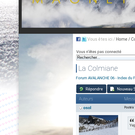
Vous êtes ici /
Home
/ C
Vous n'êtes pas connecté
La Colmiane
Forum AVALANCHE 06 - Index du 
Auteurs
Mess
osol
Posté à
Yep