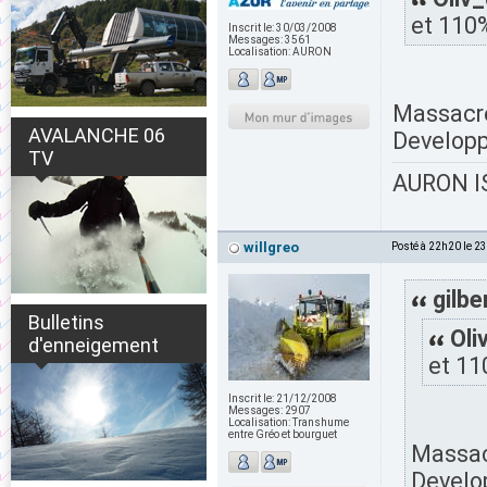
et 110
Inscrit le:
30/03/2008
Messages:
3561
Localisation:
AURON
Massacr
AVALANCHE 06
Develop
TV
AURON IS
willgreo
Posté à 22h20 le 2
gilbe
Bulletins
Oli
d'enneigement
et 11
Inscrit le:
21/12/2008
Messages:
2907
Localisation:
Transhume
entre Gréo et bourguet
Massa
Develo