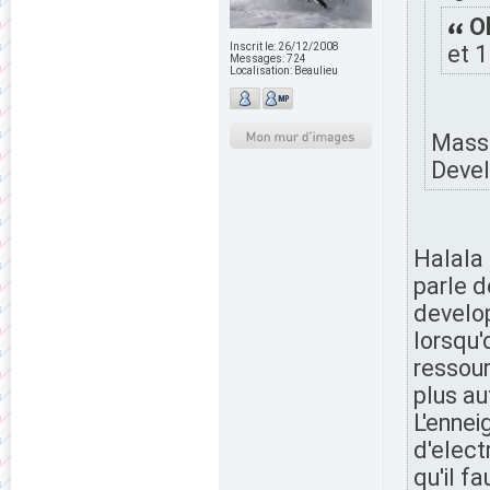
Ol
Inscrit le:
26/12/2008
et 
Messages:
724
Localisation:
Beaulieu
Mass
Deve
Halala
parle d
develo
lorsqu'
ressour
plus au
L'ennei
d'elect
qu'il f