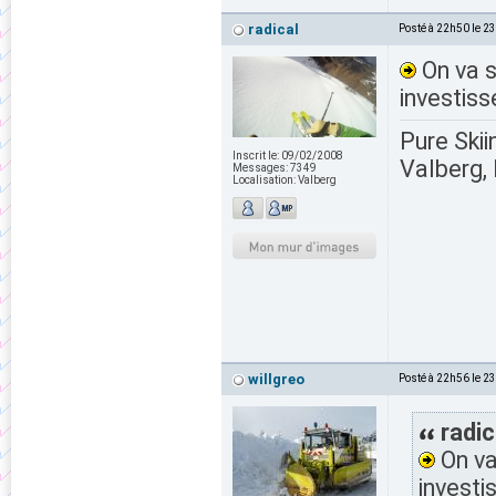
radical
Posté à 22h50 le 2
On va s
investis
Pure Skii
Inscrit le:
09/02/2008
Valberg, 
Messages:
7349
Localisation:
Valberg
willgreo
Posté à 22h56 le 2
radic
On va
invest