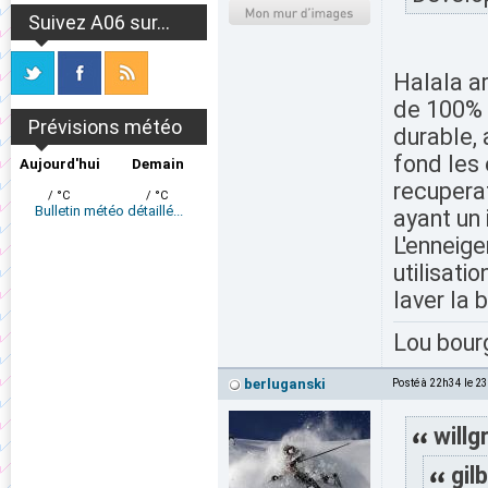
Suivez A06 sur...
Halala a
de 100% 
Prévisions météo
durable, 
fond les 
Aujourd'hui
Demain
recuperat
/ °C
/ °C
Bulletin météo détaillé...
ayant un
L'enneige
utilisati
laver la
Lou bour
berluganski
Posté à 22h34 le 2
willg
gilb