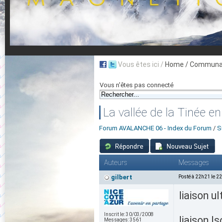
Vous êtes ici /
Home
/ Communau
Vous n'êtes pas connecté
La vallée de la Tinée en 
Forum AVALANCHE 06 - Index du Forum
/
S
Auteurs
Messages
gilbert
Posté à 22h21 le 2
liaison u
Inscrit le:
30/03/2008
liaison I
Messages:
3561