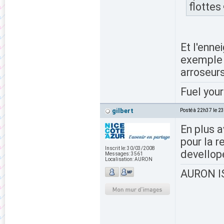
flottes
Et l'enne
exemple p
arroseurs
Fuel your
gilbert
Posté à 22h37 le 2
En plus a
pour la 
Inscrit le:
30/03/2008
devellop
Messages:
3561
Localisation:
AURON
AURON IS