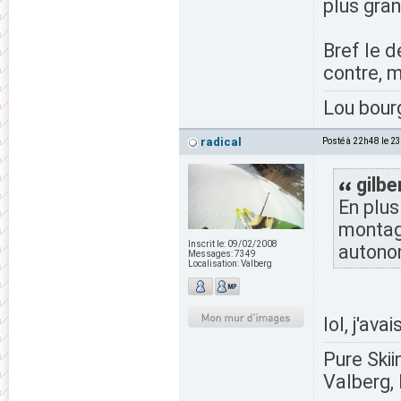
plus gra
Bref le d
contre, m
Lou bour
radical
Posté à 22h48 le 2
gilbe
En plus
montagn
Inscrit le:
09/02/2008
autono
Messages:
7349
Localisation:
Valberg
lol, j'av
Pure Skii
Valberg, 