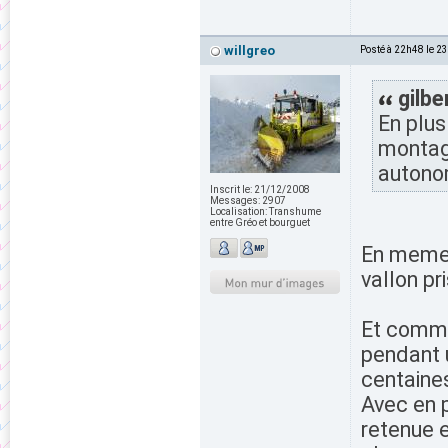
willgreo
Posté à 22h48 le 2
gilbe
En plus
montagn
autono
Inscrit le:
21/12/2008
Messages:
2907
Localisation:
Transhume
entre Gréo et bourguet
En meme 
vallon pr
Et comme
pendant u
centaines
Avec en 
retenue e