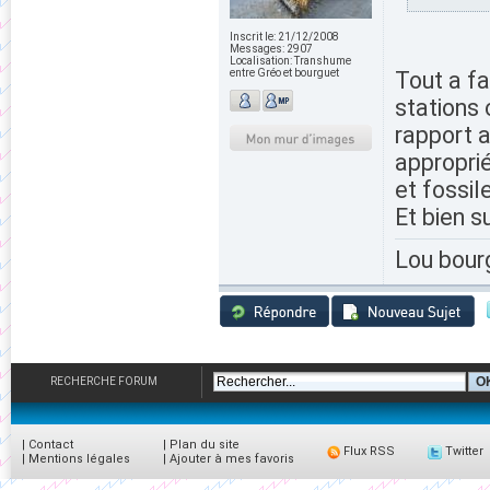
Inscrit le:
21/12/2008
Messages:
2907
Localisation:
Transhume
entre Gréo et bourguet
Tout a f
stations 
rapport a
approprié
et fossil
Et bien s
Lou bour
RECHERCHE FORUM
|
Contact
|
Plan du site
Flux RSS
Twitter
|
Mentions légales
|
Ajouter à mes favoris