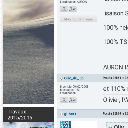
Localisation:
AURON
lisaison 
100% nei
100% TS
AURON IS
Oliv_du_06
Posté à 22h31 le 2
Inscrit le:
09/02/2008
et 110% 
Messages:
153
Localisation:
Olivier, l
Travaux
gilbert
Posté à 22h34 le 2
2015/2016
Oliv_