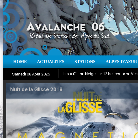
HOME
ACTUALITES
STATIONS
ALPES D'AZUR
Iso à 0° :
m
Neige sur 12 heures :
cm
Vent
Samedi 08 Août 2026
Nuit de la Glisse 2018
Aujourd'hui : T° Min :
Suivez en direct l'actualité des stations
°C
T° Max :
°C
|
Pr