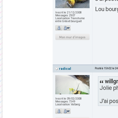
Lou bour
Inscrit le:
21/12/2008
Messages:
2907
Localisation:
Transhume
entre Gréo et bourguet
radical
Posté à 15h02 le 2
willg
Jolie p
Inscrit le:
09/02/2008
J'ai po
Messages:
7349
Localisation:
Valberg