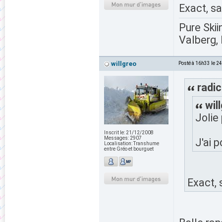
Exact, s
Pure Skii
Valberg, 
willgreo
Posté à 16h33 le 2
radic
wil
Jolie
Inscrit le:
21/12/2008
Messages:
2907
J'ai p
Localisation:
Transhume
entre Gréo et bourguet
Exact,