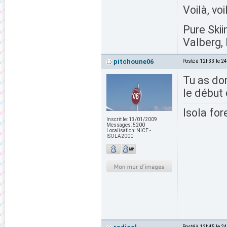
Voilà, voi
Pure Skii
Valberg, 
pitchoune06
Posté à 12h33 le 2
Tu as dor
le début
Isola for
Inscrit le:
13/01/2009
Messages:
5200
Localisation:
NICE -
ISOLA2000
Posté à 12h45 le 2