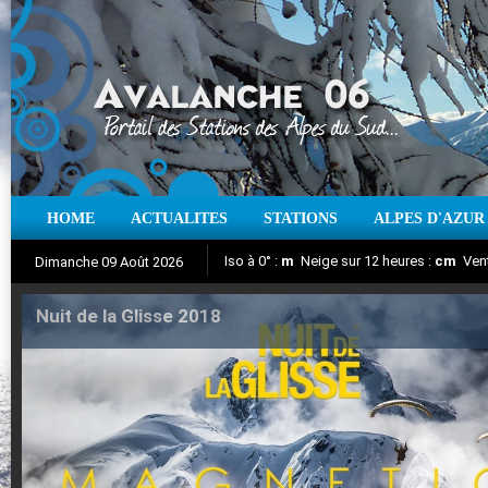
Iso à 0° :
m
Neige sur 12 heures :
cm
Vent
HOME
ACTUALITES
STATIONS
ALPES D'AZUR
Dimanche 09 Août 2026
Nuit de la Glisse 2018
Suivez en direct l'actualité des stations
Aujourd'hui : T° Min :
°C
T° Max :
°C
|
Pr