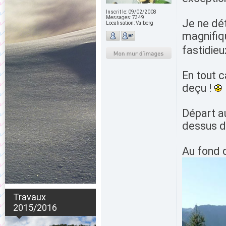
Inscrit le:
09/02/2008
Messages:
7349
Je ne dét
Localisation:
Valberg
magnifiqu
fastidieu
En tout c
deçu !
Départ a
dessus de
Au fond d
Travaux
2015/2016