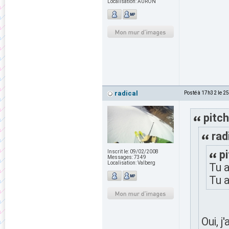
Localisation:
AURON
radical
Posté à 17h32 le 2
pitch
rad
p
Inscrit le:
09/02/2008
Messages:
7349
Localisation:
Valberg
Tu a
Tu a
Oui, j