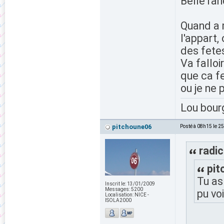
Belle ran
Quand a m
l'appart,
des fet
Va fallo
que ca fe
ou je ne 
Lou bour
pitchoune06
Posté à 08h15 le 2
radic
pit
Tu as
Inscrit le:
13/01/2009
Messages:
5200
pu vo
Localisation:
NICE -
ISOLA2000