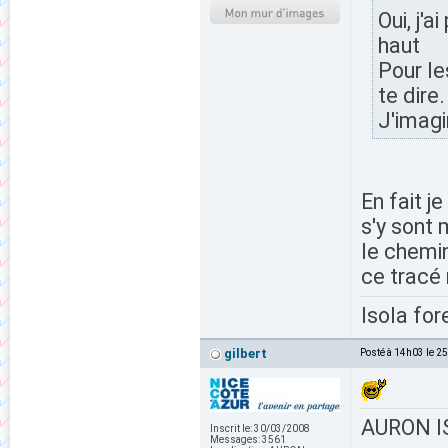
Oui, j'
haut
Pour le
te dire.
J'imagi
En fait j
s'y sont 
le chemin
ce tracé 
Isola for
gilbert
Posté à 14h03 le 2
AURON IS
Inscrit le:
30/03/2008
Messages:
3561