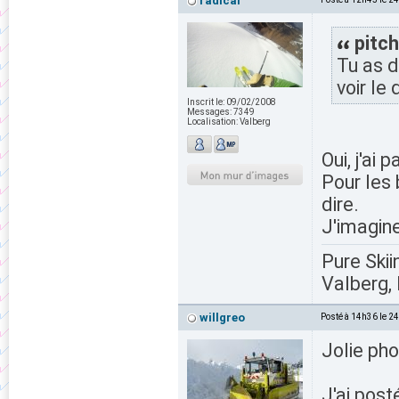
radical
pitch
Tu as d
voir le
Inscrit le:
09/02/2008
Messages:
7349
Localisation:
Valberg
Oui, j'ai
Pour les 
dire.
J'imagine
Pure Skii
Valberg, 
willgreo
Posté à 14h36 le 2
Jolie pho
J'ai post