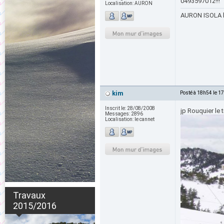
0493597012!!!
Localisation:
AURON
AURON ISOLA le
kim
Posté à 18h54 le 1
Inscrit le:
28/08/2008
jp Rouquier le t
Messages:
2896
Localisation:
le cannet
Travaux
2015/2016