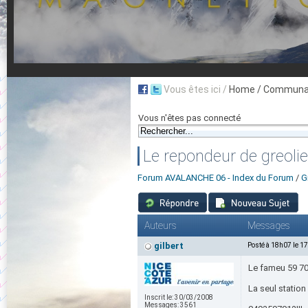
Vous êtes ici /
Home
/ Communau
Vous n'êtes pas connecté
Le repondeur de greolie
Forum AVALANCHE 06 - Index du Forum
/
G
Auteurs
Messages
gilbert
Posté à 18h07 le 1
Le fameu 59 70 
La seul statio
Inscrit le:
30/03/2008
Messages:
3561