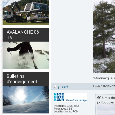
AVALANCHE 06
TV
Bulletins
d'Audibergue..à
d'enneigement
gilbert
Posté à 19h00 le 1
kim a éc
jp Rouquier l
Inscrit le:
30/03/2008
Messages:
3561
Localisation:
AURON