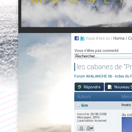
Vous êtes ici /
Home
/ C
Vous n'êtes pas connecté
les cabanes de "Pré
Forum AVALANCHE 06 - Index du 
Auteurs
Mess
kim
Posté à
Inscrit le:
28/08/2008
du co
Messages:
2896
Localisation:
le cannet