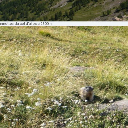
armottes du col d'allos a 2300m