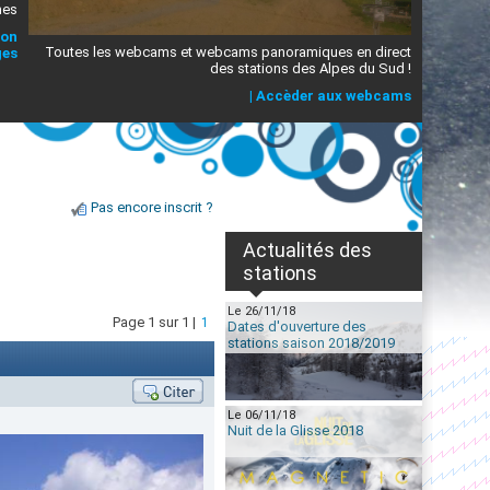
mes
ion
Toutes les webcams et webcams panoramiques en direct
ges
des stations des Alpes du Sud !
|
Accèder aux webcams
Pas encore inscrit ?
Actualités des
stations
Le 26/11/18
Page 1 sur 1 |
1
Dates d'ouverture des
stations saison 2018/2019
Le 06/11/18
Nuit de la Glisse 2018