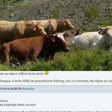
eau au repos début de la rando
bergue..à Isola 2000, en passant par Valberg, via La Colmiane, les Alpes du Sud
 17h29 le 26/08/09 |
Permalien
 photo
au paysage dans ce coin