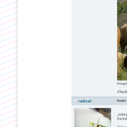
troup
d'Audi
radical
Posté à
Jolie
De be