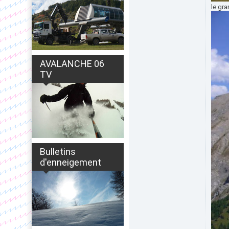
le gra
AVALANCHE 06
TV
Bulletins
d'enneigement