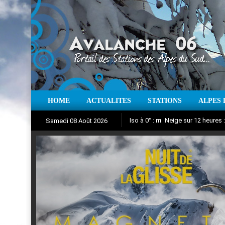
HOME
ACTUALITES
STATIONS
ALPES 
Iso à 0° :
m
Neige sur 12 heures 
Samedi 08 Août 2026
Nuit de la Glisse 2018
Aujourd'hui : T° Min :
Suivez en direct l'actualité des
°C
T° Max 