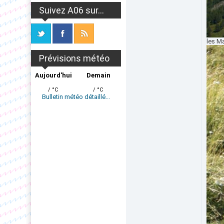
Suivez A06 sur...
les M
Prévisions météo
Aujourd'hui
Demain
/ °C
/ °C
Bulletin météo détaillé...