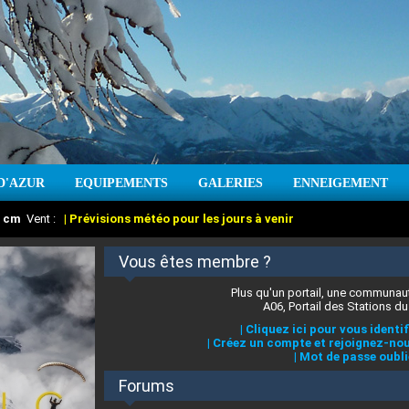
D'AZUR
EQUIPEMENTS
GALERIES
ENNEIGEMENT
:
cm
Vent :
|
Prévisions météo pour les jours à venir
Vous êtes membre ?
Plus qu'un portail, une communaut
A06, Portail des Stations du
|
Cliquez ici pour vous identif
|
Créez un compte et rejoignez-nou
|
Mot de passe oubli
Forums
 stations des Alpes-Maritimes
:
°C
|
Prévisions météo pour les jours à venir
|
Cliquez ici pour en savoir plus