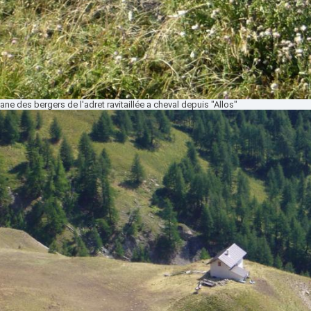
ane des bergers de l'adret ravitaillée a cheval depuis "Allos"