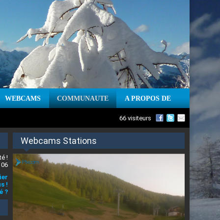
WEBCAMS
COMMUNAUTE
A PROPOS DE
66 visiteurs
Webcams Stations
é !
 06
ier
s !
é ?