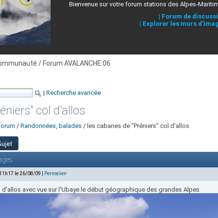
Bienvenue sur votre forum stations des Alpes-Mariti
|
Forum de discuss
|
Explorer les murs d'ima
ommunauté / Forum AVALANCHE 06
|
Recherche avancée
niers" col d'allos
Forum
/
Randonnées, balades
/ les cabanes de "Préniers" col d'allos
ages
 11h17 le 26/08/09 |
Permalien
l d'allos avec vue sur l'Ubaye le début géographique des grandes Alpes