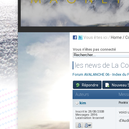
Vous êtes ici /
Home
/ C
Vous n'êtes pas connecté
les news de La C
Forum AVALANCHE 06 - Index du 
Auteurs
Mess
kim
Posté à
Inscrit le:
28/08/2008
voici 
Messages:
2896
Localisation:
le cannet
d'Audi