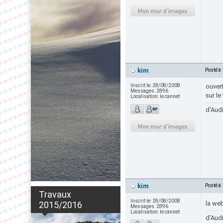
kim
Posté à
Inscrit le:
28/08/2008
ouvert
Messages:
2896
sur le
Localisation:
le cannet
d'Audi
kim
Posté à
Travaux
Inscrit le:
28/08/2008
2015/2016
la we
Messages:
2896
Localisation:
le cannet
d'Audi