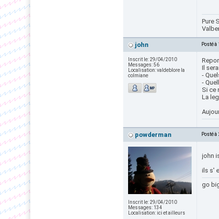
Pure S
Valbe
john
Posté à
Inscrit le:
29/04/2010
Report
Messages:
56
Il ser
Localisation:
valdeblore la
- Que
colmiane
- Quel
Si ce 
La leg
Aujour
powderman
Posté à
john i
ils s'
go bi
Inscrit le:
29/04/2010
Messages:
134
Localisation:
ici et ailleurs