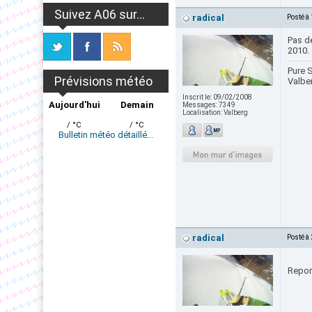
Suivez A06 sur...
radical
Posté à
Pas d
2010.
Pure S
Prévisions météo
Valbe
Inscrit le:
09/02/2008
Aujourd'hui
Demain
Messages:
7349
Localisation:
Valberg
/ °C
/ °C
Bulletin météo détaillé...
radical
Posté à
Repor