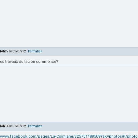
 14h27 le 01/07/12 |
Permalien
 les travaux du lac on commencé?
 14h34 le 01/07/12 |
Permalien
//www.facebook.com/pages/La-Colmiane/325751189509?sk=photos#!/photo