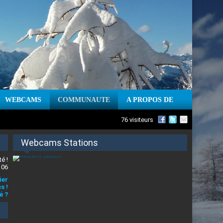
WEBCAMS
COMMUNAUTE
A PROPOS DE
76 visiteurs
Webcams Stations
é !
 06
ier
s !
é ?