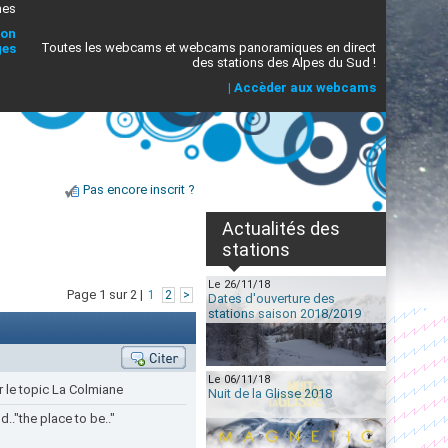
mes
ion
Toutes les webcams et webcams panoramiques en direct
ges
des stations des Alpes du Sud !
|
Accèder aux webcams
Pas encore inscrit ?
Actualités des
stations
Le 26/11/18
Page 1 sur 2 |
1
2
>
Dates d'ouverture des
stations saison 2018/2019
Le 06/11/18
r le topic La Colmiane
Nuit de la Glisse 2018
.."the place to be.."