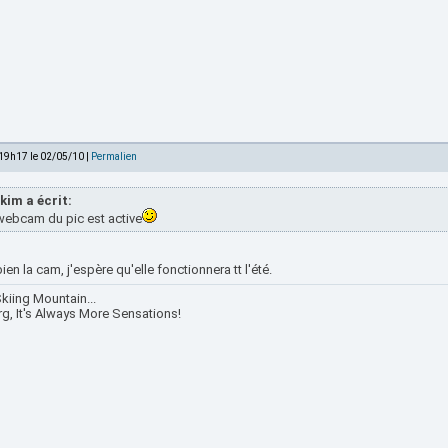
 19h17 le 02/05/10 |
Permalien
kim a écrit:
webcam du pic est active
ien la cam, j'espère qu'elle fonctionnera tt l'été.
kiing Mountain...
rg, It's Always More Sensations!