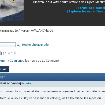
Bienvenue sur votre forum stations des Alpes-Mariti
|
Forum de discuss
|
Explorer les murs d'ima
ommunauté / Forum AVALANCHE 06
|
Recherche avancée
olmiane
Forum
/
Colmiane
/ les news de La Colmiane
ages
 17h19 le 30/04/10 |
Permalien
un nouveau topic hivers et été pour les news uniquement..les autres débats..su
bergue..à Isola 2000, en passant par Valberg, via La Colmiane, les Alpes du Sud