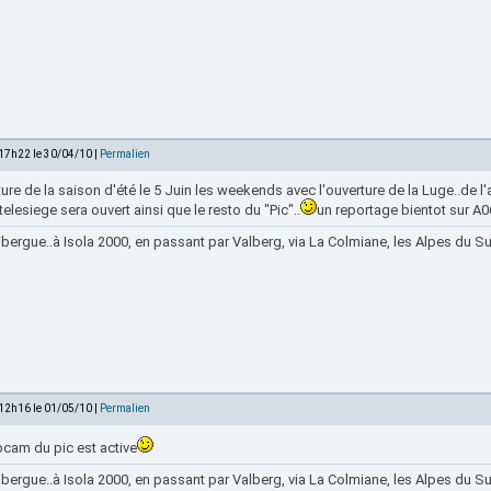
 17h22 le 30/04/10 |
Permalien
ure de la saison d'été le 5 Juin les weekends avec l'ouverture de la Luge..de 
 telesiege sera ouvert ainsi que le resto du "Pic"..
un reportage bientot sur A06
bergue..à Isola 2000, en passant par Valberg, via La Colmiane, les Alpes du Sud
 12h16 le 01/05/10 |
Permalien
bcam du pic est active
bergue..à Isola 2000, en passant par Valberg, via La Colmiane, les Alpes du Sud