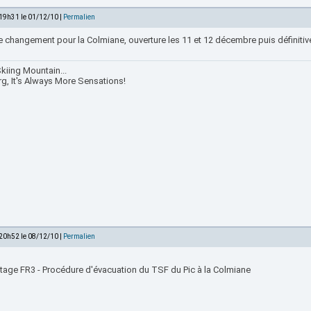
 19h31 le 01/12/10 |
Permalien
e changement pour la Colmiane, ouverture les 11 et 12 décembre puis définiti
kiing Mountain...
rg, It's Always More Sensations!
 20h52 le 08/12/10 |
Permalien
tage FR3 - Procédure d'évacuation du TSF du Pic à la Colmiane