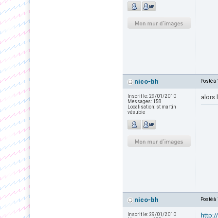
nico-bh
Posté à
Inscrit le:
29/01/2010
alors
Messages:
158
Localisation:
st martin
vésubie
nico-bh
Posté à
Inscrit le:
29/01/2010
http: