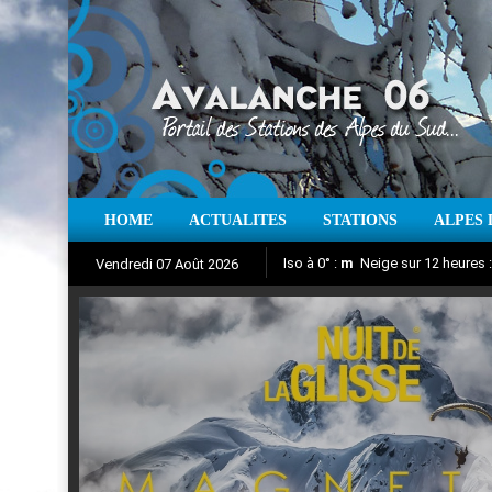
HOME
ACTUALITES
STATIONS
ALPES 
Iso à 0° :
m
Neige sur 12 heures 
Vendredi 07 Août 2026
Nuit de la Glisse 2018
Aujourd'hui : T° Min :
Suivez en direct l'actualité des
°C
T° Max 