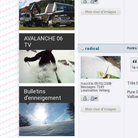
AVALANCHE 06
TV
radical
Posté à
la 
Très b
Inscrit le:
09/02/2008
Messages:
7349
Bulletins
Localisation:
Valberg
Pure S
Valbe
d'enneigement