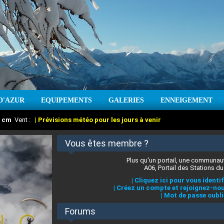
D'AZUR
EQUIPEMENTS
GALERIES
ENNEIGEMENT
:
cm
Vent :
|
Prévisions météo pour les jours à venir
Vous êtes membre ?
Plus qu'un portail, une communaut
A06, Portail des Stations du
|
Cliquez ici pour vous identif
|
Créez un compte et rejoignez-nou
|
Mot de passe oubli
Forums
 stations des Alpes-Maritimes
:
°C
|
Prévisions météo pour les jours à venir
|
Cliquez ici pour en savoir plus