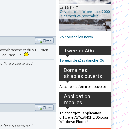
Le 15/11/17
Ouverture anticipée Isola 2000
le samedi 25 novembre
Voir toutes les news...
Tweeter A06
l'accrobranche et du VTT..bien
 courant juin...
Tweets de @avalanche_06
.."the place to be.."
Domaines
skiables ouverts...
Aucune station n'est ouverte
Application
mobiles
Téléchargez l'application
officielle AVALANCHE 06 pour
Windows Phone !
.."the place to be.."