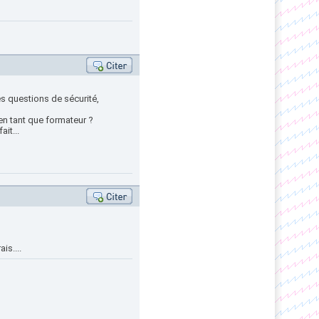
les questions de sécurité,
 en tant que formateur ?
ait...
is....