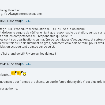
kiing Mountain...
rg, It's Always More Sensations!
 14h07 le 09/12/10 |
Permalien
age FR3 - Procédure d'évacuation du TSF du Pic à la Colmiane ...
ait de bonne augure de vérifier, en tant que responsable de station, au top sur 
ls sont les compétences du "responsable qui parle " ?
les sont ses qualifications en matiére de techniques d'évacuations, et surtout
n'est le fait qu'il sait surement en gros, comment cela doit se faire, pour l'avoir f
islation est pourtant pointue sur ce sujet.
d'hui grand soleil ! Riviere sur les dahuts !
 21h41 le 10/12/10 |
Permalien
s back....
 entrainent pour l' année prochaine, vu que le future debrayable n' est plus trés fra
g or go home.