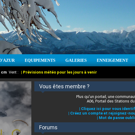
D'AZUR
EQUIPEMENTS
GALERIES
ENNEIGEMENT
:
cm
Vent :
|
Prévisions météo pour les jours à venir
Vous êtes membre ?
Plus qu'un portail, une communaut
A06, Portail des Stations du
|
Cliquez ici pour vous identif
|
Créez un compte et rejoignez-nou
|
Mot de passe oubli
Forums
 stations des Alpes-Maritimes
:
°C
|
Prévisions météo pour les jours à venir
|
Cliquez ici pour en savoir plus