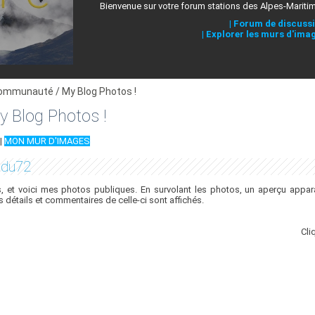
Bienvenue sur votre forum stations des Alpes-Mariti
|
Forum de discuss
|
Explorer les murs d'ima
ommunauté / My Blog Photos !
 Blog Photos !
|
MON MUR D'IMAGES
idu72
 et voici mes photos publiques. En survolant les photos, un aperçu appara
es détails et commentaires de celle-ci sont affichés.
Cli