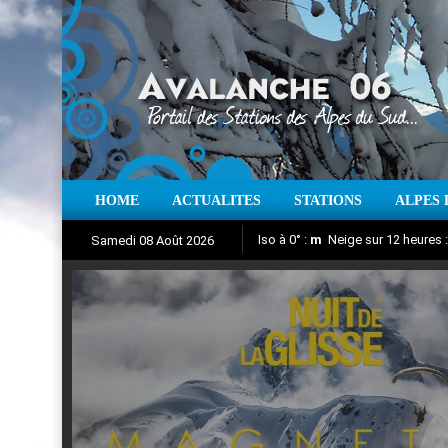
HOME
ACTUALITES
STATIONS
ALPES 
Iso à 0° :
m
Neige sur 12 heures 
Samedi 08 Août 2026
Nuit de la Glisse 2018
Aujourd'hui : T° Min :
Suivez en direct l'actualité des
°C
T° Max 