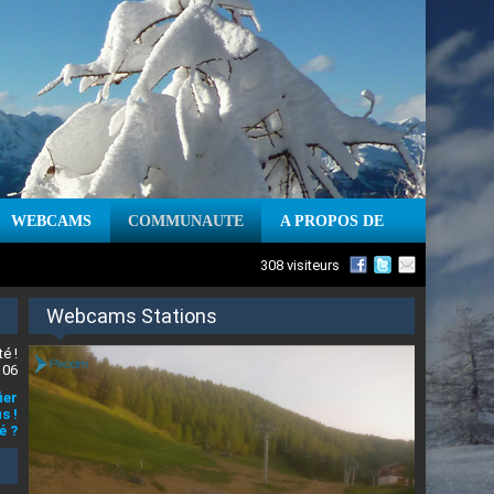
WEBCAMS
COMMUNAUTE
A PROPOS DE
308 visiteurs
Webcams Stations
é !
 06
ier
s !
é ?