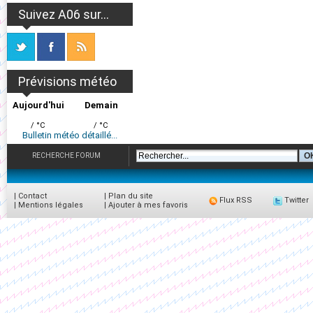
Suivez A06 sur...
Prévisions météo
Aujourd'hui
Demain
/ °C
/ °C
Bulletin météo détaillé...
RECHERCHE FORUM
|
Contact
|
Plan du site
Flux RSS
Twitter
|
Mentions légales
|
Ajouter à mes favoris