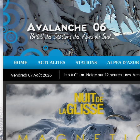
HOME
ACTUALITES
STATIONS
ALPES D'AZUR
Iso à 0° :
m
Neige sur 12 heures :
cm
Vent
Vendredi 07 Août 2026
Nuit de la Glisse 2018
Aujourd'hui : T° Min :
Suivez en direct l'actualité des stations
°C
T° Max :
°C
|
Pr