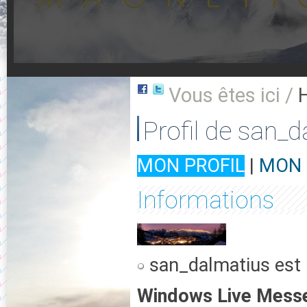
Vous êtes ici /
Profil de san_
MON PROFIL
|
MON 
Informations
san_dalmatius est 
Windows Live Mess