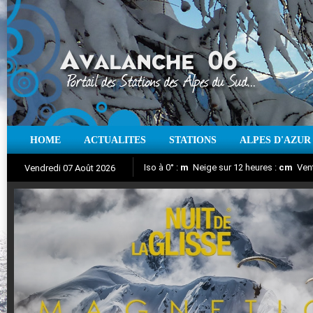
HOME
ACTUALITES
STATIONS
ALPES D'AZUR
Iso à 0° :
m
Neige sur 12 heures :
cm
Vent
Vendredi 07 Août 2026
Nuit de la Glisse 2018
Aujourd'hui : T° Min :
Suivez en direct l'actualité des stations
°C
T° Max :
°C
|
Pr