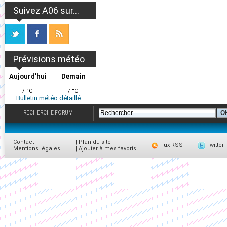
Suivez A06 sur...
Prévisions météo
Aujourd'hui
Demain
/ °C
/ °C
Bulletin météo détaillé...
RECHERCHE FORUM
|
Contact
|
Plan du site
Flux RSS
Twitter
|
Mentions légales
|
Ajouter à mes favoris