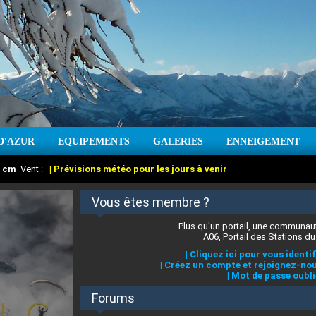
D'AZUR
EQUIPEMENTS
GALERIES
ENNEIGEMENT
:
cm
Vent :
|
Prévisions météo pour les jours à venir
Vous êtes membre ?
Plus qu'un portail, une communaut
A06, Portail des Stations du
|
Cliquez ici pour vous identif
|
Créez un compte et rejoignez-nou
|
Mot de passe oubli
Forums
 stations des Alpes-Maritimes
:
°C
|
Prévisions météo pour les jours à venir
|
Cliquez ici pour en savoir plus