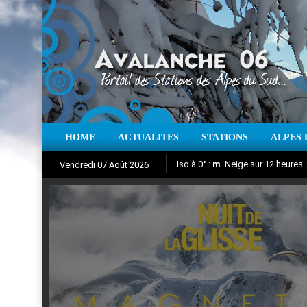
HOME
ACTUALITES
STATIONS
ALPES 
Iso à 0° :
m
Neige sur 12 heures 
Vendredi 07 Août 2026
Nuit de la Glisse 2018
Aujourd'hui : T° Min :
Suivez en direct l'actualité des
°C
T° Max 