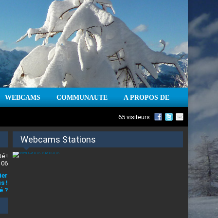
WEBCAMS
COMMUNAUTE
A PROPOS DE
65 visiteurs
Webcams Stations
é !
 06
ier
s !
é ?