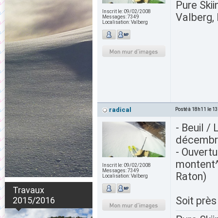
Pure Skii
Inscrit le:
09/02/2008
Valberg, 
Messages:
7349
Localisation:
Valberg
radical
Posté à 18h11 le 1
- Beuil /
décembr
- Ouvert
montent^
Inscrit le:
09/02/2008
Messages:
7349
Raton)
Localisation:
Valberg
Travaux
Soit près
2015/2016