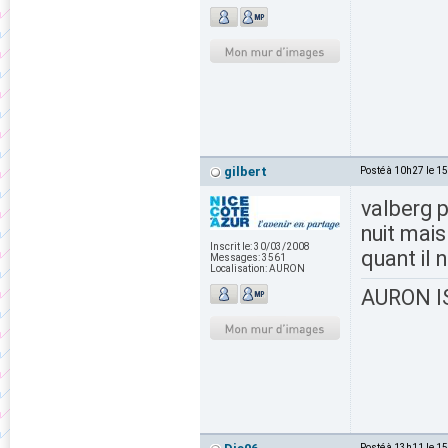
gilbert
Posté à 10h27 le 1
valberg p
nuit mais
Inscrit le:
30/03/2008
quant il
Messages:
3561
Localisation:
AURON
AURON IS
Posté à 13h11 le 1