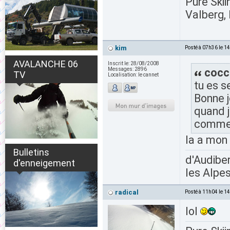
Pure Skii
Valberg, 
kim
Posté à 07h36 le 1
AVALANCHE 06
Inscrit le:
28/08/2008
Messages:
2896
cocci
TV
Localisation:
le cannet
tu es s
Bonne j
quand j
comme c
la a mon 
Bulletins
d'Audiber
d'enneigement
les Alpes
radical
Posté à 11h04 le 1
lol