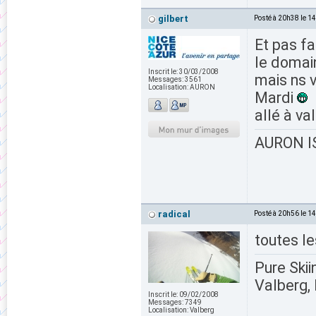
gilbert
Posté à 20h38 le 1
Et pas fa
le domain
Inscrit le:
30/03/2008
mais ns v
Messages:
3561
Localisation:
AURON
Mardi
allé à va
AURON IS
radical
Posté à 20h56 le 1
toutes le
Pure Skii
Valberg, 
Inscrit le:
09/02/2008
Messages:
7349
Localisation:
Valberg