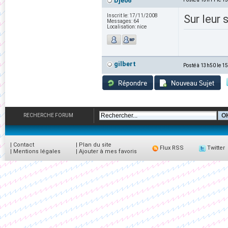
Dje06
Inscrit le:
17/11/2008
Sur leur 
Messages:
64
Localisation:
nice
gilbert
Posté à 13h50 le 1
RECHERCHE FORUM
|
Contact
|
Plan du site
Flux RSS
Twitter
|
Mentions légales
|
Ajouter à mes favoris