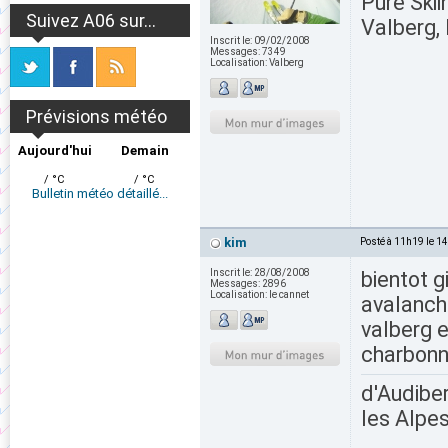
Pure Skii
Suivez A06 sur...
Valberg, 
Inscrit le:
09/02/2008
Messages:
7349
Localisation:
Valberg
Prévisions météo
Aujourd'hui
Demain
/ °C
/ °C
Bulletin météo détaillé...
kim
Posté à 11h19 le 1
Inscrit le:
28/08/2008
bientot g
Messages:
2896
Localisation:
le cannet
avalanch
valberg e
charbonni
d'Audiber
les Alpes