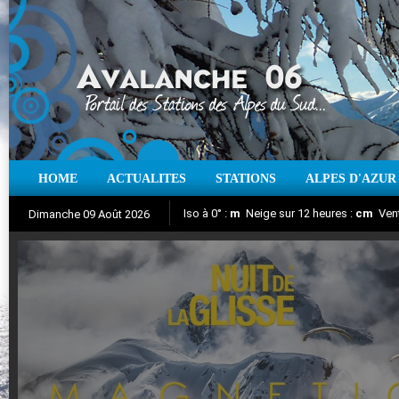
HOME
ACTUALITES
STATIONS
ALPES D'AZUR
Iso à 0° :
m
Neige sur 12 heures :
cm
Vent
Dimanche 09 Août 2026
Nuit de la Glisse 2018
Aujourd'hui : T° Min :
Suivez en direct l'actualité des stations
°C
T° Max :
°C
|
Pr