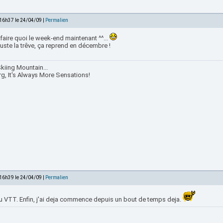
 16h37 le 24/04/09 |
Permalien
faire quoi le week-end maintenant ^^...
juste la trêve, ça reprend en décembre !
kiing Mountain...
rg, It's Always More Sensations!
 16h39 le 24/04/09 |
Permalien
u VTT. Enfin, j'ai deja commence depuis un bout de temps deja.