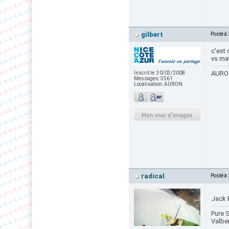
gilbert
Posté à
c'est 
vs mat
AURON
Inscrit le:
30/03/2008
Messages:
3561
Localisation:
AURON
radical
Posté à
Jack 
Pure S
Valbe