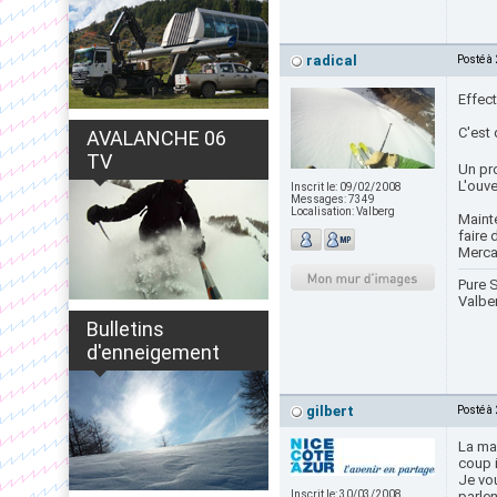
radical
Posté à
Effect
C'est 
AVALANCHE 06
TV
Un pro
L'ouve
Inscrit le:
09/02/2008
Messages:
7349
Localisation:
Valberg
Mainte
faire
Mercan
Pure S
Valbe
Bulletins
d'enneigement
gilbert
Posté à
La man
coup 
Je vou
Inscrit le:
30/03/2008
parlent