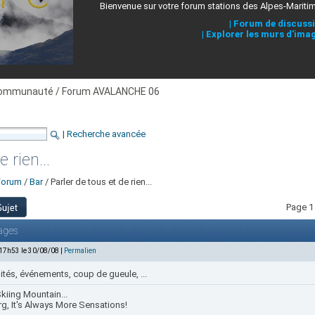
Bienvenue sur votre forum stations des Alpes-Mariti
|
Forum de discuss
|
Explorer les murs d'ima
ommunauté / Forum AVALANCHE 06
|
Recherche avancée
 rien...
Forum
/
Bar
/ Parler de tous et de rien...
Page 1 
ages
 17h53 le 30/08/08 |
Permalien
ités, événements, coup de gueule, ...
kiing Mountain...
rg, It's Always More Sensations!