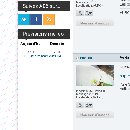
Messages:
3561
Les ba
Suivez A06 sur...
Localisation:
AURON
AURON
Prévisions météo
Aujourd'hui
Demain
/ °C
/ °C
Bulletin météo détaillé...
radical
Posté à
Suite 
http:
Pure S
Valbe
Inscrit le:
09/02/2008
Messages:
7349
Localisation:
Valberg