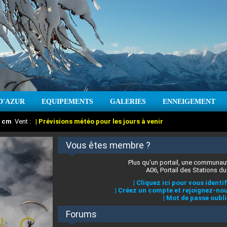
D'AZUR
EQUIPEMENTS
GALERIES
ENNEIGEMENT
:
cm
Vent :
|
Prévisions météo pour les jours à venir
Vous êtes membre ?
Plus qu'un portail, une communaut
A06, Portail des Stations du
|
Cliquez ici pour vous identif
|
Créez un compte et rejoignez-nou
|
Mot de passe oubli
Forums
 stations des Alpes-Maritimes
:
°C
|
Prévisions météo pour les jours à venir
|
Cliquez ici pour en savoir plus