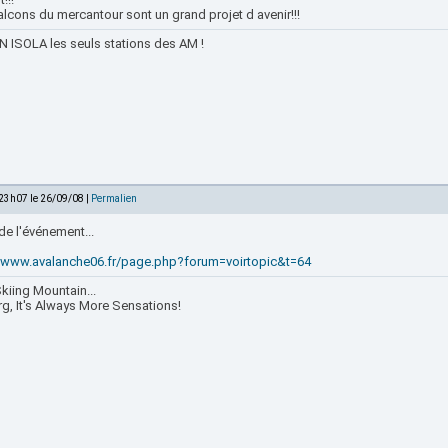
lcons du mercantour sont un grand projet d avenir!!!
 ISOLA les seuls stations des AM !
 23h07 le 26/09/08 |
Permalien
de l'événement...
//www.avalanche06.fr/page.php?forum=voirtopic&t=64
kiing Mountain...
rg, It's Always More Sensations!