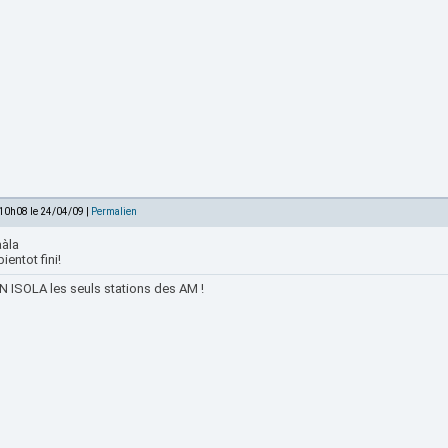
 10h08 le 24/04/09 |
Permalien
àla
bientot fini!
 ISOLA les seuls stations des AM !