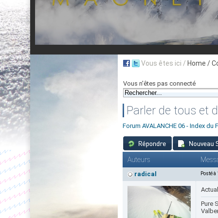
Vous êtes ici /
Home
/ C
Vous n'êtes pas connecté
Parler de tous et de
Forum AVALANCHE 06 - Index du 
Auteurs
Mess
radical
Posté à
Actual
Pure S
Valbe