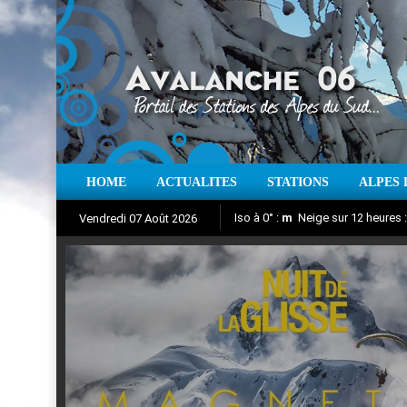
HOME
ACTUALITES
STATIONS
ALPES 
Iso à 0° :
m
Neige sur 12 heures 
Vendredi 07 Août 2026
Nuit de la Glisse 2018
Aujourd'hui : T° Min :
Suivez en direct l'actualité des
°C
T° Max 