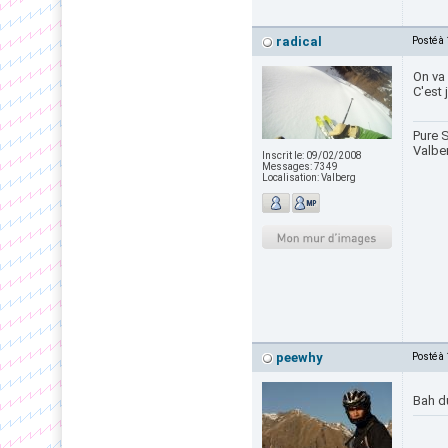
radical
Posté à
On va 
C'est 
Pure S
Valbe
Inscrit le:
09/02/2008
Messages:
7349
Localisation:
Valberg
peewhy
Posté à
Bah d