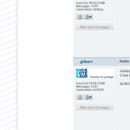
Inscrit le:
09/02/2008
Messages:
7349
Localisation:
Valberg
gilbert
Posté à
Haààà
C'est 
AURON
Inscrit le:
30/03/2008
Messages:
3561
Localisation:
AURON