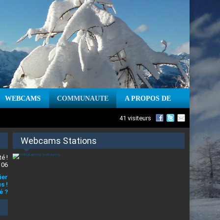
WEBCAMS
COMMUNAUTE
A PROPOS DE
41 visiteurs
Webcams Stations
é !
 06
ier
s !
é ?