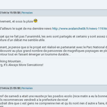
 21h44 le 19/09/08 |
Permalien
ivement, et sous la pluie
d'ailleurs le sujet de ma dernière news
http://www.avalanche06.fr/news-119.ht
jet qui ne fait pas l'unanimité, les avis sont partagés et certains y sont assez
rture d'un débat me semble utile.
nant, je pense que si le projet est réalisé en partenariat avec le Parc National 
 découvrir au plus grand nombre de personnes de magnifiques paysages en pl
tour tout en faisant émerger un tourisme durable...
kiing Mountain...
rg, It's Always More Sensations!
 21h46 le 23/09/08 |
Permalien
if de samedi a etait une reusite pr les psedos ecolo (nice matin a eu la bonne i
ils recommences vendredi a la prefecture de nice!
drait dire que c est gens ne comprenne rien et qu ils nont rien d autre a faire,
!!!