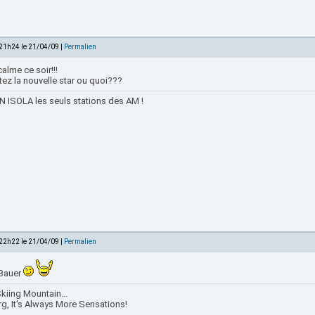
 21h24 le 21/04/09 |
Permalien
calme ce soir!!!
ez la nouvelle star ou quoi???
 ISOLA les seuls stations des AM !
 22h22 le 21/04/09 |
Permalien
Bauer
kiing Mountain...
rg, It's Always More Sensations!