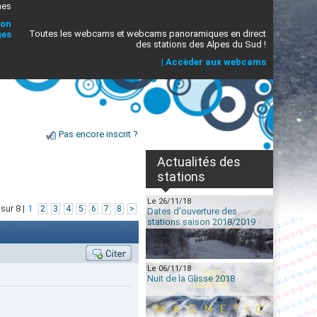
mes
ion
Toutes les webcams et webcams panoramiques en direct
ges
des stations des Alpes du Sud !
|
Accèder aux webcams
Pas encore inscrit ?
Actualités des
stations
Le 26/11/18
sur 8 |
1
2
3
4
5
6
7
8
>
Dates d'ouverture des
stations saison 2018/2019
Le 06/11/18
Nuit de la Glisse 2018