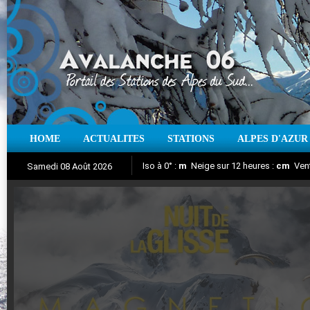
HOME
ACTUALITES
STATIONS
ALPES D'AZUR
Iso à 0° :
m
Neige sur 12 heures :
cm
Vent
Samedi 08 Août 2026
Nuit de la Glisse 2018
Aujourd'hui : T° Min :
Suivez en direct l'actualité des stations
°C
T° Max :
°C
|
Pr