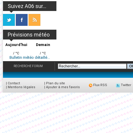
Suivez A06 sur...
Prévisions météo
Aujourd'hui
Demain
/ °C
/ °C
Bulletin météo détaillé...
RECHERCHE FORUM
|
Contact
|
Plan du site
Flux RSS
Twitter
|
Mentions légales
|
Ajouter à mes favoris