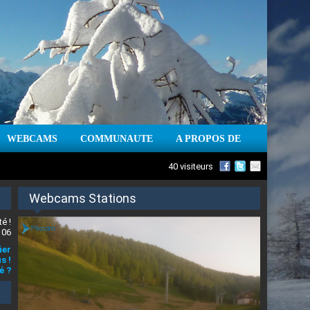
WEBCAMS
COMMUNAUTE
A PROPOS DE
40 visiteurs
Webcams Stations
é !
 06
ier
s !
é ?