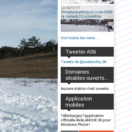
Le 15/11/17
Ouverture anticipée Isola 2000
le samedi 25 novembre
Voir toutes les news...
Tweeter A06
Tweets de @avalanche_06
Domaines
skiables ouverts...
Aucune station n'est ouverte
Application
mobiles
Téléchargez l'application
officielle AVALANCHE 06 pour
Windows Phone !