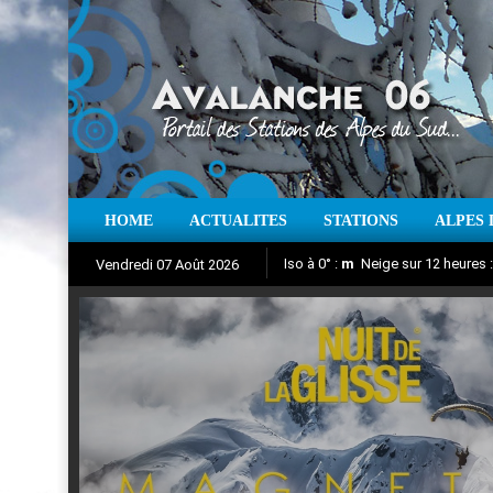
HOME
ACTUALITES
STATIONS
ALPES 
Iso à 0° :
m
Neige sur 12 heures 
Vendredi 07 Août 2026
Nuit de la Glisse 2018
Aujourd'hui : T° Min :
Suivez en direct l'actualité des
°C
T° Max 