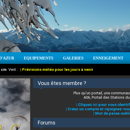
D'AZUR
EQUIPEMENTS
GALERIES
ENNEIGEMENT
:
cm
Vent :
|
Prévisions météo pour les jours à venir
Vous êtes membre ?
Plus qu'un portail, une communaut
A06, Portail des Stations du
|
Cliquez ici pour vous identif
|
Créez un compte et rejoignez-nou
|
Mot de passe oubli
Forums
 stations des Alpes-Maritimes
:
°C
|
Prévisions météo pour les jours à venir
|
Cliquez ici pour en savoir plus