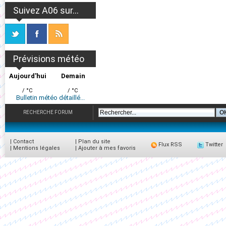
Suivez A06 sur...
Prévisions météo
Aujourd'hui
Demain
/ °C
/ °C
Bulletin météo détaillé...
RECHERCHE FORUM
|
Contact
|
Plan du site
Flux RSS
Twitter
|
Mentions légales
|
Ajouter à mes favoris