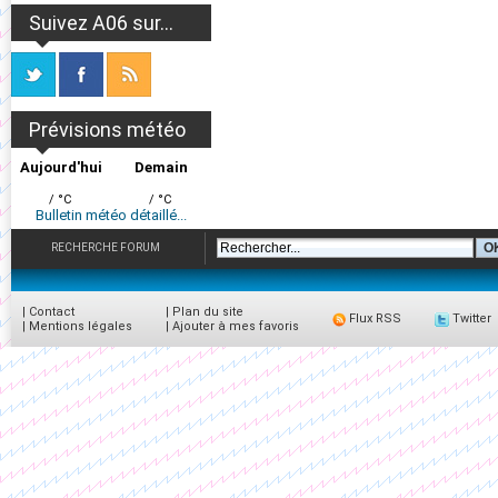
Suivez A06 sur...
Prévisions météo
Aujourd'hui
Demain
/ °C
/ °C
Bulletin météo détaillé...
RECHERCHE FORUM
|
Contact
|
Plan du site
Flux RSS
Twitter
|
Mentions légales
|
Ajouter à mes favoris