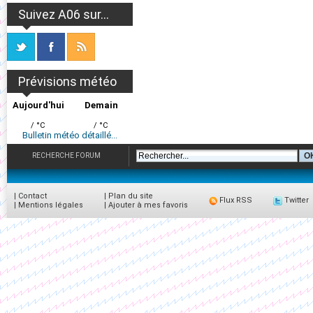
Suivez A06 sur...
Prévisions météo
Aujourd'hui
Demain
/ °C
/ °C
Bulletin météo détaillé...
RECHERCHE FORUM
|
Contact
|
Plan du site
Flux RSS
Twitter
|
Mentions légales
|
Ajouter à mes favoris