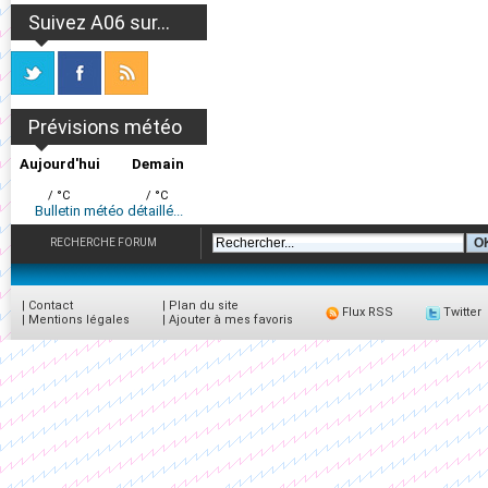
Suivez A06 sur...
Prévisions météo
Aujourd'hui
Demain
/ °C
/ °C
Bulletin météo détaillé...
RECHERCHE FORUM
|
Contact
|
Plan du site
Flux RSS
Twitter
|
Mentions légales
|
Ajouter à mes favoris