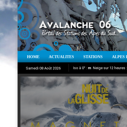
HOME
ACTUALITES
STATIONS
ALPES 
Iso à 0° :
m
Neige sur 12 heures 
Samedi 08 Août 2026
Nuit de la Glisse 2018
Aujourd'hui : T° Min :
Suivez en direct l'actualité des
°C
T° Max 