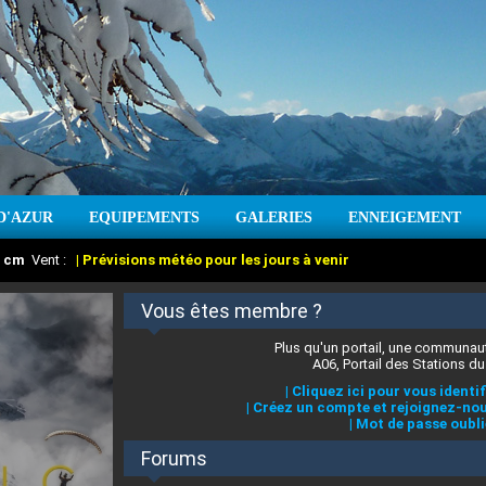
D'AZUR
EQUIPEMENTS
GALERIES
ENNEIGEMENT
:
cm
Vent :
|
Prévisions météo pour les jours à venir
Vous êtes membre ?
Plus qu'un portail, une communaut
A06, Portail des Stations du
|
Cliquez ici pour vous identif
|
Créez un compte et rejoignez-nou
|
Mot de passe oubli
Forums
 stations des Alpes-Maritimes
:
°C
|
Prévisions météo pour les jours à venir
|
Cliquez ici pour en savoir plus