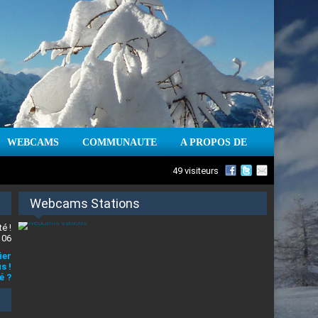
WEBCAMS
COMMUNAUTE
A PROPOS DE
49 visiteurs
Webcams Stations
é !
 06
ier
s !
é ?