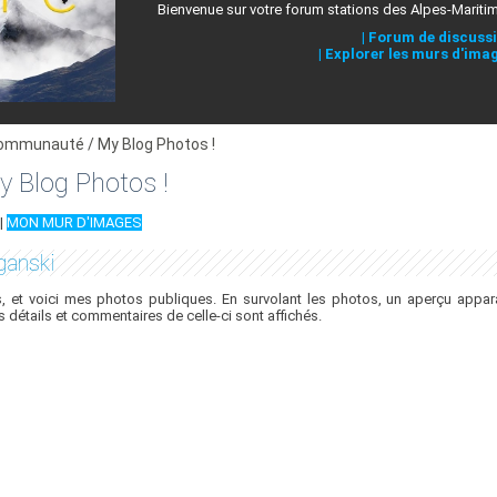
Bienvenue sur votre forum stations des Alpes-Mariti
|
Forum de discuss
|
Explorer les murs d'ima
ommunauté / My Blog Photos !
 Blog Photos !
|
MON MUR D'IMAGES
ganski
 et voici mes photos publiques. En survolant les photos, un aperçu appara
es détails et commentaires de celle-ci sont affichés.