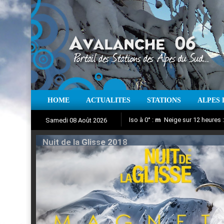
HOME
ACTUALITES
STATIONS
ALPES 
Iso à 0° :
m
Neige sur 12 heures 
Samedi 08 Août 2026
Nuit de la Glisse 2018
Aujourd'hui : T° Min :
Suivez en direct l'actualité des
°C
T° Max 