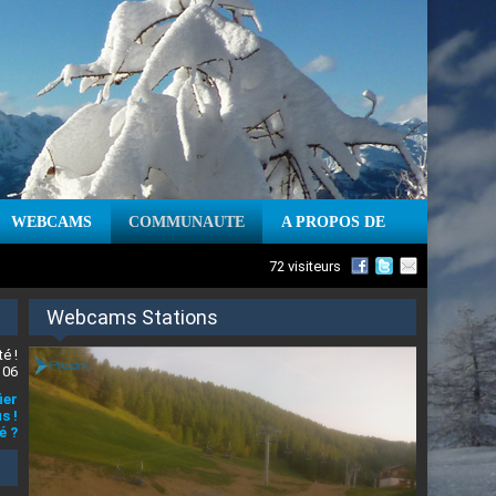
WEBCAMS
COMMUNAUTE
A PROPOS DE
72 visiteurs
Webcams Stations
é !
 06
ier
s !
é ?