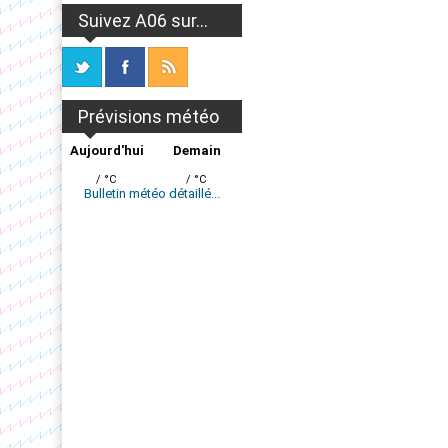
Suivez A06 sur...
Prévisions météo
Aujourd'hui
Demain
/ °C
/ °C
Bulletin météo détaillé...