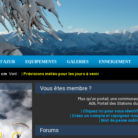
D'AZUR
EQUIPEMENTS
GALERIES
ENNEIGEMENT
:
cm
Vent :
|
Prévisions météo pour les jours à venir
Vous êtes membre ?
Plus qu'un portail, une communaut
A06, Portail des Stations du
|
Cliquez ici pour vous identif
|
Créez un compte et rejoignez-nou
|
Mot de passe oubli
Forums
 stations des Alpes-Maritimes
:
°C
|
Prévisions météo pour les jours à venir
|
Cliquez ici pour en savoir plus