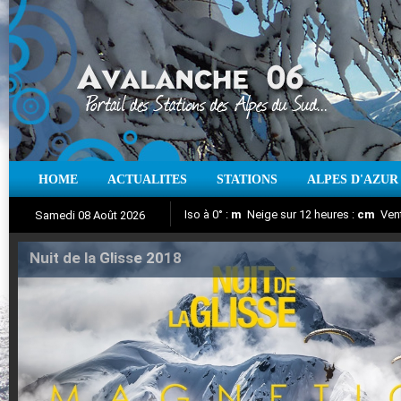
HOME
ACTUALITES
STATIONS
ALPES D'AZUR
Iso à 0° :
m
Neige sur 12 heures :
cm
Vent
Samedi 08 Août 2026
Nuit de la Glisse 2018
Aujourd'hui : T° Min :
Suivez en direct l'actualité des stations
°C
T° Max :
°C
|
Pr