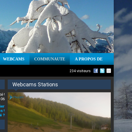
WEBCAMS
COMMUNAUTE
A PROPOS DE
234 visiteurs
Webcams Stations
é !
 06
ier
s !
é ?