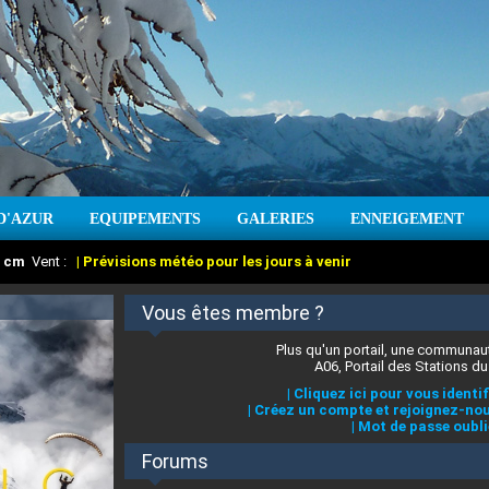
D'AZUR
EQUIPEMENTS
GALERIES
ENNEIGEMENT
:
cm
Vent :
|
Prévisions météo pour les jours à venir
Vous êtes membre ?
Plus qu'un portail, une communaut
A06, Portail des Stations du
|
Cliquez ici pour vous identif
|
Créez un compte et rejoignez-nou
|
Mot de passe oubli
Forums
 stations des Alpes-Maritimes
:
°C
|
Prévisions météo pour les jours à venir
|
Cliquez ici pour en savoir plus