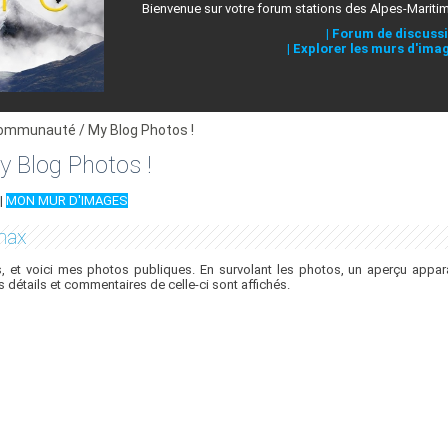
Bienvenue sur votre forum stations des Alpes-Mariti
|
Forum de discuss
|
Explorer les murs d'ima
ommunauté / My Blog Photos !
 Blog Photos !
|
MON MUR D'IMAGES
max
 et voici mes photos publiques. En survolant les photos, un aperçu appara
es détails et commentaires de celle-ci sont affichés.