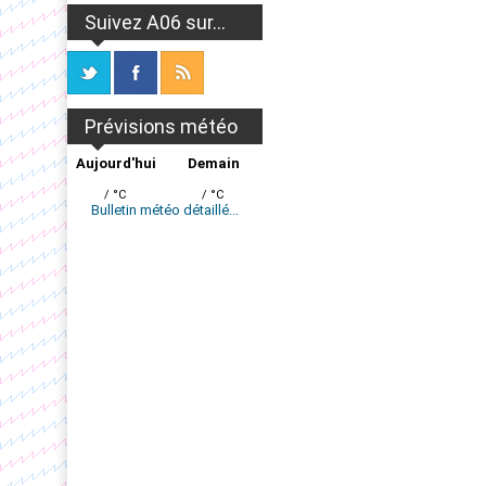
Suivez A06 sur...
Prévisions météo
Aujourd'hui
Demain
/ °C
/ °C
Bulletin météo détaillé...