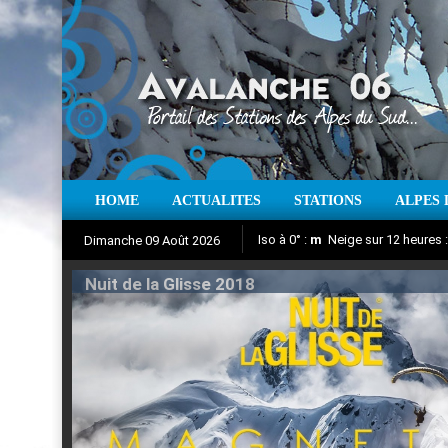
HOME
ACTUALITES
STATIONS
ALPES 
Iso à 0° :
m
Neige sur 12 heures 
Dimanche 09 Août 2026
Nuit de la Glisse 2018
Aujourd'hui : T° Min :
Suivez en direct l'actualité des
°C
T° Max 