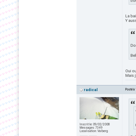
tro
La ba
Y auss
Dom
Bel
Oui ou
Mais j
radical
Posté à
Inscrit le:
09/02/2008
Messages:
7349
Localisation:
Valberg