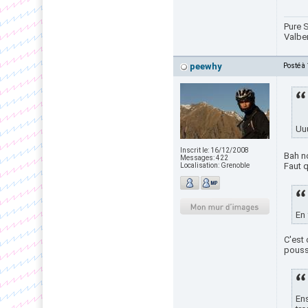
Pure S
Valbe
peewhy
Posté à
Uuu
Inscrit le:
16/12/2008
Bah no
Messages:
422
Faut 
Localisation:
Grenoble
En 
C'est 
pouss
Ens