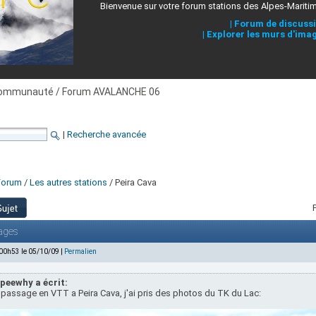
Bienvenue sur votre forum stations des Alpes-Mariti
|
Forum de discuss
|
Explorer les murs d'ima
ommunauté / Forum AVALANCHE 06
|
Recherche avancée
Forum
/
Les autres stations
/ Peira Cava
ages
 00h53 le 05/10/09 |
Permalien
peewhy a écrit:
passage en VTT a Peira Cava, j'ai pris des photos du TK du Lac: