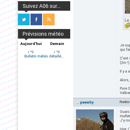
Suivez A06 sur...
La 
Prévisions météo
Aujourd'hui
Demain
Je su
qui fa
/ °C
/ °C
Bulletin météo détaillé...
C'est 
(2m !)
Il y a
Alors
Pure S
Valbe
peewhy
Posté à
Ouais 
mulleti
J'y ro
Hier, 