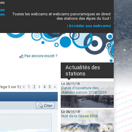
mes
ion
Toutes les webcams et webcams panoramiques en direct
ges
des stations des Alpes du Sud !
|
Accèder aux webcams
Pas encore inscrit ?
Actualités des
stations
Le 26/11/18
Page 3 sur 5 |
<
1
2
3
4
5
>
Dates d'ouverture des
stations saison 2018/2019
Le 06/11/18
Nuit de la Glisse 2018