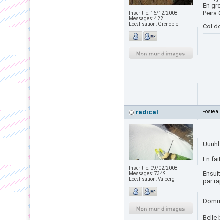
En gro
Peira 
Inscrit le:
16/12/2008
Messages:
422
Localisation:
Grenoble
Col de
radical
Posté à
Uuuhh,
En fai
Inscrit le:
09/02/2008
Ensuit
Messages:
7349
Localisation:
Valberg
par ra
Domma
Belle 