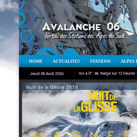
HOME
ACTUALITES
STATIONS
ALPES 
Iso à 0° :
m
Neige sur 12 heures 
Jeudi 06 Août 2026
Nuit de la Glisse 2018
Aujourd'hui : T° Min :
Suivez en direct l'actualité des
°C
T° Max 