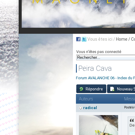
Vous êtes ici /
Home
/ C
Vous n'êtes pas connecté
Peira Cava
Forum AVALANCHE 06 - Index du 
Auteurs
Mess
radical
Posté à
De 