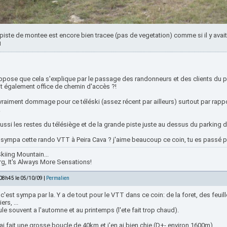
piste de montee est encore bien tracee (pas de vegetation) comme si il y av
ppose que cela s'explique par le passage des randonneurs et des clients du pa
it également office de chemin d'accès ?!
vraiment dommage pour ce téléski (assez récent par ailleurs) surtout par rappo
.
 aussi les restes du télésiège et de la grande piste juste au dessus du parking 
, sympa cette rando VTT à Peira Cava ? j'aime beaucoup ce coin, tu es passé p
kiing Mountain...
rg, It's Always More Sensations!
 08h45 le 05/10/09 |
Permalien
c'est sympa par la. Y a de tout pour le VTT dans ce coin: de la foret, des feu
ers, ...
ule souvent a l'automne et au printemps (l'ete fait trop chaud).
j'ai fait une grosse boucle de 40km et j'en ai bien chie (D+- environ 1600m)