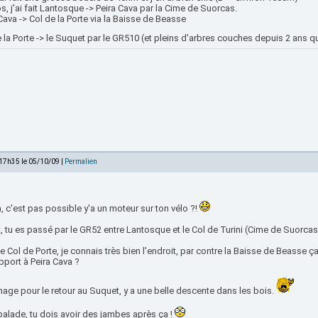
s, j'ai fait Lantosque -> Peira Cava par la Cime de Suorcas.
Cava -> Col de la Porte via la Baisse de Beasse
 la Porte -> le Suquet par le GR510 (et pleins d'arbres couches depuis 2 ans q
 17h35 le 05/10/09 |
Permalien
 c'est pas possible y'a un moteur sur ton vélo ?!
t, tu es passé par le GR52 entre Lantosque et le Col de Turini (Cime de Suorcas)
e Col de Porte, je connais très bien l'endroit, par contre la Baisse de Beasse ça
pport à Peira Cava ?
ge pour le retour au Suquet, y a une belle descente dans les bois.
balade, tu dois avoir des jambes après ça !