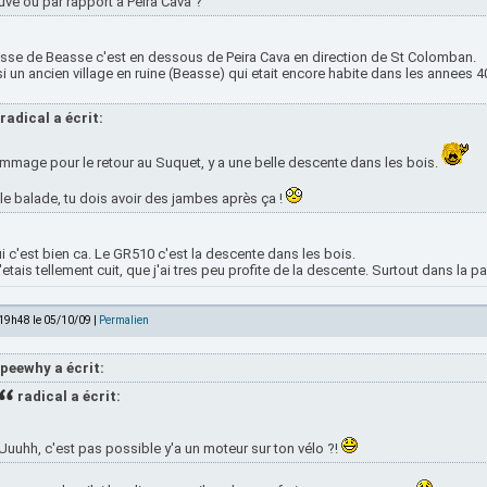
uve ou par rapport à Peira Cava ?
isse de Beasse c'est en dessous de Peira Cava en direction de St Colomban.
i un ancien village en ruine (Beasse) qui etait encore habite dans les annees 40
radical a écrit:
mage pour le retour au Suquet, y a une belle descente dans les bois.
le balade, tu dois avoir des jambes après ça !
i c'est bien ca. Le GR510 c'est la descente dans les bois.
'etais tellement cuit, que j'ai tres peu profite de la descente. Surtout dans la par
 19h48 le 05/10/09 |
Permalien
peewhy a écrit:
radical a écrit:
Uuuhh, c'est pas possible y'a un moteur sur ton vélo ?!