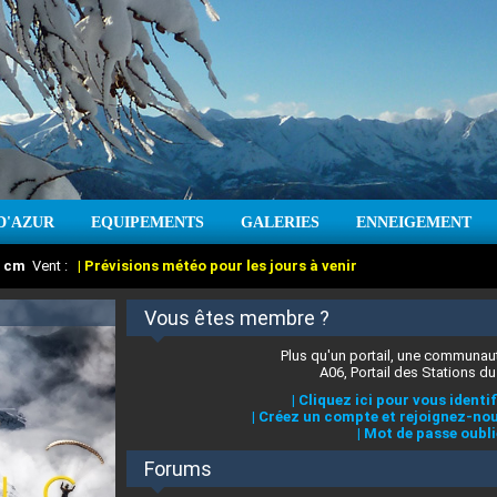
D'AZUR
EQUIPEMENTS
GALERIES
ENNEIGEMENT
:
cm
Vent :
|
Prévisions météo pour les jours à venir
Vous êtes membre ?
Plus qu'un portail, une communaut
A06, Portail des Stations du
|
Cliquez ici pour vous identif
|
Créez un compte et rejoignez-nou
|
Mot de passe oubli
Forums
 stations des Alpes-Maritimes
:
°C
|
Prévisions météo pour les jours à venir
|
Cliquez ici pour en savoir plus