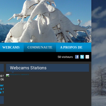
WEBCAMS
COMMUNAUTE
A PROPOS DE
58 visiteurs
Webcams Stations
é !
 06
ier
s !
é ?