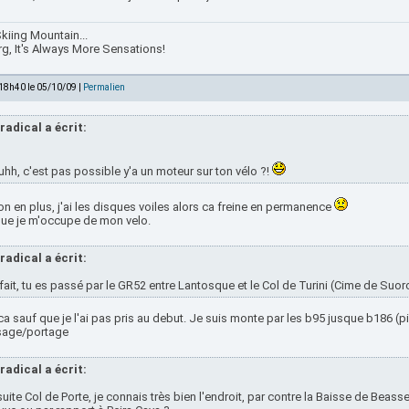
kiing Mountain...
rg, It's Always More Sensations!
 18h40 le 05/10/09 |
Permalien
radical a écrit:
hh, c'est pas possible y'a un moteur sur ton vélo ?!
n en plus, j'ai les disques voiles alors ca freine en permanence
que je m'occupe de mon velo.
radical a écrit:
fait, tu es passé par le GR52 entre Lantosque et le Col de Turini (Cime de Suorc
ca sauf que je l'ai pas pris au debut. Je suis monte par les b95 jusque b186 (pi
age/portage
radical a écrit:
uite Col de Porte, je connais très bien l'endroit, par contre la Baisse de Beasse