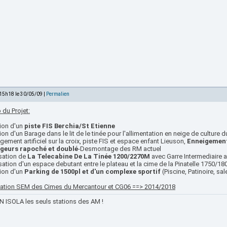
 15h18 le 30/05/09 |
Permalien
 du Projet:
tion d'un
piste FIS Berchia/St Etienne
ion d'un Barage dans le lit de le tinée pour l'allimentation en neige de culture d
gement artificiel sur la croix, piste FIS et espace enfant Lieuson,
Enneigement
geurs rapoché et doublé
-Desmontage des RM actuel
isation de
La Telecabine De La Tinée 1200/2270M
avec Garre Intermediaire a
sation d'un espace debutant entre le plateau et la cime de la Pinatelle 1750/1
tion d'un
Parking de 1500pl et d'un complexe sportif
(Piscine, Patinoire, sal
sation SEM des Cimes du Mercantour et CG06 ==> 2014/2018
 ISOLA les seuls stations des AM !