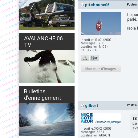
pitchoune06
Posté à
Le par
parlé
Isola 
AVALANCHE 06
Inscrit le:
13/01/2009
TV
Messages:
5200
Localisation:
NICE -
ISOLA2000
Bulletins
d'enneigement
gilbert
Posté à
Le 
ava
Inscrit le:
30/03/2008
Messages:
3561
Localisation:
AURON