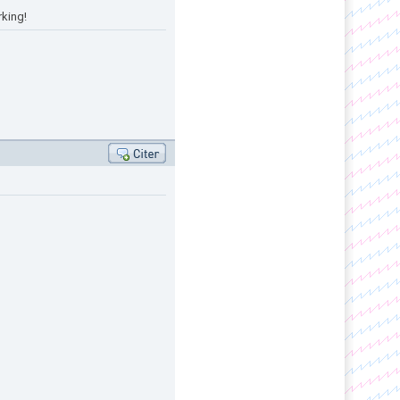
rking!