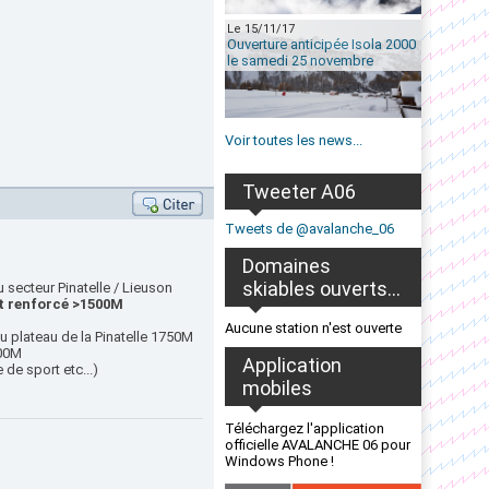
Le 15/11/17
Ouverture anticipée Isola 2000
le samedi 25 novembre
Voir toutes les news...
Tweeter A06
Tweets de @avalanche_06
Domaines
skiables ouverts...
u secteur Pinatelle / Lieuson
 renforcé >1500M
Aucune station n'est ouverte
u plateau de la Pinatelle 1750M
800M
Application
e de sport etc...)
mobiles
Téléchargez l'application
officielle AVALANCHE 06 pour
Windows Phone !