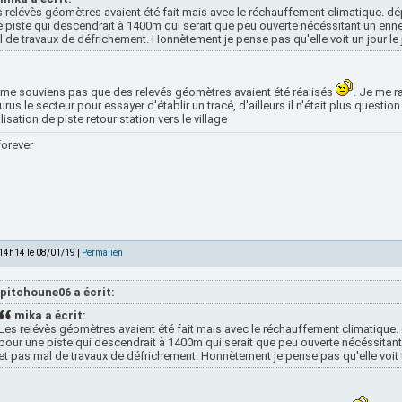
 relévès géomètres avaient été fait mais avec le réchauffement climatique. d
 piste qui descendrait à 1400m qui serait que peu ouverte nécéssitant un ennei
 de travaux de défrichement. Honnètement je pense pas qu'elle voit un jour le j
 me souviens pas que des relevés géomètres avaient été réalisés
. Je me r
rus le secteur pour essayer d'établir un tracé, d'ailleurs il n'était plus questi
lisation de piste retour station vers le village
forever
 14h14 le 08/01/19 |
Permalien
pitchoune06 a écrit:
mika a écrit:
Les relévès géomètres avaient été fait mais avec le réchauffement climatique.
pour une piste qui descendrait à 1400m qui serait que peu ouverte nécéssitant 
et pas mal de travaux de défrichement. Honnètement je pense pas qu'elle voit un