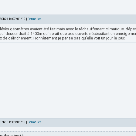
 20h24 le 07/01/19 |
Permalien
elévès géomètres avaient été fait mais avec le réchauffement climatique. dépe
qui descendrait à 1400m qui serait que peu ouverte nécéssitant un enneigement 
x de défrichement. Honnètement je pense pas qu'elle voit un jour le jour.
 07h18 le 08/01/19 |
Permalien
mika a écrit: