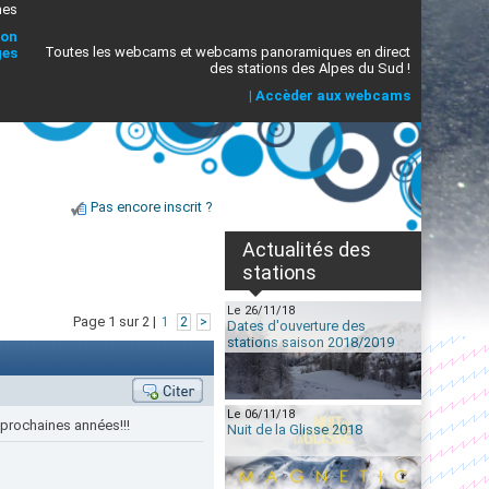
mes
ion
Toutes les webcams et webcams panoramiques en direct
ges
des stations des Alpes du Sud !
|
Accèder aux webcams
Pas encore inscrit ?
Actualités des
stations
Le 26/11/18
Page 1 sur 2 |
1
2
>
Dates d'ouverture des
stations saison 2018/2019
Le 06/11/18
 prochaines années!!!
Nuit de la Glisse 2018