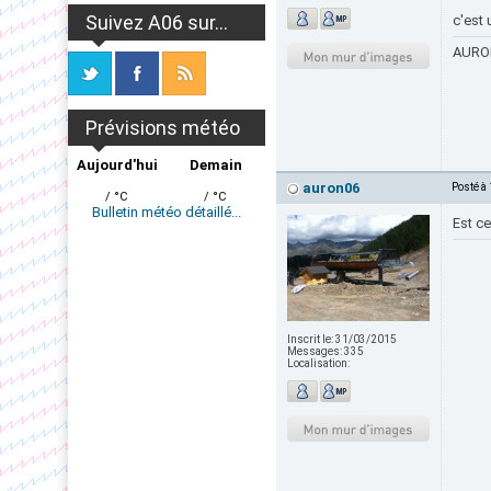
Suivez A06 sur...
c'est 
AURON
Prévisions météo
Aujourd'hui
Demain
auron06
Posté à
/ °C
/ °C
Bulletin météo détaillé...
Est ce
Inscrit le:
31/03/2015
Messages:
335
Localisation: