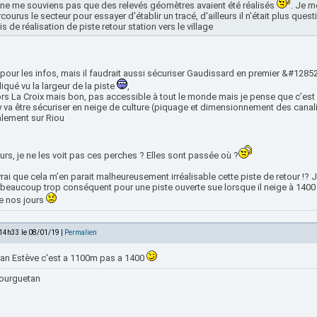
ne me souviens pas que des relevés géomètres avaient été réalisés
. Je m
courus le secteur pour essayer d'établir un tracé, d'ailleurs il n'était plus que
s de réalisation de piste retour station vers le village
pour les infos, mais il faudrait aussi sécuriser Gaudissard en premier &#12852
qué vu la largeur de la piste
,
rs La Croix mais bon, pas accessible à tout le monde mais je pense que c’est l’
 va être sécuriser en neige de culture (piquage et dimensionnement des canali
lement sur Riou
eurs, je ne les voit pas ces perches ? Elles sont passée où ?
 vrai que cela m’en parait malheureusement irréalisable cette piste de retour !?
t beaucoup trop conséquent pour une piste ouverte sue lorsque il neige à 140
de nos jours
 14h33 le 08/01/19 |
Permalien
an Estève c'est a 1100m pas a 1400
ourguetan