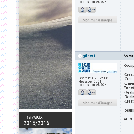
Localisation:
AURON
gilbert
Posté à
Recap
-Crea
Inscrit le:
30/03/2008
-Creat
Messages:
3561
-Ennei
Localisation:
AURON
Ennei
-Real
-Reali
-Crea
Reali
Travaux
AURON
2015/2016