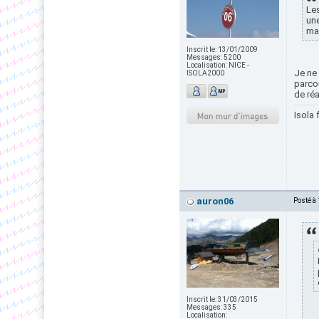
Les
une
mal
Inscrit le:
13/01/2009
Messages:
5200
Localisation:
NICE -
Je ne
ISOLA2000
parcou
de réa
Isola 
auron06
Posté à
Inscrit le:
31/03/2015
Messages:
335
Localisation: