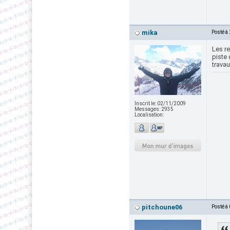
mika
Posté à
Les r
piste 
travau
Inscrit le:
02/11/2009
Messages:
2935
Localisation:
pitchoune06
Posté à