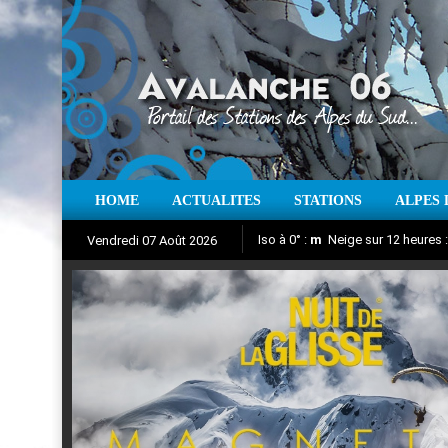
HOME
ACTUALITES
STATIONS
ALPES 
Iso à 0° :
m
Neige sur 12 heures 
Vendredi 07 Août 2026
Nuit de la Glisse 2018
Aujourd'hui : T° Min :
Suivez en direct l'actualité des
°C
T° Max 