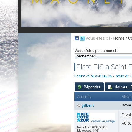
Vous êtes ici /
Home
/ C
Vous n'êtes pas connecté
Piste FIS a Saint 
Forum AVALANCHE 06 - Index du 
Auteurs
Mess
gilbert
Posté à
Et voi
AURON
Inscrit le:
30/03/2008
Messages:
3561