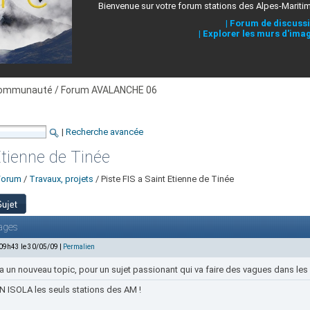
Bienvenue sur votre forum stations des Alpes-Mariti
|
Forum de discuss
|
Explorer les murs d'ima
ommunauté / Forum AVALANCHE 06
|
Recherche avancée
Etienne de Tinée
Forum
/
Travaux, projets
/ Piste FIS a Saint Etienne de Tinée
ages
 09h43 le 30/05/09 |
Permalien
la un nouveau topic, pour un sujet passionant qui va faire des vagues dans les
 ISOLA les seuls stations des AM !