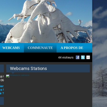
WEBCAMS
COMMUNAUTE
A PROPOS DE
44 visiteurs
Webcams Stations
é !
 06
ier
s !
é ?