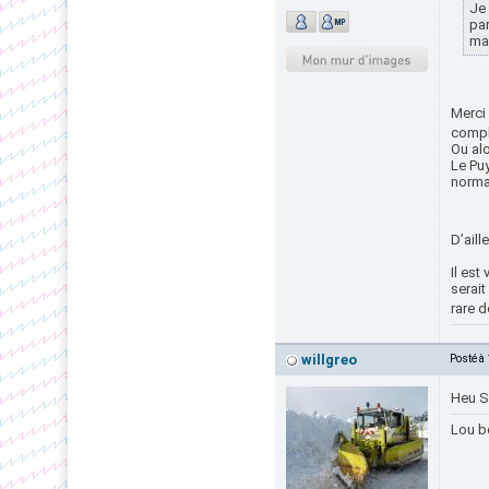
Je 
par
mai
Merci 
compli
Ou alo
Le Puy
norma
D’aill
Il est
serai
rare 
willgreo
Posté à
Heu S
Lou b