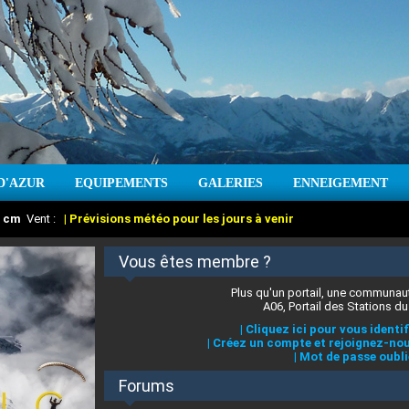
D'AZUR
EQUIPEMENTS
GALERIES
ENNEIGEMENT
:
cm
Vent :
|
Prévisions météo pour les jours à venir
Vous êtes membre ?
Plus qu'un portail, une communaut
A06, Portail des Stations du
|
Cliquez ici pour vous identif
|
Créez un compte et rejoignez-nou
|
Mot de passe oubli
Forums
 stations des Alpes-Maritimes
:
°C
|
Prévisions météo pour les jours à venir
|
Cliquez ici pour en savoir plus