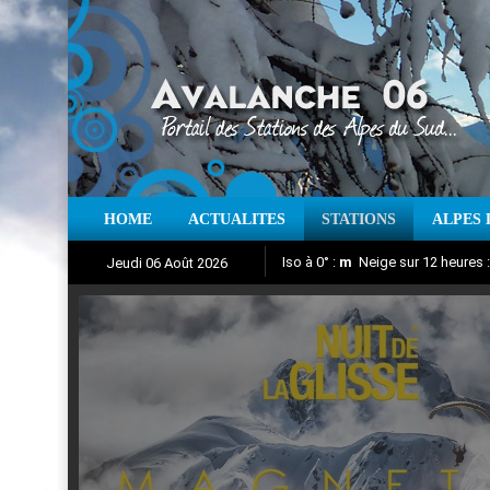
HOME
ACTUALITES
STATIONS
ALPES 
Iso à 0° :
m
Neige sur 12 heures 
Jeudi 06 Août 2026
Nuit de la Glisse 2018
Aujourd'hui : T° Min :
Suivez en direct l'actualité des
°C
T° Max 