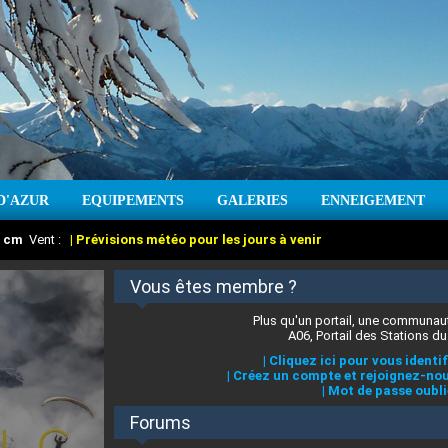
D'AZUR
EQUIPEMENTS
GALERIES
ENNEIGEMENT
:
cm
Vent :
|
Prévisions météo pour les jours à venir
Vous êtes membre ?
Plus qu'un portail, une communaut
A06, Portail des Stations du
|
Cliquez ici pour vous identif
|
Créez un compte et rejoignez-nou
|
Mot de passe oubli
Forums
 stations des Alpes-Maritimes
:
°C
|
Prévisions météo pour les jours à venir
|
Cliquez ici pour en savoir plus