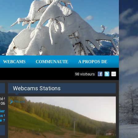
WEBCAMS
COMMUNAUTE
A PROPOS DE
98 visiteurs
Webcams Stations
é !
 06
ier
s !
é ?