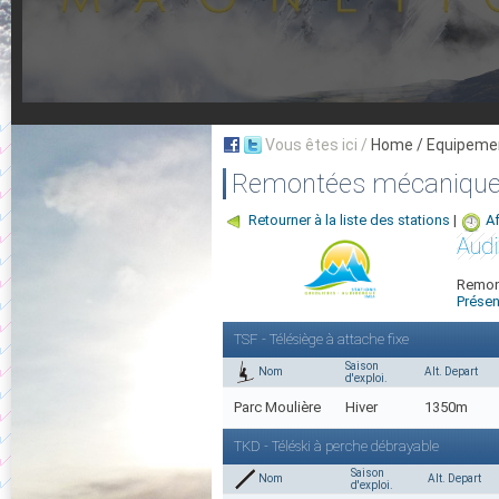
Vous êtes ici /
Home
/ Equipeme
Remontées mécaniques
Retourner à la liste des stations
|
Af
Audi
Remont
Présen
TSF - Télésiège à attache fixe
Saison
Nom
Alt. Depart
d'exploi.
Parc Moulière
Hiver
1350m
TKD - Téléski à perche débrayable
Saison
Nom
Alt. Depart
d'exploi.