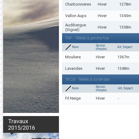
Charbonnieres
Hiver
1278m
Vallon Aups
Hiver
1345m
Audibergue
Hiver
1358m
(Signal)
TKF - Téléski à perche fixe
Saison
Nom
Alt. Depart
d'exploi.
Mouliere
Hiver
1367m
Lavandes
Hiver
1348m
TKCB - Téléski à corde bas
Saison
Nom
Alt. Depart
d'exploi.
Fil Neige
Hiver
-
Travaux
2015/2016