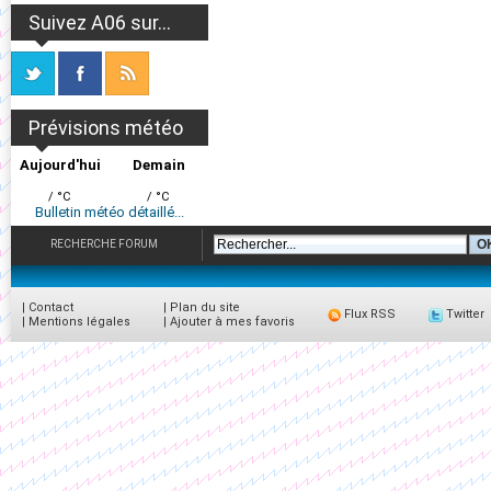
Suivez A06 sur...
Prévisions météo
Aujourd'hui
Demain
/ °C
/ °C
Bulletin météo détaillé...
RECHERCHE FORUM
|
Contact
|
Plan du site
Flux RSS
Twitter
|
Mentions légales
|
Ajouter à mes favoris