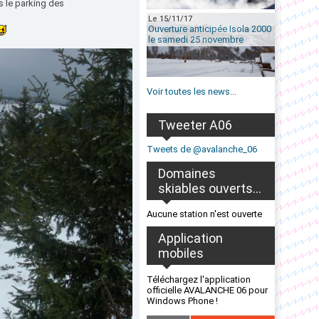
s le parking des
Le 15/11/17
Ouverture anticipée Isola 2000
le samedi 25 novembre
Voir toutes les news...
Tweeter A06
Tweets de @avalanche_06
Domaines
skiables ouverts...
Aucune station n'est ouverte
Application
mobiles
Téléchargez l'application
officielle AVALANCHE 06 pour
Windows Phone !