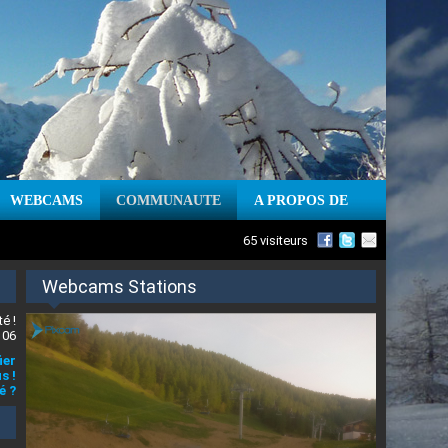
WEBCAMS
COMMUNAUTE
A PROPOS DE
65 visiteurs
Webcams Stations
é !
 06
ier
s !
é ?