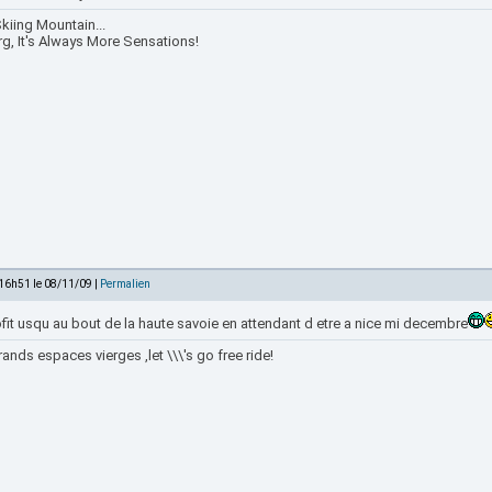
kiing Mountain...
rg, It's Always More Sensations!
 16h51 le 08/11/09 |
Permalien
fit usqu au bout de la haute savoie en attendant d etre a nice mi decembre
ands espaces vierges ,let \\\'s go free ride!