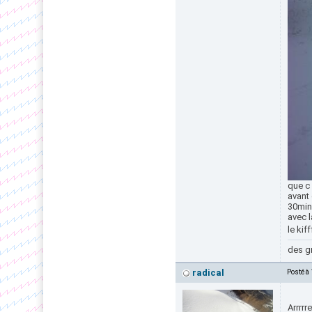
que c
avant 
30min
avec l
le kiff
des gr
radical
Posté à
Arrrrr