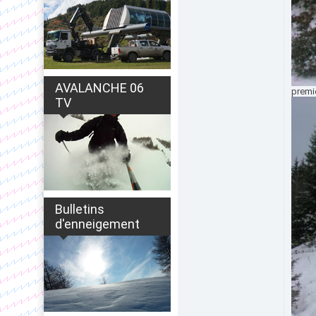
AVALANCHE 06
premi
TV
Bulletins
d'enneigement