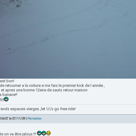
 est bon!
de retourner a la voiture e me fais le premier kick de l année ,
 et apres une bonne 12ene de sauts retour maison
a banane!!
fff
ands espaces vierges ,let \\\'s go free ride!
 16h07 le 07/11/09 |
Permalien
ete on va être jaloux !!!