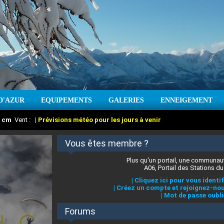
D'AZUR
EQUIPEMENTS
GALERIES
ENNEIGEMENT
:
cm
Vent :
|
Prévisions météo pour les jours à venir
Vous êtes membre ?
Plus qu'un portail, une communaut
A06, Portail des Stations du
|
Cliquez ici pour vous identif
|
Créez un compte et rejoignez-nou
|
Mot de passe oubli
Forums
 stations des Alpes-Maritimes
:
°C
|
Prévisions météo pour les jours à venir
|
Cliquez ici pour en savoir plus