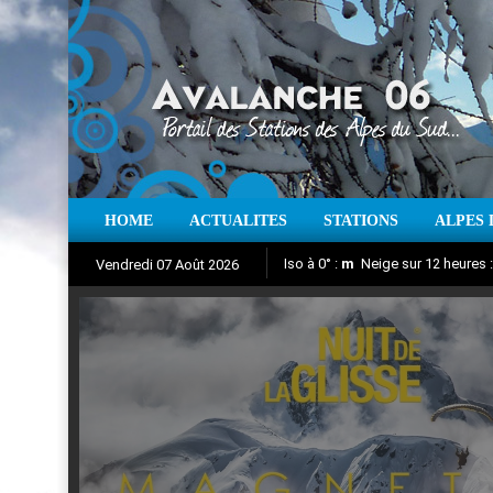
HOME
ACTUALITES
STATIONS
ALPES 
Iso à 0° :
m
Neige sur 12 heures 
Vendredi 07 Août 2026
Nuit de la Glisse 2018
Aujourd'hui : T° Min :
Suivez en direct l'actualité des
°C
T° Max 