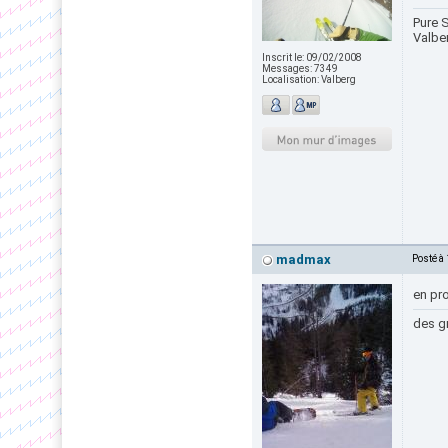
Pure S
Valbe
Inscrit le:
09/02/2008
Messages:
7349
Localisation:
Valberg
madmax
Posté à
en pro
des gr