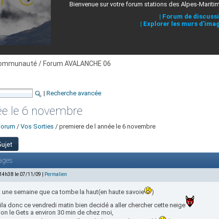
Bienvenue sur votre forum stations des Alpes-Mariti
|
Forum de discuss
|
Explorer les murs d'ima
ommunauté / Forum AVALANCHE 06
|
Recherche avancée
ée le 6 novembre
Forum
/
Vos Sorties
/ premiere de l année le 6 novembre
ages
 14h38 le 07/11/09 |
Permalien
it une semaine que ca tombe la haut(en haute savoie
)
la donc ce vendredi matin bien decidé a aller chercher cette neige
ion le Gets a environ 30 min de chez moi,