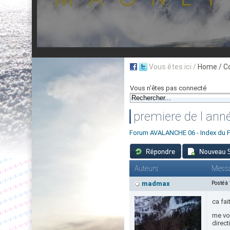
Vous êtes ici /
Home
/ C
Vous n'êtes pas connecté
premiere de l ann
Forum AVALANCHE 06 - Index du 
Auteurs
Mess
madmax
Posté à
ca fa
me voi
direct