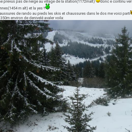
 prevus pas de neige au village de la station(1172malt)
donc e continu ver
nes(1454 m alt) et la yes !!
aussures de rando au pieds les skis et chaussures dans le dos me voici parti
350m environ de denivelé avaler voila: