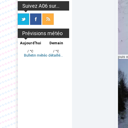
Suivez A06 sur...
Prévisions météo
Aujourd'hui
Demain
/ °C
/ °C
Bulletin météo détaillé...
puis o