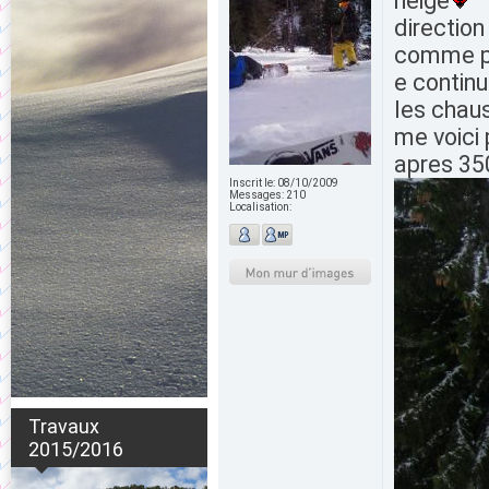
neige
direction
comme pr
e continu
les chau
me voici 
apres 350
Inscrit le:
08/10/2009
Messages:
210
Localisation:
Travaux
2015/2016