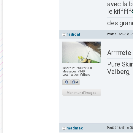
avec la 
le kifffff
des grand
radical
Posté à 16h07 le 0
Arrrrrete 
Pure Skii
Inscrit le:
09/02/2008
Valberg, 
Messages:
7349
Localisation:
Valberg
madmax
Posté à 16h51 le 0