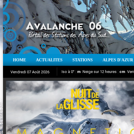
HOME
ACTUALITES
STATIONS
ALPES D'AZUR
Iso à 0° :
m
Neige sur 12 heures :
cm
Vent
Vendredi 07 Août 2026
Nuit de la Glisse 2018
Aujourd'hui : T° Min :
Suivez en direct l'actualité des stations
°C
T° Max :
°C
|
Pr