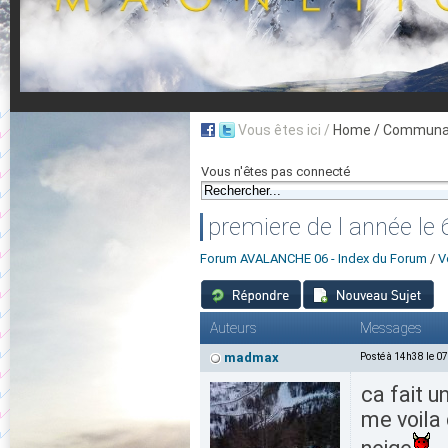
Vous êtes ici /
Home
/ Communau
Vous n'êtes pas connecté
premiere de l année le
Forum AVALANCHE 06 - Index du Forum
/
V
Auteurs
Messages
madmax
Posté à 14h38 le 0
ca fait 
me voila 