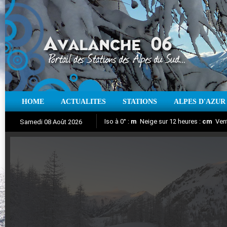
HOME
ACTUALITES
STATIONS
ALPES D'AZUR
Iso à 0° :
m
Neige sur 12 heures :
cm
Vent
Samedi 08 Août 2026
Aujourd'hui : T° Min :
Suivez en direct l'actualité des stations
°C
T° Max :
°C
|
Pr