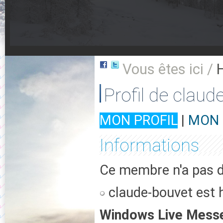
Vous êtes ici /
Profil de claud
MON PROFIL
|
MON 
Informations
Ce membre n'a pas d'
claude-bouvet est h
Windows Live Mess