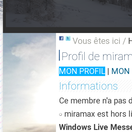
Vous êtes ici /
Profil de mira
MON PROFIL
|
MON 
Informations
Ce membre n'a pas d'
miramax est hors l
Windows Live Mess