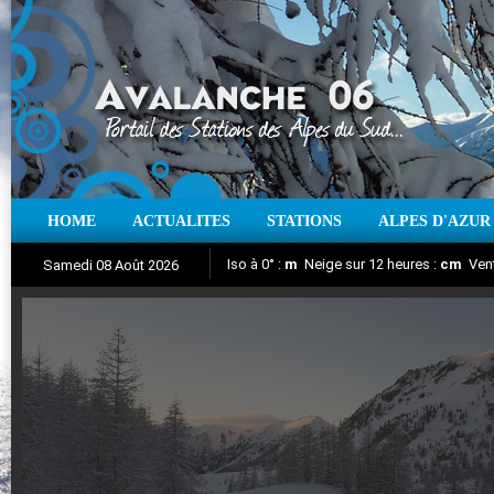
HOME
ACTUALITES
STATIONS
ALPES D'AZUR
Iso à 0° :
m
Neige sur 12 heures :
cm
Vent
Samedi 08 Août 2026
Aujourd'hui : T° Min :
Suivez en direct l'actualité des stations
°C
T° Max :
°C
|
Pr