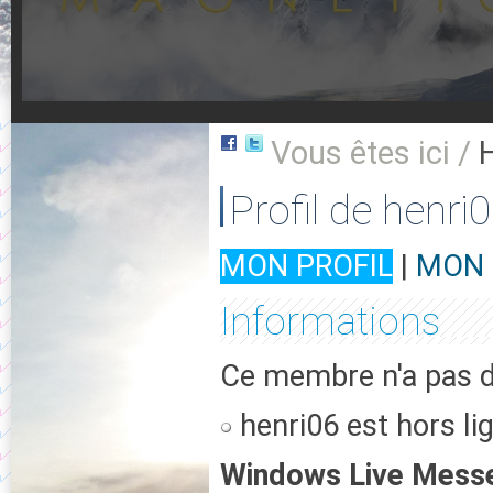
Vous êtes ici /
Profil de henri
MON PROFIL
|
MON 
Informations
Ce membre n'a pas d'
henri06 est hors li
Windows Live Mess