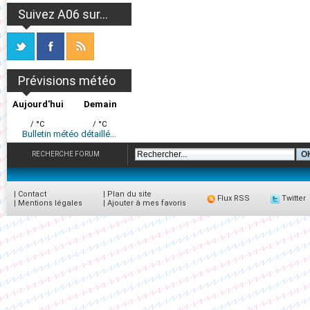
Suivez A06 sur...
Prévisions météo
Aujourd'hui
Demain
/ °C
/ °C
Bulletin météo détaillé...
RECHERCHE FORUM
|
Contact
|
Plan du site
Flux RSS
Twitter
|
Mentions légales
|
Ajouter à mes favoris