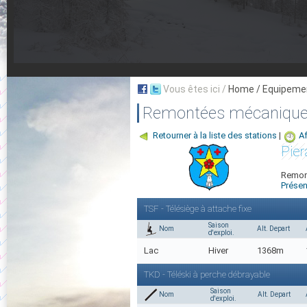
Vous êtes ici /
Home
/ Equipeme
Remontées mécaniques
Retourner à la liste des stations
|
Af
Pier
Remont
Présen
TSF - Télésiège à attache fixe
Saison
Nom
Alt. Depart
d'exploi.
Lac
Hiver
1368m
TKD - Téléski à perche débrayable
Saison
Nom
Alt. Depart
d'exploi.