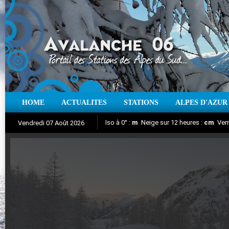
HOME
ACTUALITES
STATIONS
ALPES D'AZUR
Iso à 0° :
m
Neige sur 12 heures :
cm
Vent
Vendredi 07 Août 2026
Aujourd'hui : T° Min :
Suivez en direct l'actualité des stations
°C
T° Max :
°C
|
Pr