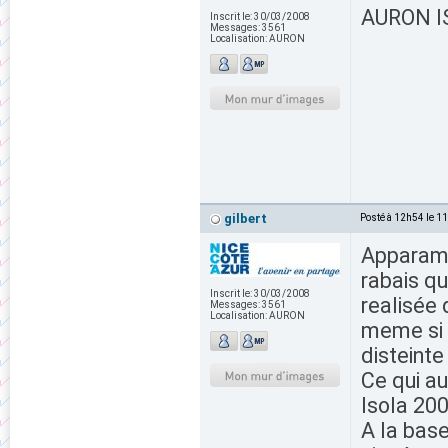
AURON IS
Inscrit le:
30/03/2008
Messages:
3561
Localisation:
AURON
gilbert
Posté à 12h54 le 1
Apparame
rabais q
Inscrit le:
30/03/2008
realisée
Messages:
3561
Localisation:
AURON
meme si 
disteinte
Ce qui au
Isola 200
A la base