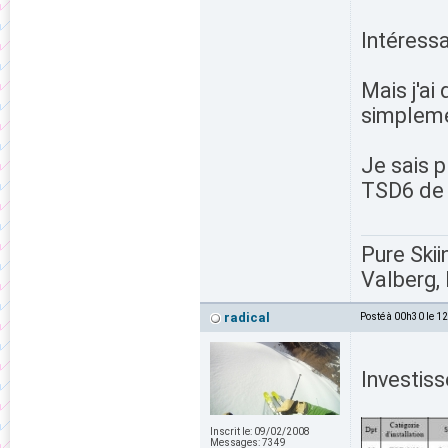
Intéressa
Mais j'ai
simpleme
Je sais p
TSD6 de 
Pure Skii
Valberg, 
radical
Posté à 00h30 le 1
Investis
Inscrit le:
09/02/2008
Messages:
7349