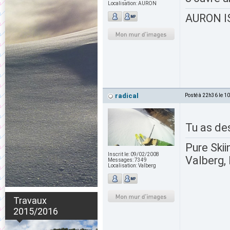
Localisation:
AURON
AURON IS
radical
Posté à 22h36 le 1
Tu as de
Pure Skii
Inscrit le:
09/02/2008
Valberg, 
Messages:
7349
Localisation:
Valberg
Travaux
2015/2016