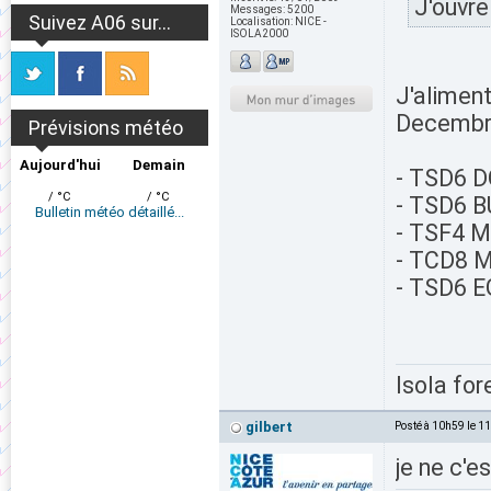
J'ouvre
Messages:
5200
Suivez A06 sur...
Localisation:
NICE -
ISOLA2000
J'alimen
Decembr
Prévisions météo
Aujourd'hui
Demain
- TSD6 
/ °C
/ °C
- TSD6 B
Bulletin météo détaillé...
- TSF4 
- TCD8 
- TSD6 E
Isola for
gilbert
Posté à 10h59 le 1
je ne c'es