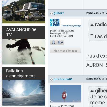
gilbert
Posté à 22h39 le 1
radic
AVALANCHE 06
Inscrit le:
30/03/2008
TV
Messages:
3561
Tu as 
Localisation:
AURON
Pas d'ex
AURON IS
Bulletins
d'enneigement
pitchoune06
Posté à 06h20 le 1
gilbe
Je ne s
meme RM
Inscrit le:
13/01/2009