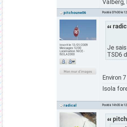
Valberg, 
pitchoune06
Posté à 07h00 le 1
radic
Inscrit le:
13/01/2009
Je sais
Messages:
5200
Localisation:
NICE -
TSD6 de
ISOLA2000
Environ 
Isola for
radical
Posté à 14h05 le 1
pitch