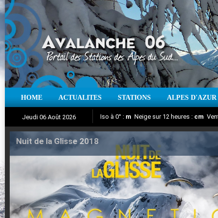
HOME
ACTUALITES
STATIONS
ALPES D'AZUR
Iso à 0° :
m
Neige sur 12 heures :
cm
Vent
Jeudi 06 Août 2026
Nuit de la Glisse 2018
Aujourd'hui : T° Min :
Suivez en direct l'actualité des stations
°C
T° Max :
°C
|
Pr