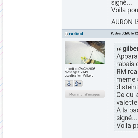
signé...
Voila pour
AURON IS
radical
Posté à 00h03 le 1
gilbe
Appara
rabais 
Inscrit le:
09/02/2008
RM rea
Messages:
7349
Localisation:
Valberg
meme si
distein
Ce qui 
valette
A la ba
signé...
Voila po