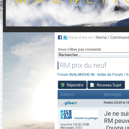
Vous êtes ici /
Home
/ Communau
Vous n'êtes pas connecté
RM prix du neuf
Forum AVALANCHE 06 - Index du Forum
/
S
Auteurs
Messages
gilbert
Posté à 22h29 le 1
Je ne su
RM peuven
Inscrit le:
30/03/2008
J'ouvre u
Messages:
3561