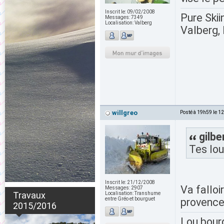
Inscrit le:
09/02/2008
Pure Skii
Messages:
7349
Localisation:
Valberg
Valberg, 
willgreo
Posté à 19h59 le 1
gilbe
Tes lou
Inscrit le:
21/12/2008
Va falloi
Messages:
2907
Travaux
Localisation:
Transhume
entre Gréo et bourguet
provence
2015/2016
Lou bour