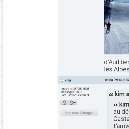
d'Audiber
les Alpes
kim
Posté à 09h45 le 2
Inscrit le:
28/08/2008
Messages:
2896
kim a
Localisation:
le cannet
kim
au dé
Caste
t'arr