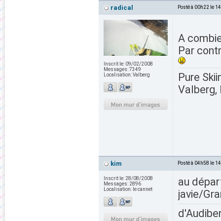
radical
Posté à 00h22 le 1
A combie
Par contr
Inscrit le:
09/02/2008
Messages:
7349
Pure Skii
Localisation:
Valberg
Valberg, 
kim
Posté à 04h58 le 1
Inscrit le:
28/08/2008
au dépar
Messages:
2896
Localisation:
le cannet
javie/Gra
d'Audiber