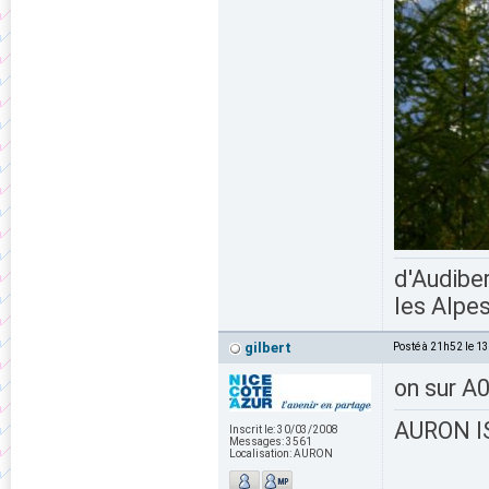
d'Audiber
les Alpes
gilbert
Posté à 21h52 le 1
on sur A0
AURON IS
Inscrit le:
30/03/2008
Messages:
3561
Localisation:
AURON