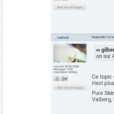
radical
Posté à 00h11 le 1
gilbe
on sur 
Inscrit le:
09/02/2008
Messages:
7349
Localisation:
Valberg
Ce topic 
n'est plu
Pure Skii
Valberg, 