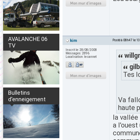
AVALANCHE 06
kim
Posté à 08h47 le 1
TV
Inscrit le:
28/08/2008
Messages:
2896
willg
Localisation:
le cannet
gilb
Tes lo
Bulletins
d'enneigement
Va fall
haute p
la vallé
a l'ouest
commune 