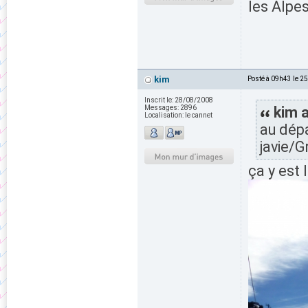
les Alpes
kim
Posté à 09h43 le 2
Inscrit le:
28/08/2008
Messages:
2896
kim a
Localisation:
le cannet
au dép
javie/G
ça y est 