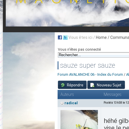
Vous êtes ici /
Home
/ Communau
Vous n'êtes pas connecté
sauze super sauze
Forum AVALANCHE 06 - Index du Forum
/
A
Auteurs
Messages
radical
Posté à 13h58 le 1
héhé gilb
vise le p