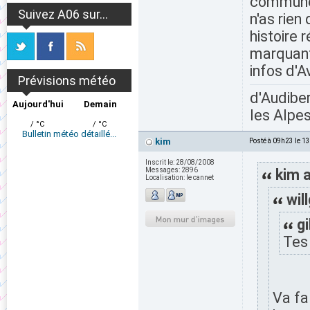
commune 
Suivez A06 sur...
n'as rien
histoire 
marquant
infos d'
Prévisions météo
d'Audiber
Aujourd'hui
Demain
les Alpes
/ °C
/ °C
Bulletin météo détaillé...
kim
Posté à 09h23 le 1
Inscrit le:
28/08/2008
Messages:
2896
kim a
Localisation:
le cannet
wil
gi
Tes 
Va fa