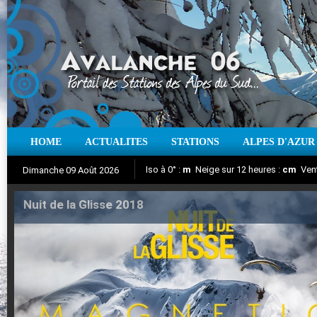
HOME
ACTUALITES
STATIONS
ALPES D'AZUR
Iso à 0° :
m
Neige sur 12 heures :
cm
Vent
Dimanche 09 Août 2026
Nuit de la Glisse 2018
Aujourd'hui : T° Min :
Suivez en direct l'actualité des stations
°C
T° Max :
°C
|
Pr