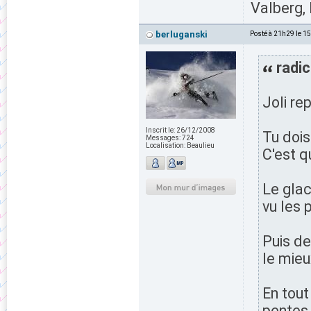
Valberg, 
berluganski
Posté à 21h29 le 1
radic
Joli re
Inscrit le:
26/12/2008
Tu dois
Messages:
724
Localisation:
Beaulieu
C'est q
Le glac
vu les p
Puis de
le mieu
En tout
pentes