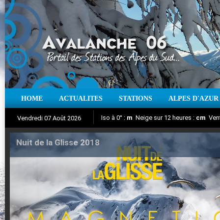
HOME
ACTUALITES
STATIONS
ALPES D'AZUR
Iso à 0° :
m
Neige sur 12 heures :
cm
Vent
Vendredi 07 Août 2026
Nuit de la Glisse 2018
Aujourd'hui : T° Min :
Suivez en direct l'actualité des stations
°C
T° Max :
°C
|
Pr