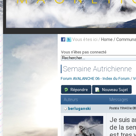
Vous êtes ici /
Home
/ Communau
Vous n'êtes pas connecté
Semaine Autrichienne
Forum AVALANCHE 06 - Index du Forum
/
V
Auteurs
Messages
berluganski
Posté à 19h40 le 0
Je suis a
de la sem
est tres 