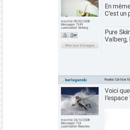
En même t
C'est un 
Inscrit le:
09/02/2008
Messages:
7349
Localisation:
Valberg
Pure Skii
Valberg, 
berluganski
Posté à 12h16 le 1
Voici que
l'espace
Inscrit le:
26/12/2008
Messages:
724
Localisation:
Beaulieu