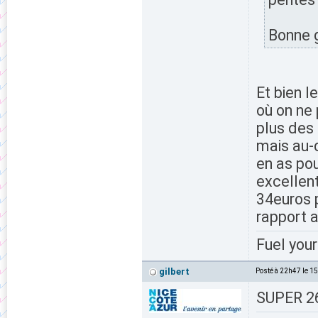
Bonne g
Et bien l
où on ne
plus des 
mais au-d
en as pou
excellent
34euros p
rapport 
Fuel your
gilbert
Posté à 22h47 le 1
SUPER 