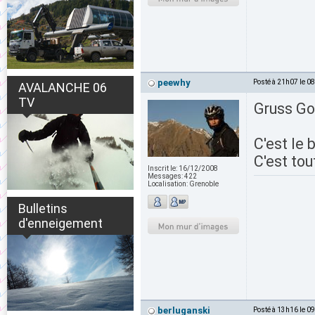
peewhy
Posté à 21h07 le 0
AVALANCHE 06
TV
Gruss Go
C'est le 
C'est to
Inscrit le:
16/12/2008
Messages:
422
Localisation:
Grenoble
Bulletins
d'enneigement
berluganski
Posté à 13h16 le 0