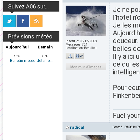
Suivez A06 sur...
Je ne pou
l'hotel n'
Je les m
Aujourd'
Prévisions météo
douceur. 
Inscrit le:
26/12/2008
Messages:
724
Aujourd'hui
Demain
belles d
Localisation:
Beaulieu
Il y a ic
/ °C
/ °C
Bulletin météo détaillé...
ce qui es
intellige
Pour ceu
Finkenber
Fuel your
radical
Posté à 19h05 le 0