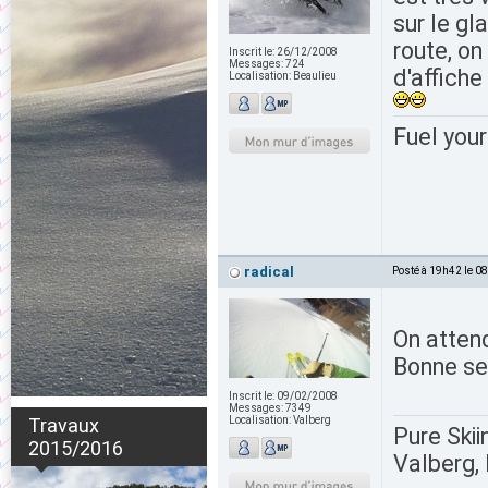
sur le gl
route, on
Inscrit le:
26/12/2008
Messages:
724
d'affiche
Localisation:
Beaulieu
Fuel your
radical
Posté à 19h42 le 0
On atten
Bonne s
Inscrit le:
09/02/2008
Messages:
7349
Travaux
Localisation:
Valberg
Pure Skii
2015/2016
Valberg, 