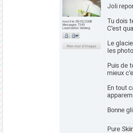
Joli repo
Tu dois t
Inscrit le:
09/02/2008
Messages:
7349
C'est qu
Localisation:
Valberg
Le glacie
les photos
Puis de t
mieux c'e
En tout 
apparem
Bonne gl
Pure Skii