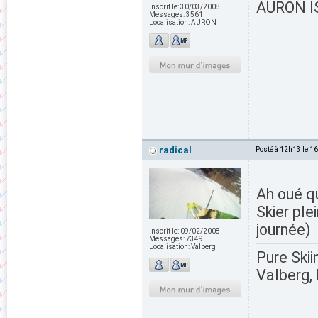
AURON IS
Inscrit le:
30/03/2008
Messages:
3561
Localisation:
AURON
radical
Posté à 12h13 le 1
Ah oué q
Skier ple
journée)
Inscrit le:
09/02/2008
Messages:
7349
Localisation:
Valberg
Pure Skii
Valberg, 