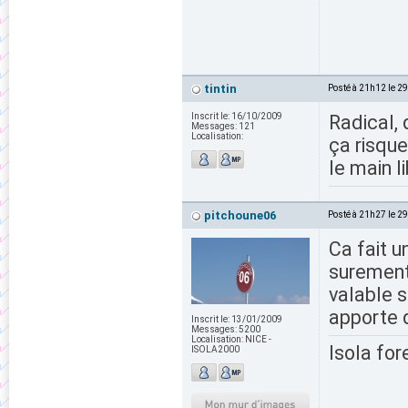
tintin
Posté à 21h12 le 2
Inscrit le:
16/10/2009
Radical, 
Messages:
121
Localisation:
ça risqu
le main l
pitchoune06
Posté à 21h27 le 2
Ca fait u
surement 
valable s
apporte q
Inscrit le:
13/01/2009
Messages:
5200
Localisation:
NICE -
Isola for
ISOLA2000