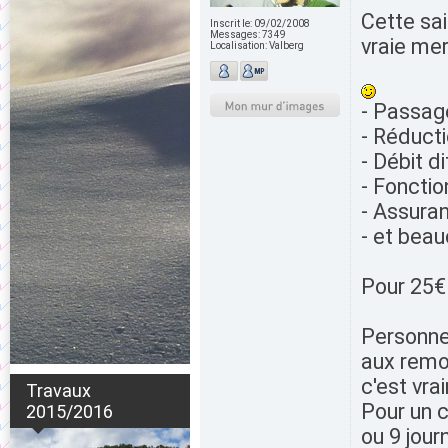
Cette sai
Inscrit le:
09/02/2008
Messages:
7349
vraie mer
Localisation:
Valberg
- Passag
- Réduct
- Débit d
- Fonctio
- Assuran
- et beau
Pour 25€ 
Personne
aux remo
c'est vra
Travaux
Pour un c
2015/2016
ou 9 jou