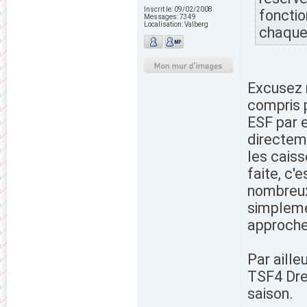
Inscrit le:
09/02/2008
fonctio
Messages:
7349
Localisation:
Valberg
chaqu
Excusez 
compris p
ESF par e
directem
les caiss
faite, c'
nombreux 
simplemen
approche
Par aille
TSF4 Dre
saison.