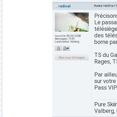
radical
Posté à 16h59 le 1
Précisons
Le passa
télésièg
des télés
Inscrit le:
09/02/2008
Messages:
7349
borne pa
Localisation:
Valberg
TS du Gar
Rages, TS
Par ailleu
sur votre
Pass VIP
Pure Skii
Valberg, 