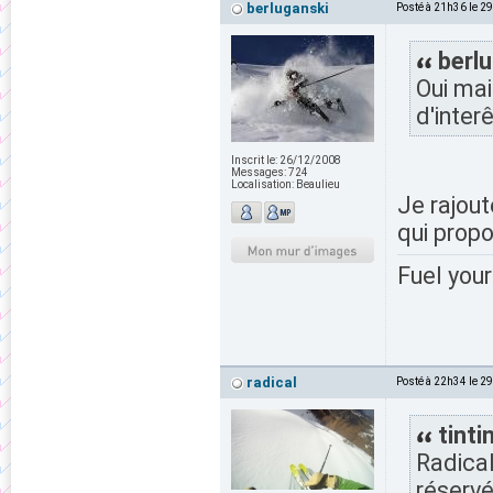
berluganski
Posté à 21h36 le 2
berlu
Oui mai
d'interê
Inscrit le:
26/12/2008
Messages:
724
Localisation:
Beaulieu
Je rajou
qui prop
Fuel your
radical
Posté à 22h34 le 2
tintin
Radical
réservé