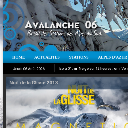
HOME
ACTUALITES
STATIONS
ALPES D'AZUR
Iso à 0° :
m
Neige sur 12 heures :
cm
Vent
Jeudi 06 Août 2026
Nuit de la Glisse 2018
Aujourd'hui : T° Min :
Suivez en direct l'actualité des stations
°C
T° Max :
°C
|
Pr