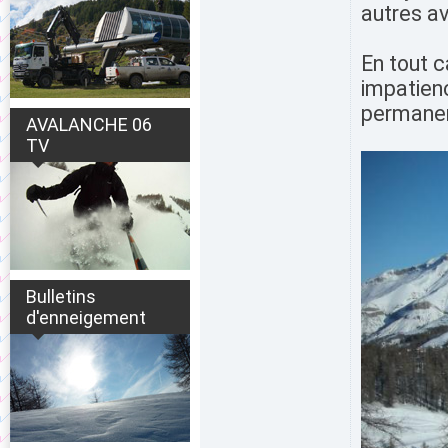
autres a
En tout c
impatien
permanent
AVALANCHE 06
TV
Bulletins
d'enneigement