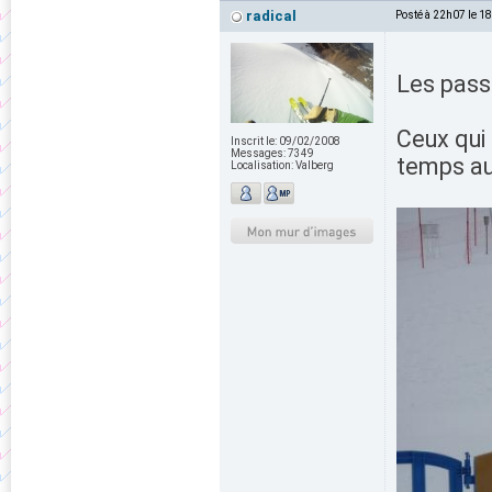
radical
Posté à 22h07 le 1
Les passa
Ceux qui
Inscrit le:
09/02/2008
Messages:
7349
temps a
Localisation:
Valberg