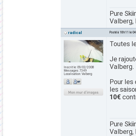
Pure Skii
Valberg, 
radical
Posté à 18h11 le 0
Toutes l
Je rajou
Valberg.
Inscrit le:
09/02/2008
Messages:
7349
Localisation:
Valberg
Pour les 
les saiso
10€
cont
Pure Skii
Valberg, 