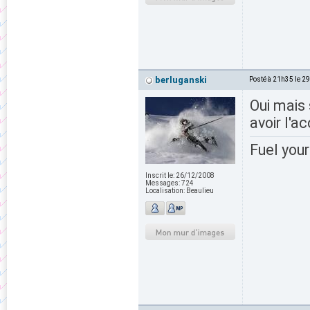
berluganski
Posté à 21h35 le 2
Oui mais 
avoir l'a
Fuel your
Inscrit le:
26/12/2008
Messages:
724
Localisation:
Beaulieu