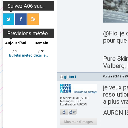
Suivez A06 sur...
@Flo, je 
Prévisions météo
pour que 
Aujourd'hui
Demain
/ °C
/ °C
Bulletin météo détaillé...
Pure Skii
Valberg, 
gilbert
Posté à 20h12 le 2
je veux 
resolutio
Inscrit le:
30/03/2008
a plus vr
Messages:
3561
Localisation:
AURON
AURON IS