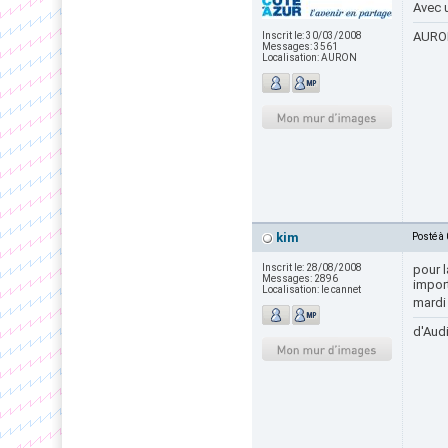
Avec 
AURON
Inscrit le:
30/03/2008
Messages:
3561
Localisation:
AURON
kim
Posté à
Inscrit le:
28/08/2008
pour 
Messages:
2896
import
Localisation:
le cannet
mardi 
d'Audi