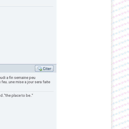
udi a fin semaine peu
feu..une mise a jour sera faite
.."the place to be.."