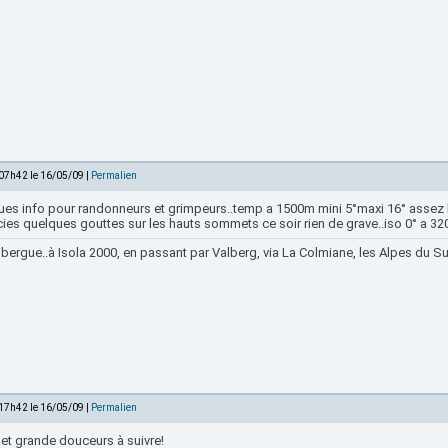
 07h42 le 16/05/09 |
Permalien
ues info pour randonneurs et grimpeurs..temp a 1500m mini 5°maxi 16° assez
rcies quelques gouttes sur les hauts sommets ce soir rien de grave..iso 0° a 
bergue..à Isola 2000, en passant par Valberg, via La Colmiane, les Alpes du Sud
 17h42 le 16/05/09 |
Permalien
 et grande douceurs à suivre!