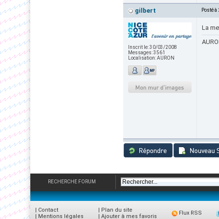
gilbert
Posté à
La met
AURON
Inscrit le:
30/03/2008
Messages:
3561
Localisation:
AURON
RECHERCHE FORUM
|
Contact
|
Plan du site
Flux RSS
|
Mentions légales
|
Ajouter à mes favoris