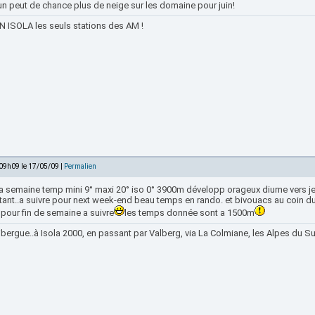
un peut de chance plus de neige sur les domaine pour juin!
 ISOLA les seuls stations des AM !
 09h09 le 17/05/09 |
Permalien
la semaine temp mini 9° maxi 20° iso 0° 3900m développ orageux diurne vers je
ant..a suivre pour next week-end beau temps en rando. et bivouacs au coin du 
pour fin de semaine a suivre
les temps donnée sont a 1500m
bergue..à Isola 2000, en passant par Valberg, via La Colmiane, les Alpes du Sud