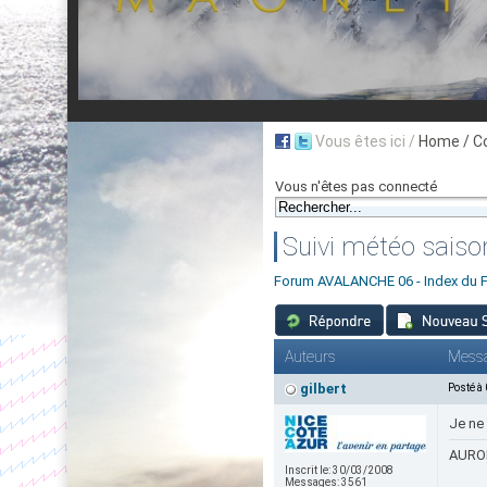
Vous êtes ici /
Home
/ C
Vous n'êtes pas connecté
Suivi météo saiso
Forum AVALANCHE 06 - Index du 
Auteurs
Mess
gilbert
Posté à
Je ne 
AURON
Inscrit le:
30/03/2008
Messages:
3561