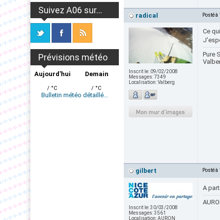
Suivez A06 sur...
radical
Posté à
Ce qui
J'esp
Pure S
Prévisions météo
Valbe
Inscrit le:
09/02/2008
Aujourd'hui
Demain
Messages:
7349
Localisation:
Valberg
/ °C
/ °C
Bulletin météo détaillé...
gilbert
Posté à
A part
AURON
Inscrit le:
30/03/2008
Messages:
3561
Localisation:
AURON