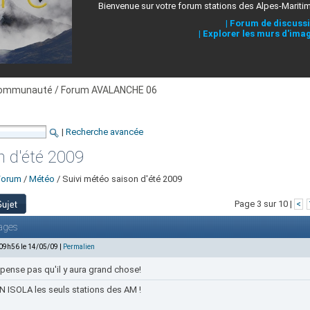
Bienvenue sur votre forum stations des Alpes-Mariti
|
Forum de discuss
|
Explorer les murs d'ima
ommunauté / Forum AVALANCHE 06
|
Recherche avancée
n d'été 2009
Forum
/
Météo
/ Suivi météo saison d'été 2009
Page 3 sur 10 |
<
ages
 09h56 le 14/05/09 |
Permalien
pense pas qu'il y aura grand chose!
 ISOLA les seuls stations des AM !