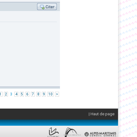
1
2
3
4
5
6
7
8
9
10
>
| Haut de page