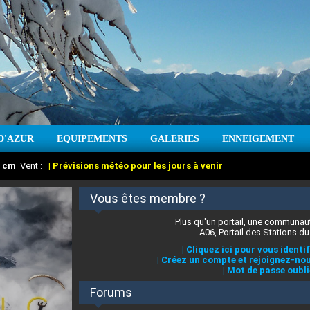
D'AZUR
EQUIPEMENTS
GALERIES
ENNEIGEMENT
:
cm
Vent :
|
Prévisions météo pour les jours à venir
Vous êtes membre ?
Plus qu'un portail, une communaut
A06, Portail des Stations du
|
Cliquez ici pour vous identif
|
Créez un compte et rejoignez-nou
|
Mot de passe oubli
Forums
 stations des Alpes-Maritimes
:
°C
|
Prévisions météo pour les jours à venir
|
Cliquez ici pour en savoir plus