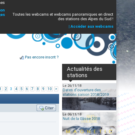
mes
ion
Toutes les webcams et webcams panoramiques en direct
ges
des stations des Alpes du Sud !
|
Accèder aux webcams
Pas encore inscrit ?
Actualités des
stations
Le 26/11/18
1
2
3
4
5
6
7
8
9
10
>
Dates d'ouverture des
stations saison 2018/2019
Le 06/11/18
Nuit de la Glisse 2018