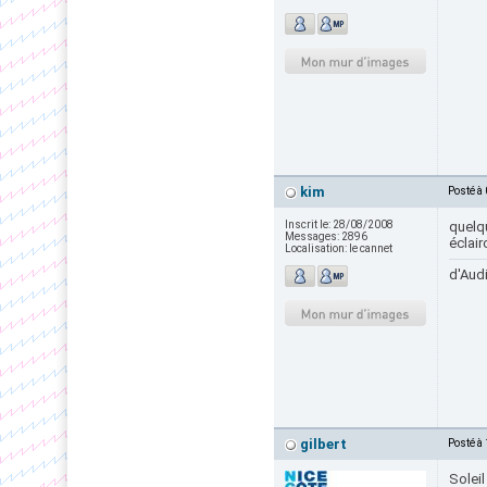
kim
Posté à
Inscrit le:
28/08/2008
quelq
Messages:
2896
éclai
Localisation:
le cannet
d'Audi
gilbert
Posté à
Soleil