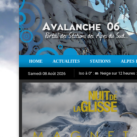
HOME
ACTUALITES
STATIONS
ALPES 
Iso à 0° :
m
Neige sur 12 heures 
Samedi 08 Août 2026
Nuit de la Glisse 2018
Aujourd'hui : T° Min :
Suivez en direct l'actualité des
°C
T° Max 