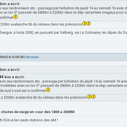
kim a écrit:
s aux randonneurs etc ..passage per turbation du jeudi 14 au samedi 16 avec 
c un iso 0° passant de 2800m à 2200m dans la dep carractere orageux pour s
onfirmer
 2200m avalanche 06 du sérieux dans les prévisions
bergue..à Isola 2000, en passant par Valberg, via La Colmiane, les Alpes du Sud
 09h55 le 15/05/09 |
Permalien
kim a écrit:
kim a écrit:
avis aux randonneurs etc ..passage per turbation du jeudi 14 au samedi 16 ave
modérées avec un iso 0° passant de 2800m à 2200m dans la dep carractere o
de sud a sud est a confirmer
 a 2200m avalanche 06 du sérieux dans les prévisions
 chutes de neige en cour des 1800 a 2000M
 ISOLA les seuls stations des AM !