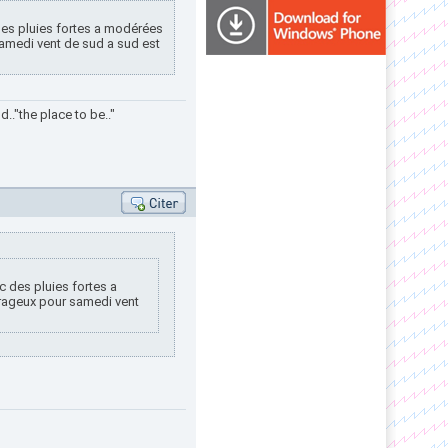
des pluies fortes a modérées
amedi vent de sud a sud est
.."the place to be.."
c des pluies fortes a
rageux pour samedi vent