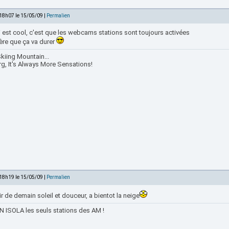
 18h07 le 15/05/09 |
Permalien
 est cool, c'est que les webcams stations sont toujours activées
ère que ça va durer
kiing Mountain...
rg, It's Always More Sensations!
 18h19 le 15/05/09 |
Permalien
ir de demain soleil et douceur, a bientot la neige
 ISOLA les seuls stations des AM !