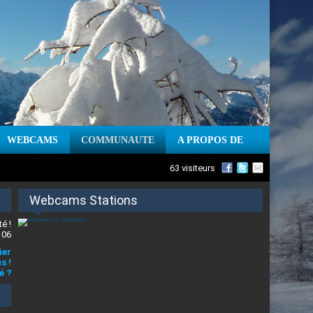
WEBCAMS
COMMUNAUTE
A PROPOS DE
63 visiteurs
Webcams Stations
é !
 06
ier
s !
é ?