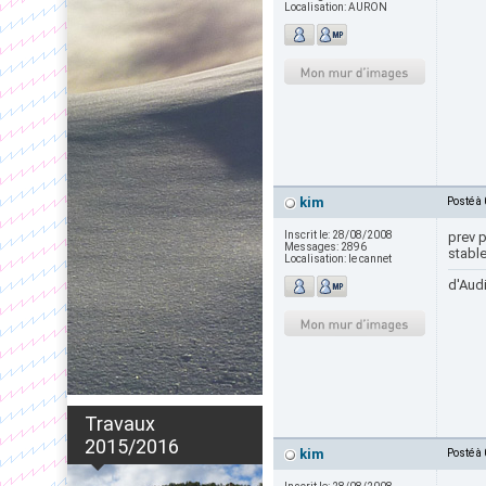
Localisation:
AURON
kim
Posté à
Inscrit le:
28/08/2008
prev 
Messages:
2896
stable
Localisation:
le cannet
d'Audi
Travaux
2015/2016
kim
Posté à