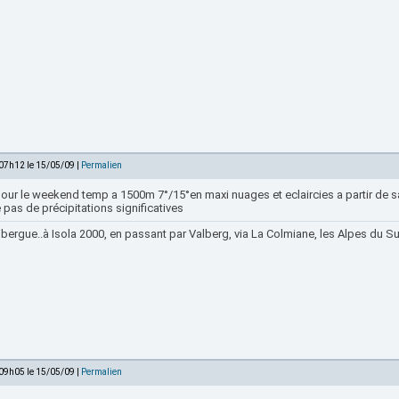
 07h12 le 15/05/09 |
Permalien
pour le weekend temp a 1500m 7°/15°en maxi nuages et eclaircies a partir de 
 pas de précipitations significatives
bergue..à Isola 2000, en passant par Valberg, via La Colmiane, les Alpes du Sud
 09h05 le 15/05/09 |
Permalien