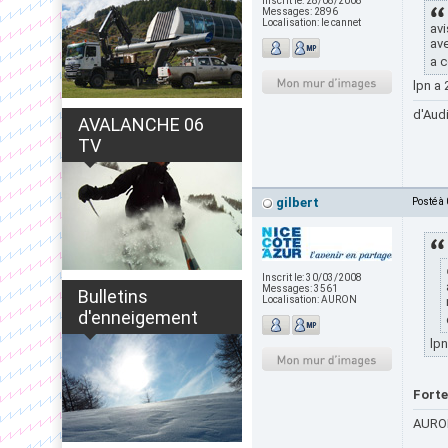
Inscrit le:
28/08/2008
Messages:
2896
Localisation:
le cannet
avi
ave
a c
lpn a
d'Audi
AVALANCHE 06
TV
gilbert
Posté à
Inscrit le:
30/03/2008
Messages:
3561
Bulletins
Localisation:
AURON
d'enneigement
lpn
Forte
AURON