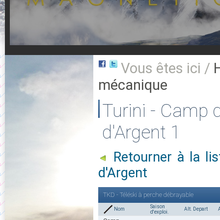
Vous êtes ici /
mécanique
Turini - Camp 
d'Argent 1
Retourner à la l
d'Argent
TKD - Téléski à perche débrayable
Saison
Nom
Alt. Depart
d'exploi.