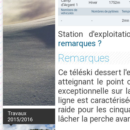
Camp
Hiver
1752m
d'Argent 1
Nombres de
Nombres de pylônes
Temps
vehicules
-
-
2mn
Station d'exploitat
remarques ?
Remarques
Ce téléski dessert l
atteignant le point 
exceptionnelle sur l
ligne est caractéris
raide pour les cinqu
Travaux
lâcher la perche avan
2015/2016