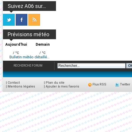
Suivez A06 sur...
Prévisions météo
Aujourd'hui
Demain
/ °C
/ °C
Bulletin météo détaillé...
RECHERCHE FORUM
|
Contact
|
Plan du site
Flux RSS
Twitter
|
Mentions légales
|
Ajouter à mes favoris