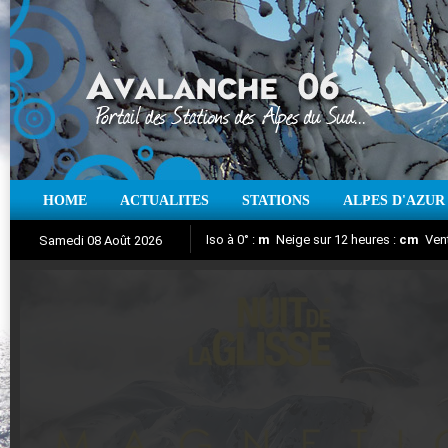
HOME
ACTUALITES
STATIONS
ALPES D'AZUR
Iso à 0° :
m
Neige sur 12 heures :
cm
Vent
Samedi 08 Août 2026
Nuit de la Glisse 2018
Aujourd'hui : T° Min :
Suivez en direct l'actualité des stations
°C
T° Max :
°C
|
Pr