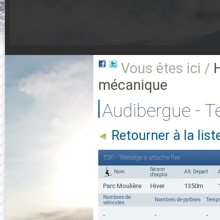
Vous êtes ici /
mécanique
Audibergue - Té
Retourner à la li
TSF - Télésiège à attache fixe
Saison
Nom
Alt. Depart
d'exploi.
Parc Moulière
Hiver
1350m
Nombres de
Nombres de pylônes
Temps
vehicules
-
-
-