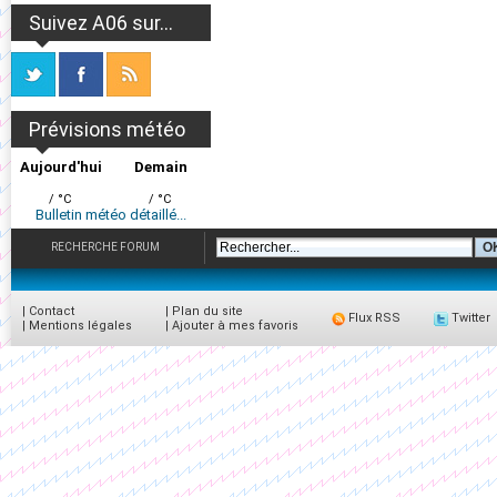
Suivez A06 sur...
Prévisions météo
Aujourd'hui
Demain
/ °C
/ °C
Bulletin météo détaillé...
RECHERCHE FORUM
|
Contact
|
Plan du site
Flux RSS
Twitter
|
Mentions légales
|
Ajouter à mes favoris