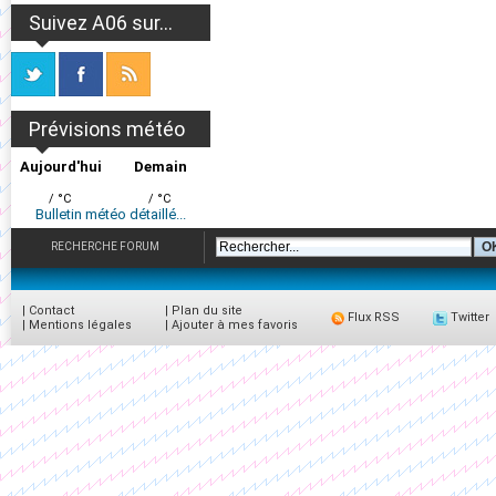
Suivez A06 sur...
Prévisions météo
Aujourd'hui
Demain
/ °C
/ °C
Bulletin météo détaillé...
RECHERCHE FORUM
|
Contact
|
Plan du site
Flux RSS
Twitter
|
Mentions légales
|
Ajouter à mes favoris