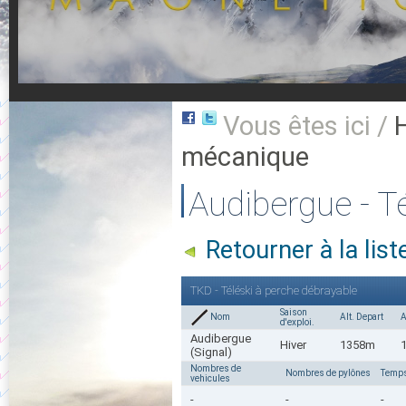
Vous êtes ici /
mécanique
Audibergue - T
Retourner à la li
TKD - Téléski à perche débrayable
Saison
Nom
Alt. Depart
A
d'exploi.
Audibergue
Hiver
1358m
(Signal)
Nombres de
Nombres de pylônes
Temps
vehicules
-
-
-