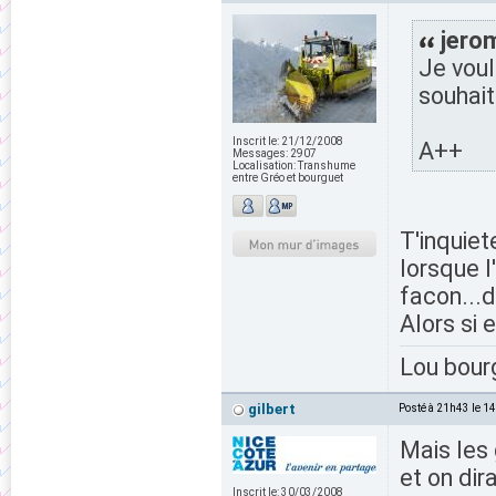
jerom
Je voul
souhait
Inscrit le:
21/12/2008
A++
Messages:
2907
Localisation:
Transhume
entre Gréo et bourguet
T'inquiet
lorsque l
facon...d
Alors si e
Lou bour
gilbert
Posté à 21h43 le 1
Mais les
et on dir
Inscrit le:
30/03/2008