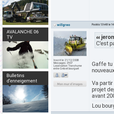
willgreo
Posté à 13h48 le 1
AVALANCHE 06
jerom
TV
C'est p
Inscrit le:
21/12/2008
Gaffe tu 
Messages:
2907
Localisation:
Transhume
entre Gréo et bourguet
nouveaux
Bulletins
d'enneigement
Va partir
projet de
avant 200
Lou bour