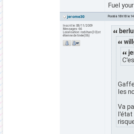
Fuel your
jerome30
Posté à 18h18 le 1
Inscrit le:
08/11/2009
Messages:
66
berlu
Localisation:
rodilhan(30)st
étienne de tinée(06)
wil
j
C'es
Gaffe 
les n
Va pa
l'état
risque