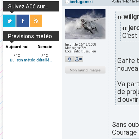
berluganski
Posté à 14h51 le 1
Suivez A06 sur...
willg
jer
C'est
Prévisions météo
Inscrit le:
26/12/2008
Aujourd'hui
Demain
Messages:
724
Localisation:
Beaulieu
/ °C
/ °C
Gaffe t
Bulletin météo détaillé...
nouvea
Va part
de proj
d'ouvri
Sans oubl
Courage G