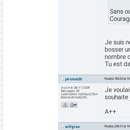
Sans ou
Courage
Je suis n
bosser un
nombre d
Tu est da
jerome30
Posté à 18h26 le 1
Inscrit le:
08/11/2009
Je voulai
Messages:
66
Localisation:
rodilhan(30)st
souhaite 
étienne de tinée(06)
A++
willgreo
Posté à 20h15 le 1