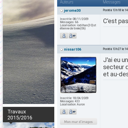
Auteurs
Messages
jerome30
Posté à 13h18 le 1
Inscrit le:
08/11/2009
C'est pa
Messages:
66
Localisation:
rodilhan(30)st
étienne de tinée(06)
nissart06
Posté à 13h27 le 1
J'ai eu u
secteur d
et au-de
Inscrit le:
18/04/2009
Messages:
433
Localisation:
Auron
Travaux
2015/2016