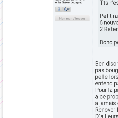
Tts n'es
entre Gréo et bourguet
Petit r
6 nouv
2 Reten
Donc po
Ben dison
pas bouge
pelle lo
entend pa
Pour la p
a ce prop
a jamais
Renover l
D''ailleu