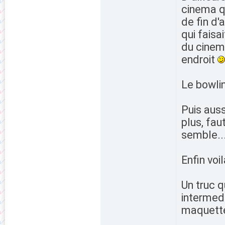
cinema qu
de fin d'
qui faisa
du cinem
endroit
Le bowlin
Puis auss
plus, fau
semble..
Enfin voil
Un truc q
intermedi
maquette