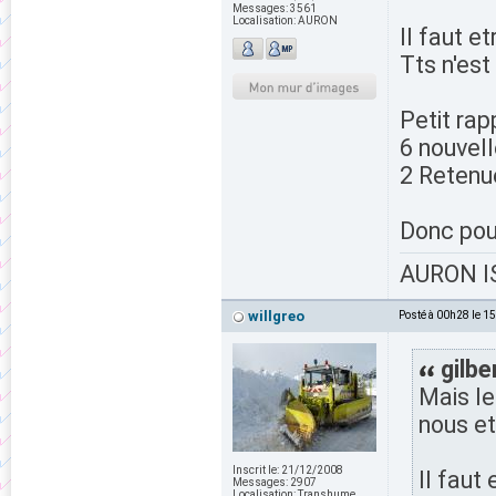
Messages:
3561
Localisation:
AURON
Il faut et
Tts n'est 
Petit rap
6 nouvel
2 Retenue
Donc pour
AURON IS
willgreo
Posté à 00h28 le 1
gilbe
Mais le
nous et
Inscrit le:
21/12/2008
Il faut 
Messages:
2907
Localisation:
Transhume