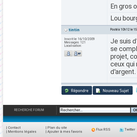
En gros o
Lou bour
tintin
Posté à 10h12 le 1
Inscrit le:
16/10/2009
Je suis d
Messages:
121
Localisation:
se compli
projet, c
ceux qui 
d'argent.
RECHERCHE FORUM
|
Contact
|
Plan du site
Flux RSS
Twitter
|
Mentions légales
|
Ajouter à mes favoris