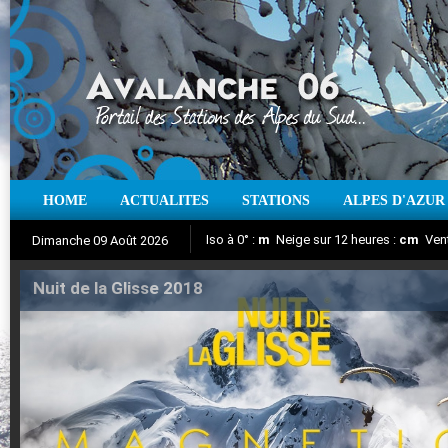
HOME
ACTUALITES
STATIONS
ALPES D'AZUR
Iso à 0° :
m
Neige sur 12 heures :
cm
Vent
Dimanche 09 Août 2026
Nuit de la Glisse 2018
Aujourd'hui : T° Min :
Suivez en direct l'actualité des stations
°C
T° Max :
°C
|
Pr