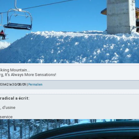
kiing Mountain...
rg, It's Always More Sensations!
 13h42 le 30/08/09 |
Permalien
radical a écrit:
, d'usine
service