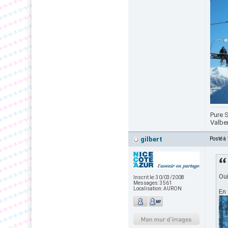
Pure S
Valbe
gilbert
Posté à
Oui
Inscrit le:
30/03/2008
Messages:
3561
Localisation:
AURON
En 