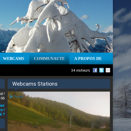
WEBCAMS
COMMUNAUTE
A PROPOS DE
34 visiteurs
Webcams Stations
é !
 06
ier
s !
é ?