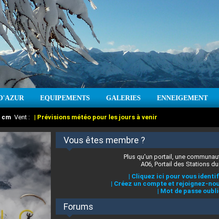
D'AZUR
EQUIPEMENTS
GALERIES
ENNEIGEMENT
:
cm
Vent :
|
Prévisions météo pour les jours à venir
Vous êtes membre ?
Plus qu'un portail, une communaut
A06, Portail des Stations du
|
Cliquez ici pour vous identif
|
Créez un compte et rejoignez-nou
|
Mot de passe oubli
Forums
 stations des Alpes-Maritimes
:
°C
|
Prévisions météo pour les jours à venir
|
Cliquez ici pour en savoir plus