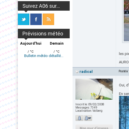
Suivez A06 sur...
Prévisions météo
Aujourd'hui
Demain
/ °C
/ °C
les pi
Bulletin météo détaillé...
AURON
radical
Posté à
Oui, d
En ser
Inscrit le:
09/02/2008
Messages:
7349
Localisation:
Valberg