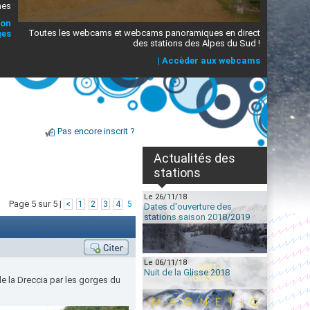
mes
ion
Toutes les webcams et webcams panoramiques en direct
ges
des stations des Alpes du Sud !
|
Accèder aux webcams
Pas encore inscrit ?
Actualités des
stations
Le 26/11/18
Page 5 sur 5 |
<
1
2
3
4
5
Dates d'ouverture des
stations saison 2018/2019
Le 06/11/18
Nuit de la Glisse 2018
e la Dreccia par les gorges du