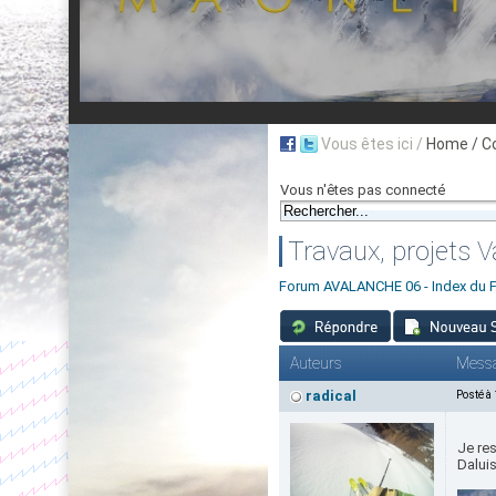
Vous êtes ici /
Home
/ C
Vous n'êtes pas connecté
Travaux, projets 
Forum AVALANCHE 06 - Index du 
Auteurs
Mess
radical
Posté à
Je res
Daluis