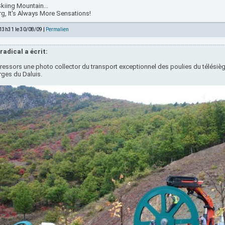
kiing Mountain...
rg, It's Always More Sensations!
 13h31 le 30/08/09 |
Permalien
radical a écrit:
ressors une photo collector du transport exceptionnel des poulies du télésièg
ges du Daluis.