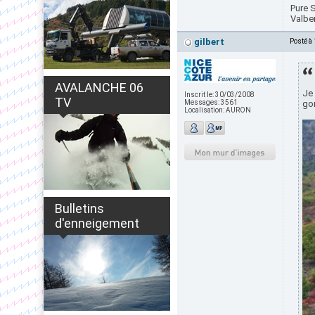
Pure S
Valbe
gilbert
Posté à
AVALANCHE 06
Je 
Inscrit le:
30/03/2008
TV
Messages:
3561
gor
Localisation:
AURON
Bulletins
d'enneigement