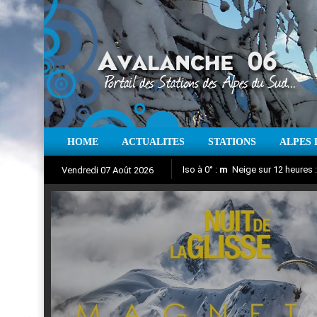
HOME
ACTUALITES
STATIONS
ALPES 
Iso à 0° :
m
Neige sur 12 heures 
Vendredi 07 Août 2026
Nuit de la Glisse 2018
Aujourd'hui : T° Min :
Suivez en direct l'actualité des
°C
T° Max 