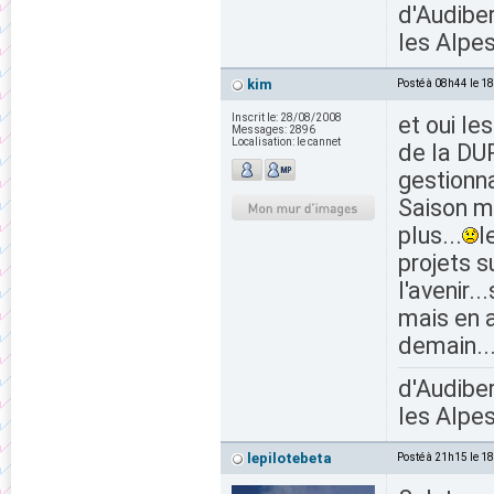
d'Audiber
les Alpes
kim
Posté à 08h44 le 1
Inscrit le:
28/08/2008
et oui le
Messages:
2896
Localisation:
le cannet
de la DUP
gestionna
Saison m
plus...
l
projets s
l'avenir..
mais en a
demain...
d'Audiber
les Alpes
lepilotebeta
Posté à 21h15 le 1