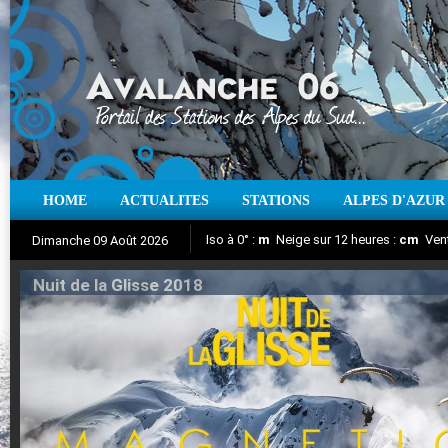
HOME
ACTUALITES
STATIONS
ALPES D'AZUR
Iso à 0° :
m
Neige sur 12 heures :
cm
Vent
Dimanche 09 Août 2026
Nuit de la Glisse 2018
Aujourd'hui : T° Min :
Suivez en direct l'actualité des stations
°C
T° Max :
°C
|
Pr