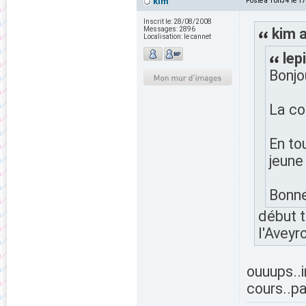
kim
Posté à 10h34 le 1
Inscrit le:
28/08/2008
Messages:
2896
kim a
Localisation:
le cannet
lep
Bonjo
La co
En to
jeune 
Bonne
début tr
l'Aveyro
ouuups..i
cours..p