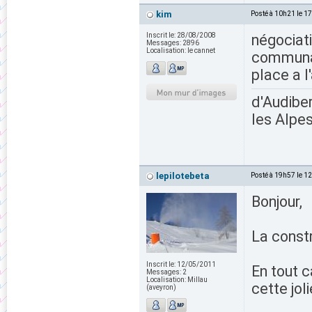
kim
Posté à 10h21 le 1
Inscrit le:
28/08/2008
négociati
Messages:
2896
Localisation:
le cannet
communa
place a l'
d'Audiber
les Alpes
lepilotebeta
Posté à 19h57 le 1
Bonjour,
La const
Inscrit le:
12/05/2011
En tout 
Messages:
2
Localisation:
Millau
cette jol
(aveyron)