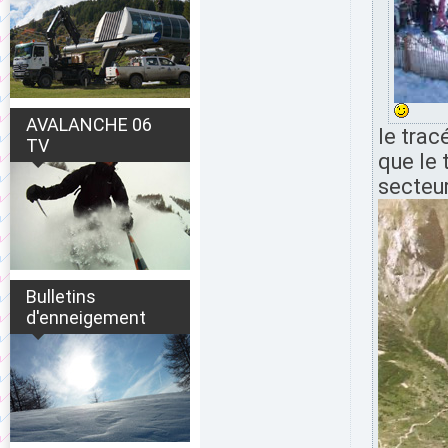
AVALANCHE 06
le trac
TV
que le 
secteu
Bulletins
d'enneigement