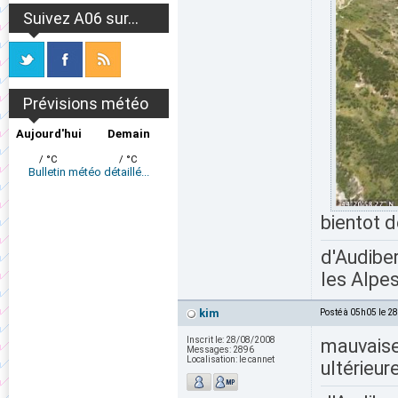
Suivez A06 sur...
Prévisions météo
Aujourd'hui
Demain
/ °C
/ °C
Bulletin météo détaillé...
bientot d
d'Audiber
les Alpes
kim
Posté à 05h05 le 2
Inscrit le:
28/08/2008
mauvaise 
Messages:
2896
Localisation:
le cannet
ultérieur