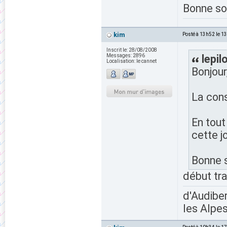
Bonne so
kim
Posté à 13h52 le 1
Inscrit le:
28/08/2008
Messages:
2896
lepil
Localisation:
le cannet
Bonjour
La cons
En tout
cette j
Bonne 
début trav
d'Audiber
les Alpes