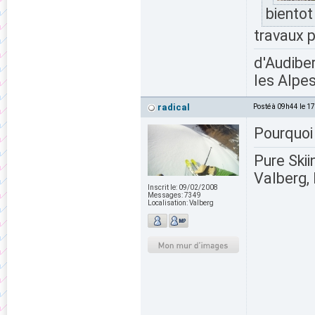
bientot
travaux p
d'Audiber
les Alpes
radical
Posté à 09h44 le 1
Pourquoi 
Pure Skii
Valberg, 
Inscrit le:
09/02/2008
Messages:
7349
Localisation:
Valberg