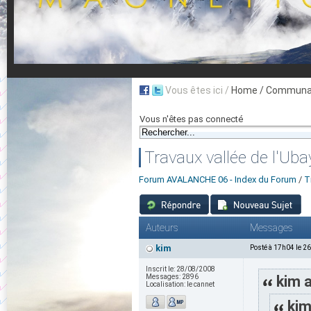
Vous êtes ici /
Home
/ Communau
Vous n'êtes pas connecté
Travaux vallée de l'Uba
Forum AVALANCHE 06 - Index du Forum
/
T
Auteurs
Messages
kim
Posté à 17h04 le 2
Inscrit le:
28/08/2008
Messages:
2896
kim a
Localisation:
le cannet
kim