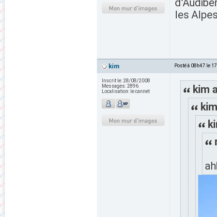
d'Audiber
les Alpes
kim
Posté à 08h47 le 1
Inscrit le:
28/08/2008
Messages:
2896
kim a
Localisation:
le cannet
kim
ki
ah