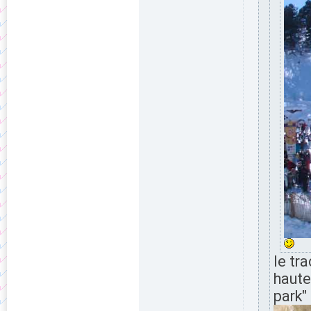
le tr
haute
park"