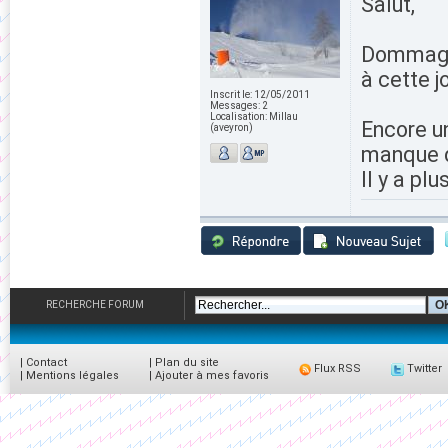
Salut,
Dommage 
à cette jo
Inscrit le:
12/05/2011
Messages:
2
Localisation:
Millau
Encore u
(aveyron)
manque 
Il y a pl
RECHERCHE FORUM
|
Contact
|
Plan du site
Flux RSS
Twitter
|
Mentions légales
|
Ajouter à mes favoris