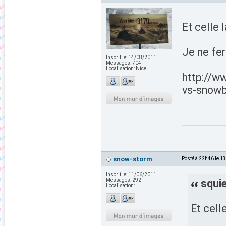
Et celle 
Je ne fer
Inscrit le:
14/08/2011
Messages:
704
Localisation:
Nice
http://w
vs-snowb
snow-storm
Posté à 22h46 le 1
Inscrit le:
11/06/2011
Messages:
292
squie
Localisation:
Et celle