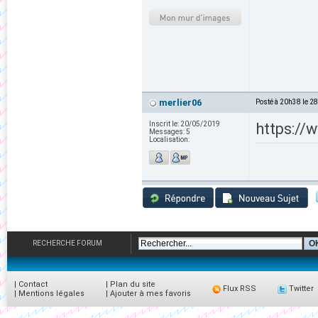
merlier06
Posté à 20h38 le 2
Inscrit le:
20/05/2019
https://
Messages:
5
Localisation:
RECHERCHE FORUM
|
Contact
|
Plan du site
Flux RSS
Twitter
|
Mentions légales
|
Ajouter à mes favoris