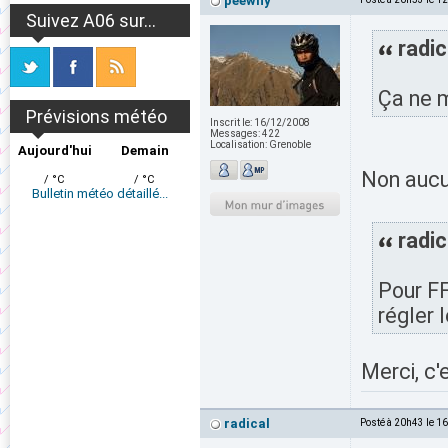
peewhy
Suivez A06 sur...
radic
Ça ne m
Prévisions météo
Inscrit le:
16/12/2008
Messages:
422
Localisation:
Grenoble
Aujourd'hui
Demain
Non aucun
/ °C
/ °C
Bulletin météo détaillé...
radic
Pour F
régler 
Merci, c'
radical
Posté à 20h43 le 1