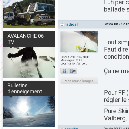
Euh par c
ballade 
radical
Posté à 18h22 le 1
AVALANCHE 06
Tout sim
TV
Faut dire
condition
Inscrit le:
09/02/2008
Messages:
7349
Localisation:
Valberg
Ça ne me 
Bulletins
d'enneigement
Pour FF 
régler le
Pure Skii
Valberg, 
Posté à 20h53 le 1