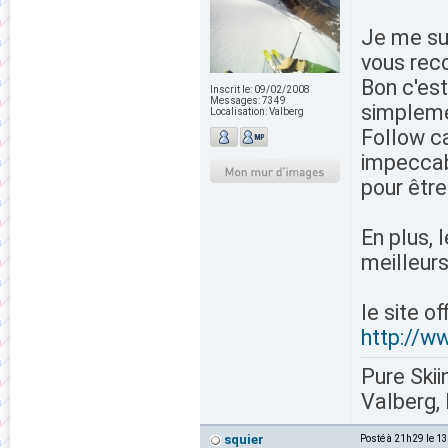
Je me su
vous rec
Bon c'est
Inscrit le:
09/02/2008
Messages:
7349
simpleme
Localisation:
Valberg
Follow ca
impeccabl
pour être 
En plus, 
meilleurs
le site o
http://w
Pure Skii
Valberg, 
squier
Posté à 21h29 le 1