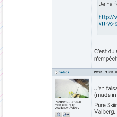
Je ne f
http:/
vtt-vs
C'est du
n'empêc
radical
Posté à 17h22 le 1
J'en fais
(made in
Inscrit le:
09/02/2008
Pure Skii
Messages:
7349
Localisation:
Valberg
Valberg, 