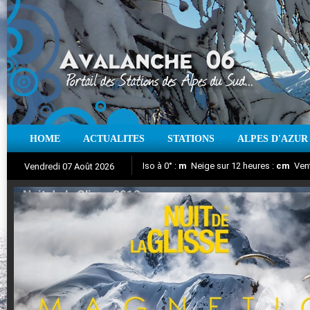
HOME
ACTUALITES
STATIONS
ALPES D'AZUR
Iso à 0° :
m
Neige sur 12 heures :
cm
Vent
Vendredi 07 Août 2026
Nuit de la Glisse 2018
Aujourd'hui : T° Min :
Suivez en direct l'actualité des stations
°C
T° Max :
°C
|
Pr