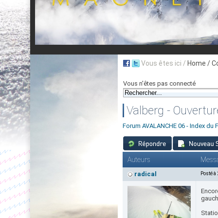
Vous êtes ici /
Home
/ C
Vous n'êtes pas connecté
Valberg - Ouvertu
Forum AVALANCHE 06 - Index du 
Auteurs
Mess
radical
Posté à
Encore
gauche
Stati