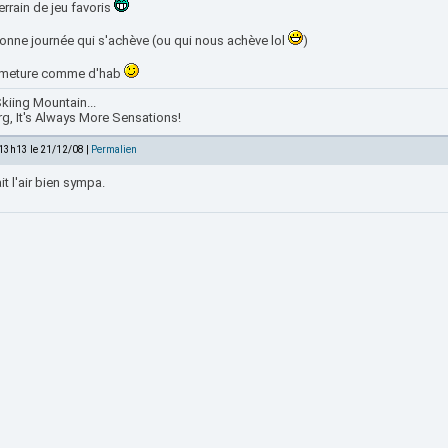
rrain de jeu favoris
onne journée qui s'achève (ou qui nous achève lol
)
rmeture comme d'hab
kiing Mountain...
rg, It's Always More Sensations!
 13h13 le 21/12/08 |
Permalien
it l'air bien sympa.