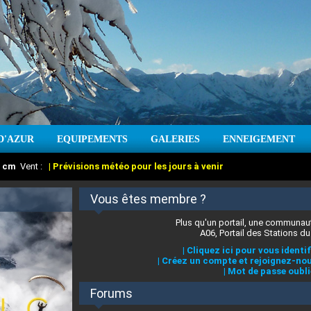
D'AZUR
EQUIPEMENTS
GALERIES
ENNEIGEMENT
:
cm
Vent :
|
Prévisions météo pour les jours à venir
Vous êtes membre ?
Plus qu'un portail, une communaut
A06, Portail des Stations du
|
Cliquez ici pour vous identif
|
Créez un compte et rejoignez-nou
|
Mot de passe oubli
Forums
 stations des Alpes-Maritimes
:
°C
|
Prévisions météo pour les jours à venir
|
Cliquez ici pour en savoir plus