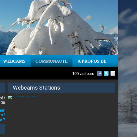
WEBCAMS
COMMUNAUTE
A PROPOS DE
100 visiteurs
Webcams Stations
é !
 06
ier
s !
é ?