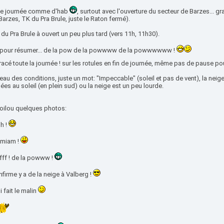
e journée comme d'hab
, surtout avec l'ouverture du secteur de Barzes... g
arzes, TK du Pra Brule, juste le Raton fermé).
du Pra Brule à ouvert un peu plus tard (vers 11h, 11h30).
pour résumer... de la pow de la powwww de la powwwwww !
racé toute la journée ! sur les rotules en fin de journée, même pas de pause 
eau des conditions, juste un mot: "Impeccable" (soleil et pas de vent), la neige
es au soleil (en plein sud) ou la neige est un peu lourde.
voilou quelques photos:
h !
miam !
fff ! de la powww !
firme y a de la neige à Valberg !
i fait le malin