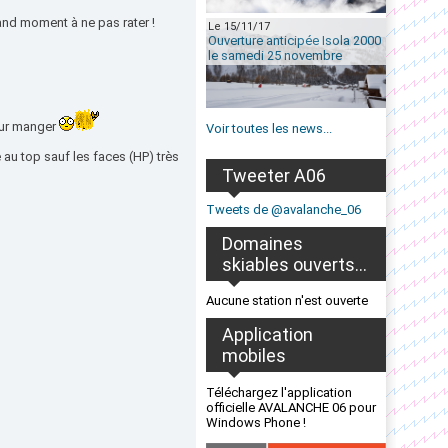
rand moment à ne pas rater !
Le 15/11/17
Ouverture anticipée Isola 2000
le samedi 25 novembre
pour manger
Voir toutes les news...
 au top sauf les faces (HP) très
Tweeter A06
Tweets de @avalanche_06
Domaines
skiables ouverts...
Aucune station n'est ouverte
Application
mobiles
Téléchargez l'application
officielle AVALANCHE 06 pour
Windows Phone !