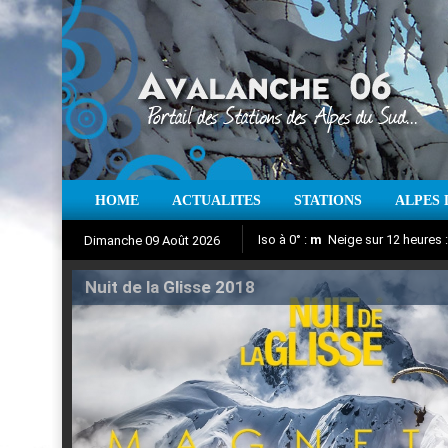
HOME
ACTUALITES
STATIONS
ALPES 
Iso à 0° :
m
Neige sur 12 heures 
Dimanche 09 Août 2026
Nuit de la Glisse 2018
Aujourd'hui : T° Min :
Suivez en direct l'actualité des
°C
T° Max 