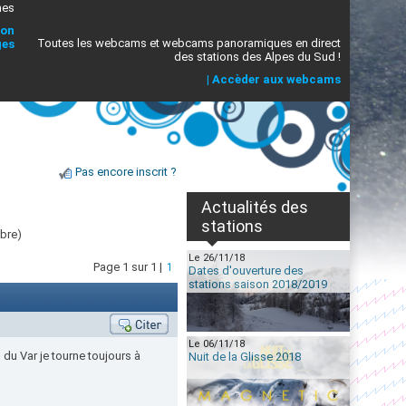
mes
ion
Toutes les webcams et webcams panoramiques en direct
ges
des stations des Alpes du Sud !
|
Accèder aux webcams
Pas encore inscrit ?
Actualités des
stations
bre)
Le 26/11/18
Page 1 sur 1 |
1
Dates d'ouverture des
stations saison 2018/2019
Le 06/11/18
 du Var je tourne toujours à
Nuit de la Glisse 2018