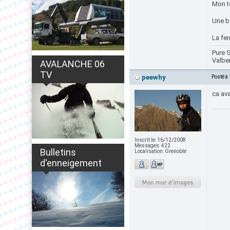
Mon te
Une b
La fe
Pure S
Valbe
AVALANCHE 06
TV
peewhy
Posté à
ca ava
Inscrit le:
16/12/2008
Messages:
422
Bulletins
Localisation:
Grenoble
d'enneigement