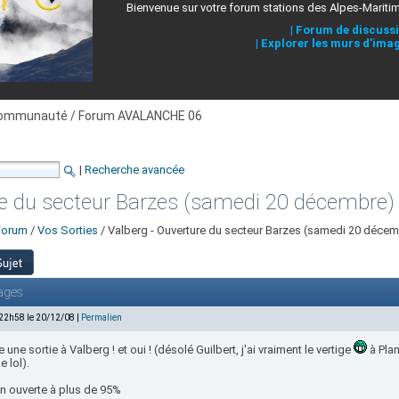
Bienvenue sur votre forum stations des Alpes-Mariti
|
Forum de discuss
|
Explorer les murs d'ima
ommunauté / Forum AVALANCHE 06
|
Recherche avancée
re du secteur Barzes (samedi 20 décembre)
Forum
/
Vos Sorties
/ Valberg - Ouverture du secteur Barzes (samedi 20 décem
ages
 22h58 le 20/12/08 |
Permalien
 une sortie à Valberg ! et oui ! (désolé Guilbert, j'ai vraiment le vertige
à Plan
 lol).
on ouverte à plus de 95%