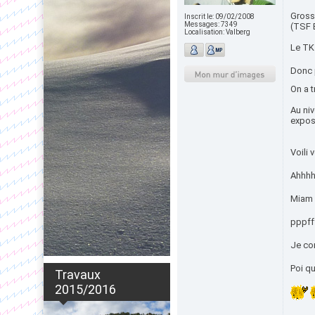
Gross
Inscrit le:
09/02/2008
Messages:
7349
(TSF B
Localisation:
Valberg
Le TK 
Donc 
On a t
Au niv
exposé
Voili 
Ahhhh
Miam 
pppff
Je con
Poi qu
Travaux
2015/2016